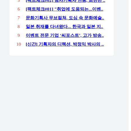
5
[팩트체크#02] 행사기획자 연봉, 희한한 ..
6
[팩트체크#01] "취업에 도움되는...이벤..
7
문화기획사 무브컬쳐, 도심 속 문화예술..
8
일본 취재를 다녀왔다... 한국과 일본 지..
9
이벤트 전문 기업 ‘씨포스트’, 고가 방송..
10
[신간] 기획자의 디렉션, 박정익 박사의 ..