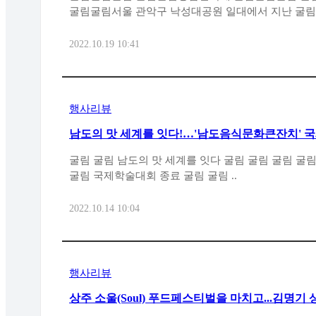
굴림굴림서울 관
2022.10.19 10:41
행사리뷰
남도의 맛 세계를 잇다!…'남도음식문화큰잔치' 
벌 남도음식 세계화 방안을 위한 솔루션 모색”
굴림 굴림 남도의 맛 세계를 잇다 굴림 굴림 굴림 굴림 남도음식문화큰잔치 굴림
굴림 국제학술대회 종료 굴림 굴림 ..
2022.10.14 10:04
행사리뷰
상주 소울(Soul) 푸드페스티벌을 마치고...김명기