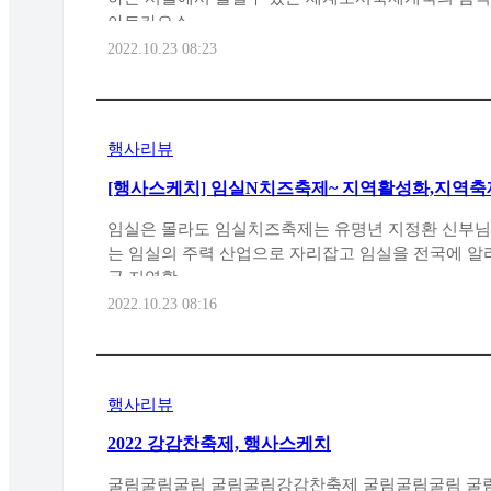
아트카오스 ..
2022.10.23 08:23
행사리뷰
[행사스케치] 임실N치즈축제~ 지역활성화,지역축제.
임실은 몰라도 임실치즈축제는 유명년 지정환 신부
는 임실의 주력 산업으로 자리잡고 임실을 전국에 
국 지역활..
2022.10.23 08:16
행사리뷰
2022 강감찬축제, 행사스케치
굴림굴림굴림 굴림굴림강감찬축제 굴림굴림굴림 굴림굴림행사스케치 굴림 굴림