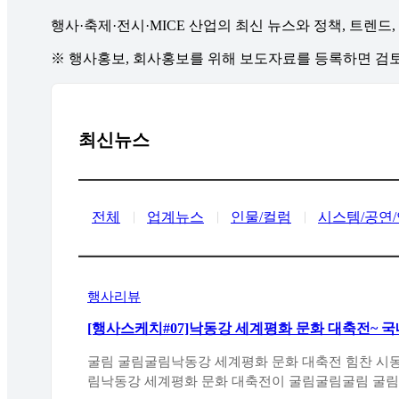
행사·축제·전시·MICE 산업의 최신 뉴스와 정책, 트렌드
※ 행사홍보, 회사홍보를 위해 보도자료를 등록하면 
최신뉴스
전체
업계뉴스
인물/컬럼
시스템/공연
행사리뷰
[행사스케치#07]낙동강 세계평화 문화 대축전~ 
굴림 굴림굴림낙동강 세계평화 문화 대축전 힘찬 시동 굴림굴림굴림 굴림 굴림