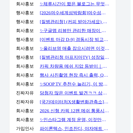
회사홍보
✨체류시간이 짧은 블로그는 무엇부터 바꿔야 할까요?✨
행사홍보
[2026여수세계섬박람회]여수섬바다 댄스 챌린지 EVENT
행사홍보
[질병관리청] (커피 받아가세요) 화영이의 성장일기 5화 OX 퀴즈 이벤트
회사홍보
✨구글맵 리뷰만 관리한 매장이 오래 버티지 못하는 이유✨
행사홍보
[이벤트 마감 D-9] 경동시장 빙고판 채우고 마사지기, 아이스크림 등 받아가세요!
회사홍보
✨올리브영 매출 잡으시려면 이것만큼은 꼭 알고 계셔야 합니다✨
행사홍보
[질병관리청 아프지마TV] 성장일기 5화 OX 퀴즈 이벤트
회사홍보
카픽 차량용 메쉬 지압 등받이｜운전할 때도, 사무실에서도 허리까지 편안하게
회사홍보
행사 사진촬영 현장 즉시 출력, QR사진으로 다운로드 가능까지
회사홍보
✨SOOP TV 추천수 늘리기, 이 방법으로 해결할 수 있습니다✨
진짜자유
당첨자 많은 이벤트 발견ㅋㅋ 삼성스토어 블로그 포스트 공유 이벤트
진짜자유
[국가데이터처X생활변화관측소] 구독·댓글 이벤트
회사홍보
2026 신형 카픽 12팬 메쉬 통풍시트｜차 안 더위와 답답함을 줄여주는 차량용 통풍시트
회사홍보
✨인스타그램 계정 운영, 이것만큼은 꼭 알고 시작하세요✨
가입인사
파이론텍스, 인조잔디, 야자매트 가장 저렴하게 공급합니다.