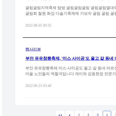
굴림굴림지역축제 탐방 굴림굴림굴림 굴림굴림열대야 없는 굴림굴림굴림 굴림
굴림회 철원 화강 다슬
2022.08.05 09:35
행사리뷰
부안 유유참뽕축제, '미스 사이공'도 울고 갈 동
컬~~
부안 유유참뽕축제 미스 사이공도 울고 갈 동네 어
마을 노인들의 역할극입니다 재미와 감동현장 전문가 
..
2022.06.23 03:49
‹‹
‹
1
2
3
4