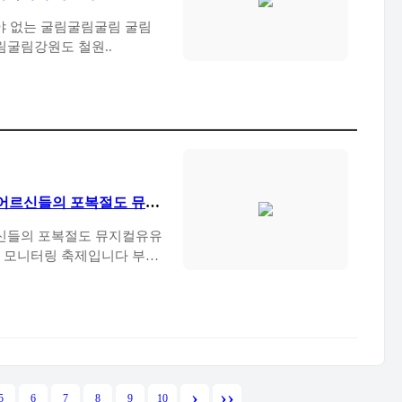
기축제에 가보자 굴림 굴림 굴림굴림강원도 철원..
네 어르신들의 포복절도 뮤지
르신들의 포복절도 뮤지컬유유
모니터링 축제입니다 부안
›
››
5
6
7
8
9
10