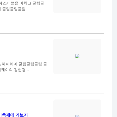
림굴림 굴림 굴림 굴림굴림관광객 유치는 어찌 된건지 굴림굴림굴림 ..
 전 헤이웨이의 김현경 ..
슬기축제에 가보자