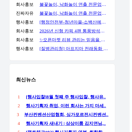
회사홍보
불꽃놀이, 낙화놀이 연출 전문업체 세홍SFC 입니다
진짜자유
불꽃놀이, 낙화놀이 연출 전문업체 세홍SFC 입니다
행사홍보
[행정안전부-청년마을-소백산예술촌] 무료 주말 기획자 과정
회사홍보
2026년 신형 카픽 4팬 통풍방석｜차량·가정 겸용 자동 착석감지 통풍방석
회사홍보
✨오픈마켓 리뷰 관리는 믿음을 주는 곳에서 진행해야 합니다✨
행사홍보
[질병관리청] 아프지마 전래동화 혹부리영감 이벤트
최신뉴스
1
[행사입찰]8월 첫째 주 행사입찰, 행사유..
2
행사기획자 취업, 이런 회사는 가지 마세..
3
부산컨벤션산업협회, 싱가포르전시컨벤션..
4
행사기획자 새내기 | 상상이룸 김지연님,..