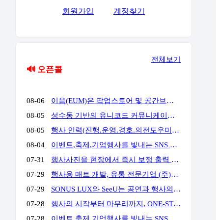
회원가입
계정찾기
전체보기
🔊 오픈콜
08-06
이음(EUM)은 팝업스토어 및 공간브랜딩 전문 업체로서 공간에서 고객과의 접점을 통해 공간에서의 체험과 브랜드 경험을 통해 고객의 마음을 움직일 수 있는 전문 기업입니다. 성수동, 홍대앞, 더현대여의도, 현대백화점 판교 & 목동 & 삼성 & 압구정, 롯데백화점 잠실 & 에비뉴엘, 양양 서피비치, 스타필드, IFC몰, 코엑스, 킨텍스, 교보 & 영풍문고, 부산 밀락타운 & 더베이 101, 콘래드 호텔, 동해안, 전국 리조트 및 호텔 등등에서 경험과 실적을 가지고 있으며, 팝업스토어와 공간브랜딩을 디자인에서부터 시공, 철거까지 완벽한 원스탑 서비스를 대행해드리고 있습니다.
08-05
성수동 기반의 유니코드 커뮤니케이션즈는 브랜드의 가치를 감각적으로 현장화하는 마케팅·프로모션 전문 대행사입니다. 팝업스토어, 기업 행사, 전시부터 축제 부스까지 콘셉트 기획·공간 연출·현장 운영을 통합 수행하여 완성도 높은 행사를 만듭니다. 기획부터 공간연출 현장운영 인력섭외까지 유니코드에게 맞겨주세요!
08-05
행사 인력(진행.운영.경호.의전도우미.프로모터.관람객등) 토탈 에이전시 입니다. 행사 운영에 어려움 많으시죠? 저희가 해결 해드립니다!!!! 연락주세요~!!! 주)월드플래닝 입니다.
08-04
이벤트,축제,기업행사를 빛내는 SNS 숏폼 360 포토(영상)부스입니다. 전문 운영팀이 진행,설치,철거까지 완벽하게 책임집니다. 문의만 주시면 이벤트에 맞게 운영을 제안해드리며,전국 어디서나 렌탈 가능합니다. 인스타그램) https://www.instagram.com/360photo.kr/ 블로그) https://blog.naver.com/360photobooth/ TEL) 032-322-3367 Email) contact@360photo.kr 카톡문의) http://pf.kakao.com/_rxdBin/chat
07-31
행사사진을 현장에서 즉시 보정 출력 진행하는 미스터문포토 문성준실장입니다. 하이브 행사 사진출력 전속진행업체입니다. 포토존사진인화.출력 실시간 상담 http://pf.kakao.com/_Lxkxbxon/chat
07-29
행사용 매트 개발, 유통 전문기업 (주)비오케이 입니다. 기업행사용 '파이론텍스(파이텍스)', '화사한 조경 인조잔디'를 행사 분야에 대량 공급하고 있습니다. 단순 구매 및 렌탈, 시공 까지 모두 가능하며 온-오프라인 최저가 공급을 약속합니다. 실제 거래 중인 기업 대표님들께서 아주 저렴하게 만족스러운 품질로 사용 중이십니다. 문의: 010 4II9 43II 이메일: kbs@bokkorea.com
07-29
SONUS LUX와 SeeU는 공연과 행사의 음향·조명을 설계하고 운영하는 현장 전문팀입니다. 방송 프로그램, 국가행사, 대형 페스티벌, 기업행사 등 다양한 프로젝트에서 축적한 경험을 바탕으로 공간 구조와 행사 성격, 관객 규모에 맞는 시스템을 구성합니다. 장비 수량이나 규모를 앞세우기보다 명료한 사운드, 효과적인 조명 연출, 안정적인 현장 운영을 중요하게 생각합니다. 공연, 기업행사, 컨퍼런스, 전시, 학교축제, 교회 행사 등 각 현장에 필요한 음향·조명 장비와 전문 인력을 제공합니다. 주요 업무 공연 및 행사 음향·조명 장비 렌탈 현장 여건에 맞춘 시스템 설계와 장비 구성 FOH·모니터·재생·송출 음향 운영 무대조명 디자인 및 오퍼레이팅 장비 설치, 시스템 튜닝 및 현장 기술 관리 문의 대표: 김수한 연락처: 010-8309-1024 이메일: sonus-lux@naver.com
07-28
행사의 시작부터 마무리까지, ONE-STOP 행사 전문 파트너 행사 기획·운영부터 무대·음향·조명·LED 스크린 시스템, 전문 기술 인력까지 모두 갖춘 원스톱 행사 전문 업체입니다. 행사에 필요한 여러 업체를 따로 섭외할 필요 없이, 기획부터 설치·운영·철수까지 전 과정을 하나의 파트너가 책임지고 수행합니다. WHY US? ✅ 풍부한 수행 경험과 검증된 운영 노하우 공공기관·지자체·지역축제·기업행사 등 다양한 프로젝트 수행 경험을 바탕으로 안정적이고 체계적인 행사 운영을 제공합니다. ✅ 전문 기술 인력의 체계적인 현장 운영 무대·음향·조명·LED 스크린까지 숙련된 전문 인력이 직접 운영하여 완성도 높은 행사 품질과 신속한 현장 대응을 제공합니다. ✅ 자체 장비 시스템 기반의 원스톱 서비스 무대·음향·조명·LED 스크린 등 주요 행사 장비를 자체 보유하여 높은 품질, 신속한 대응, 합리적인 비용으로 효율적인 행사 운영을 지원합니다. 주요 서비스 ✔ 공공기관·지자체 공식 행사 (준공식, 개소식, 기념식, 선포식 등) ✔ 지역축제·문화·관광 행사 ✔ 기업·기관·단체 행사 (체육대회, 워크숍, 기념행사 등) ✔ 무대·음향·조명·LED 시스템 설계·설치 및 운영
07-28
이벤트,축제,기업행사를 빛내는 SNS 숏폼 360 포토(영상)부스입니다. 전문 운영팀이 진행,설치,철거까지 완벽하게 책임집니다. 문의만 주시면 이벤트에 맞게 운영을 제안해드리며,전국 어디서나 렌탈 가능합니다. 인스타그램) https://www.instagram.com/360photo.kr/ 블로그) https://blog.naver.com/360photobooth/ TEL) 032-322-3367 Email) contact@360photo.kr 카톡문의) http://pf.kakao.com/_rxdBin/chat