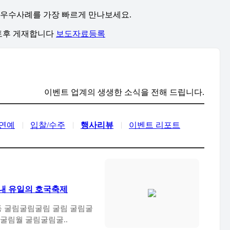
, 우수사례를 가장 빠르게 만나보세요.
검토후 게재합니다
보도자료등록
이벤트 업계의 생생한 소식을 전해 드립니다.
/연예
입찰/수주
행사리뷰
이벤트 리포트
국내 유일의 호국축제
굴
림낙동강 세계평화 문화 대축전이 굴림굴림굴림 굴림굴림월 굴림굴림굴..