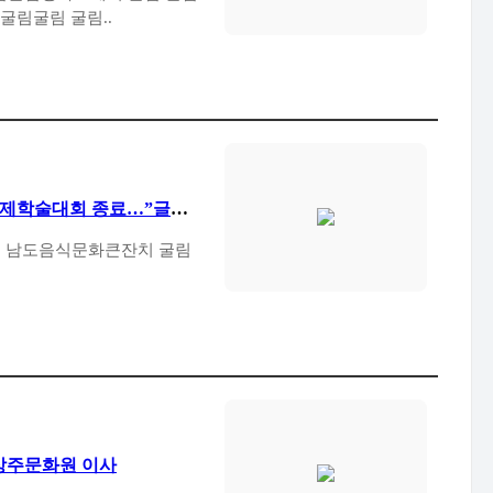
악구 낙성대공원 일대에서 지난 굴림굴림굴림 굴림..
국제학술대회 종료…”글로
 상주문화원 이사