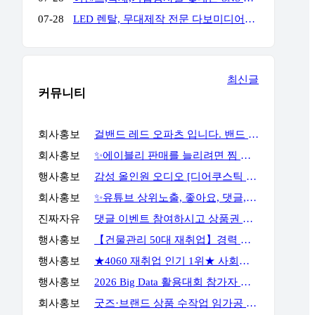
07-28
LED 렌탈, 무대제작 전문 다보미디어입니다! 연락주세요!
최신글
커뮤니티
회사홍보
걸밴드 레드 오파츠 입니다. 밴드 필요하시면 언제든지 연락주세요
회사홍보
✨에이블리 판매를 늘리려면 찜 이후 구매 흐름까지 봐야 합니다✨
행사홍보
감성 올인원 오디오 [디어쿠스틱 알토] 최대 23% 할인
회사홍보
✨유튜브 상위노출, 좋아요, 댓글, 구독, 알림설정까지 관리하세요✨
진짜자유
댓글 이벤트 참여하시고 상품권 받아가세요!
행사홍보
【건물관리 50대 재취업】경력 없이 안전관리자 준비하는 방법
행사홍보
★4060 재취업 인기 1위★ 사회복지사 2급, 시험 없이 취득 하는 방법
행사홍보
2026 Big Data 활용대회 참가자 모집
회사홍보
굿즈·브랜드 상품 수작업 임가공 포장 전문 서비스, GOODSPACK (소량 포장 가능)