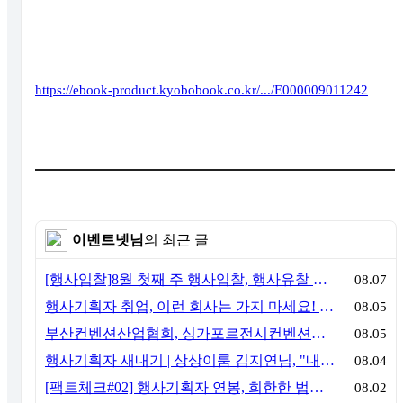
https://ebook-product.kyobobook.co.kr/.../E000009011242
이벤트넷님
의 최근 글
[행사입찰]8월 첫째 주 행사입찰, 행사유찰 결과
08.07
행사기획자 취업, 이런 회사는 가지 마세요! 신입이 꼭 알아야 할 5가지 기준[이벤트산업 팩트체크#3]
08.05
부산컨벤션산업협회, 싱가포르전시컨벤션협회(SACEOS)와 업무협약 체결… 아시아 마이스 협력 확대
08.05
행사기획자 새내기 | 상상이룸 김지연님, "내 맘대로, 내 뜻대로 행사를 만든다
08.04
[팩트체크#02] 행사기획자 연봉, 희한한 법칙~ '첨에는 비실, 3년만 지나면 튼실'
08.02