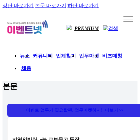
상단 바로가기
본문 바로가기
하단 바로가기
PREMIUM
뉴스
커뮤니티
업체찾기
업무마켓
비즈매칭
채용
본문
이벤트 업무가 필요할땐, 업무마켓하자! 더보기
>>
지역의반란, e북 교보문고 등장