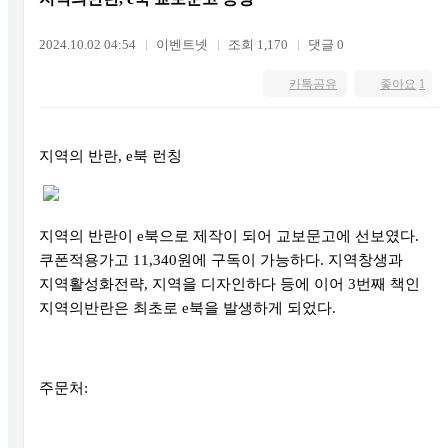
2024.10.02 04:54
이벤트넷
조회 1,170
댓글 0
카톡공유
좋아요
1
지역의 반란
, e
북 런칭
지역의 반란이
e
북으로 제작이 되어 교보문고에 선보였다
.
쿠폰적용가고
11,340
원에 구독이 가능하다
.
지역창생과
지역활성화전략
,
지역을 디자인하다 등에 이어
3
번째 책인
지역의반란은 최초로
e
북을 발생하게 되었다
.
주문처
: