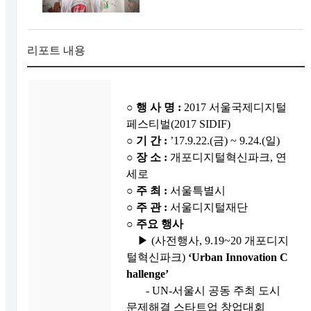
리포트 내용
○
행 사 명
:
2017 서울국제디지털
페스티벌(2017 SIDIF)
○
기 간
:
’17.9.22.(금) ~ 9.24.(일)
○
장 소
:
개포디지털혁신파크, 연
세로
○
주 최
:
서울특별시
○
주 관
:
서울디지털재단
○
주요 행사
▶ (사전행사, 9.19~20 개포디지
털혁신파크)
‘Urban Innovation C
hallenge’
- UN-서울시 공동 주최 도시
문제해결 스타트업 창업대회