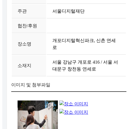
주관
서울디지털재단
협찬/후원
개포디지털혁신파크, 신촌 연세
장소명
로
서울 강남구 개포로 416 / 서울 서
소재지
대문구 창천동 연세로
이미지 및 첨부파일