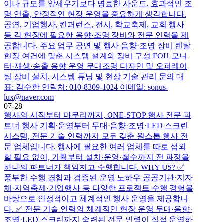
이나 규모를 앞세우기보다 명료한 사운드, 효과적인 조
명 연출, 안정적인 현장 운영을 중요하게 생각합니다.
공연, 기업행사, 컨퍼런스, 전시, 학교축제, 교회 행사
등 각 현장에 필요한 음향·조명 장비와 전문 인력을 제
공합니다. 주요 업무 공연 및 행사 음향·조명 장비 렌탈
현장 여건에 맞춘 시스템 설계와 장비 구성 FOH·모니
터·재생·송출 음향 운영 무대조명 디자인 및 오퍼레이
팅 장비 설치, 시스템 튜닝 및 현장 기술 관리 문의 대
표: 김수한 연락처: 010-8309-1024 이메일: sonus-
lux@naver.com
07-28
행사의 시작부터 마무리까지, ONE-STOP 행사 전문 파
트너 행사 기획·운영부터 무대·음향·조명·LED 스크린
시스템, 전문 기술 인력까지 모두 갖춘 원스톱 행사 전
문 업체입니다. 행사에 필요한 여러 업체를 따로 섭외
할 필요 없이, 기획부터 설치·운영·철수까지 전 과정을
하나의 파트너가 책임지고 수행합니다. WHY US? ✅
풍부한 수행 경험과 검증된 운영 노하우 공공기관·지자
체·지역축제·기업행사 등 다양한 프로젝트 수행 경험을
바탕으로 안정적이고 체계적인 행사 운영을 제공합니
다. ✅ 전문 기술 인력의 체계적인 현장 운영 무대·음향·
조명·LED 스크린까지 숙련된 전문 인력이 직접 운영하