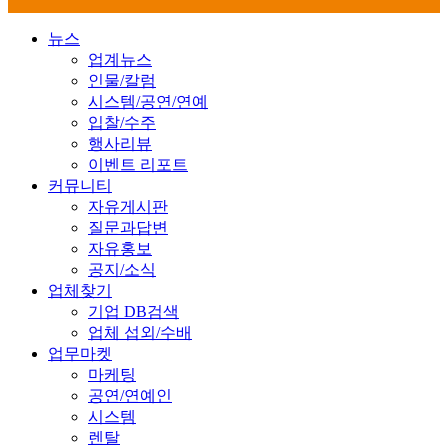
뉴스
업계뉴스
인물/칼럼
시스템/공연/연예
입찰/수주
행사리뷰
이벤트 리포트
커뮤니티
자유게시판
질문과답변
자유홍보
공지/소식
업체찾기
기업 DB검색
업체 섭외/수배
업무마켓
마케팅
공연/연예인
시스템
렌탈