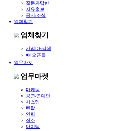
질문과답변
자유홍보
공지/소식
업체찾기
업체찾기
기업DB검색
🔊 오픈콜
업무마켓
업무마켓
마케팅
공연/연예인
시스템
렌탈
인력
장소
아이템