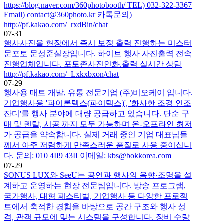
https://blog.naver.com/360photobooth/ TEL) 032-322-3367
Email) contact@360photo.kr 카톡문의)
http://pf.kakao.com/_rxdBin/chat
07-31
행사사진을 현장에서 즉시 보정 출력 진행하는 미스터
문포토 문성준실장입니다. 하이브 행사 사진출력 전속
진행업체입니다. 포토존사진인화.출력 실시간 상담
http://pf.kakao.com/_Lxkxbxon/chat
07-29
행사용 매트 개발, 유통 전문기업 (주)비오케이 입니다.
기업행사용 '파이론텍스(파이텍스)', '화사한 조경 인조
잔디'를 행사 분야에 대량 공급하고 있습니다. 단순 구
매 및 렌탈, 시공 까지 모두 가능하며 온-오프라인 최저
가 공급을 약속합니다. 실제 거래 중인 기업 대표님들
께서 아주 저렴하게 만족스러운 품질로 사용 중이십니
다. 문의: 010 4II9 43II 이메일: kbs@bokkorea.com
07-29
SONUS LUX와 SeeU는 공연과 행사의 음향·조명을 설
계하고 운영하는 현장 전문팀입니다. 방송 프로그램,
국가행사, 대형 페스티벌, 기업행사 등 다양한 프로젝
트에서 축적한 경험을 바탕으로 공간 구조와 행사 성
격, 관객 규모에 맞는 시스템을 구성합니다. 장비 수량