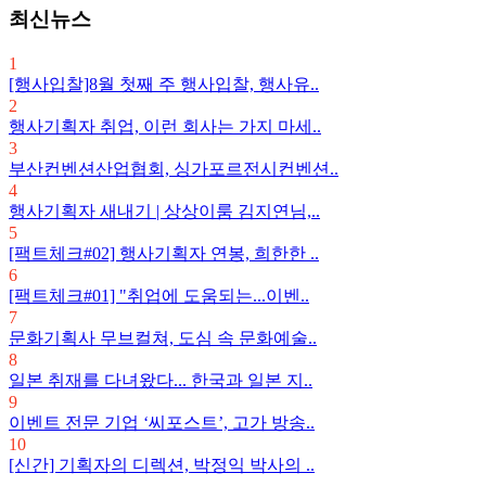
최신뉴스
1
[행사입찰]8월 첫째 주 행사입찰, 행사유..
2
행사기획자 취업, 이런 회사는 가지 마세..
3
부산컨벤션산업협회, 싱가포르전시컨벤션..
4
행사기획자 새내기 | 상상이룸 김지연님,..
5
[팩트체크#02] 행사기획자 연봉, 희한한 ..
6
[팩트체크#01] "취업에 도움되는...이벤..
7
문화기획사 무브컬쳐, 도심 속 문화예술..
8
일본 취재를 다녀왔다... 한국과 일본 지..
9
이벤트 전문 기업 ‘씨포스트’, 고가 방송..
10
[신간] 기획자의 디렉션, 박정익 박사의 ..