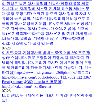
여 완성도 높은 행사 품질과 신속한 현장 대응을 제공
합니다. ✅ 자체 장비 시스템 기반의 원스톱 서비스 무
대·음향·조명·LED 스크린 등 주요 행사 장비를 자체 보
유하여 높은 품질, 신속한 대응, 합리적인 비용으로 효
율적인 행사 운영을 지원합니다. 주요 서비스 ✔ 공공기
관·지자체 공식 행사 (준공식, 개소식, 기념식, 선포식
등) ✔ 지역축제·문화·관광 행사 ✔ 기업·기관·단체 행사
(체육대회, 워크숍, 기념행사 등) ✔ 무대·음향·조명
·LED 시스템 설계·설치 및 운영
07-28
이벤트,축제,기업행사를 빛내는 SNS 숏폼 360 포토(영
상)부스입니다. 전문 운영팀이 진행,설치,철거까지 완
벽하게 책임집니다. 문의만 주시면 이벤트에 맞게 운영
을 제안해드리며,전국 어디서나 렌탈 가능합니다. 인스
타그램) https://www.instagram.com/360photo.kr/ 블로그)
https://blog.naver.com/360photobooth/ TEL) 032-322-3367
Email) contact@360photo.kr 카톡문의)
http://pf.kakao.com/_rxdBin/chat
07-28
LED 렌탈, 무대제작 전문 다보미디어입니다! 연락주세
요!