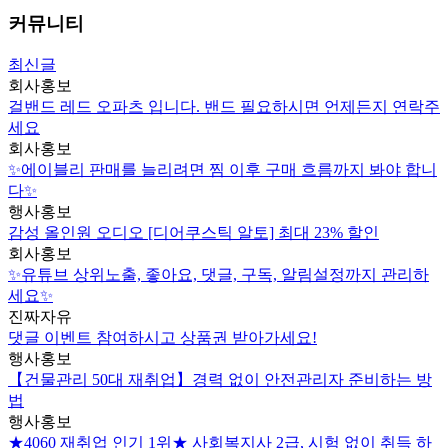
커뮤니티
최신글
회사홍보
걸밴드 레드 오파츠 입니다. 밴드 필요하시면 언제든지 연락주
세요
회사홍보
✨에이블리 판매를 늘리려면 찜 이후 구매 흐름까지 봐야 합니
다✨
행사홍보
감성 올인원 오디오 [디어쿠스틱 알토] 최대 23% 할인
회사홍보
✨유튜브 상위노출, 좋아요, 댓글, 구독, 알림설정까지 관리하
세요✨
진짜자유
댓글 이벤트 참여하시고 상품권 받아가세요!
행사홍보
【건물관리 50대 재취업】경력 없이 안전관리자 준비하는 방
법
행사홍보
★4060 재취업 인기 1위★ 사회복지사 2급, 시험 없이 취득 하