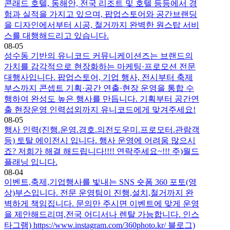
콘래드 호텔, 동해안, 전국 리조트 및 호텔 등등에서 경
험과 실적을 가지고 있으며, 팝업스토어와 공간브랜딩
을 디자인에서부터 시공, 철거까지 완벽한 원스탑 서비
스를 대행해드리고 있습니다.
08-05
성수동 기반의 유니코드 커뮤니케이션즈는 브랜드의
가치를 감각적으로 현장화하는 마케팅·프로모션 전문
대행사입니다. 팝업스토어, 기업 행사, 전시부터 축제
부스까지 콘셉트 기획·공간 연출·현장 운영을 통합 수
행하여 완성도 높은 행사를 만듭니다. 기획부터 공간연
출 현장운영 인력섭외까지 유니코드에게 맞겨주세요!
08-05
행사 인력(진행.운영.경호.의전도우미.프로모터.관람객
등) 토탈 에이전시 입니다. 행사 운영에 어려움 많으시
죠? 저희가 해결 해드립니다!!!! 연락주세요~!!! 주)월드
플래닝 입니다.
08-04
이벤트,축제,기업행사를 빛내는 SNS 숏폼 360 포토(영
상)부스입니다. 전문 운영팀이 진행,설치,철거까지 완
벽하게 책임집니다. 문의만 주시면 이벤트에 맞게 운영
을 제안해드리며,전국 어디서나 렌탈 가능합니다. 인스
타그램) https://www.instagram.com/360photo.kr/ 블로그)