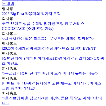
는 방법
행사홍보
2026 Big Data 활용대회 참가자 모집
회사홍보
굿즈·브랜드 상품 수작업 임가공 포장 전문 서비스,
GOODSPACK (소량 포장 가능)
회사홍보
✨체류시간이 짧은 블로그는 무엇부터 바꿔야 할까요?✨
행사홍보
[2026여수세계섬박람회]여수섬바다 댄스 챌린지 EVENT
행사홍보
[질병관리청] (커피 받아가세요) 화영이의 성장일기 5화 OX 퀴
즈 이벤트
회사홍보
✨구글맵 리뷰만 관리한 매장이 오래 버티지 못하는 이유✨
행사홍보
[이벤트 마감 D-9] 경동시장 빙고판 채우고 마사지기, 아이스
크림 등 받아가세요!
회사홍보
✨올리브영 매출 잡으시려면 이것만큼은 꼭 알고 계셔야 합니
다✨