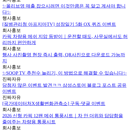
✨올리브영 매출 잡으시려면 이것만큼은 꼭 알고 계셔야 합니
다✨
행사홍보
[질병관리청 아프지마TV] 성장일기 5화 OX 퀴즈 이벤트
회사홍보
카픽 차량용 메쉬 지압 등받이｜운전할 때도, 사무실에서도 허
리까지 편안하게
회사홍보
행사 사진촬영 현장 즉시 출력, QR사진으로 다운로드 가능까
지
회사홍보
✨SOOP TV 추천수 늘리기, 이 방법으로 해결할 수 있습니다✨
진짜자유
당첨자 많은 이벤트 발견ㅋㅋ 삼성스토어 블로그 포스트 공유
이벤트
진짜자유
[국가데이터처X생활변화관측소] 구독·댓글 이벤트
회사홍보
2026 신형 카픽 12팬 메쉬 통풍시트｜차 안 더위와 답답함을
줄여주는 차량용 통풍시트
회사홍보