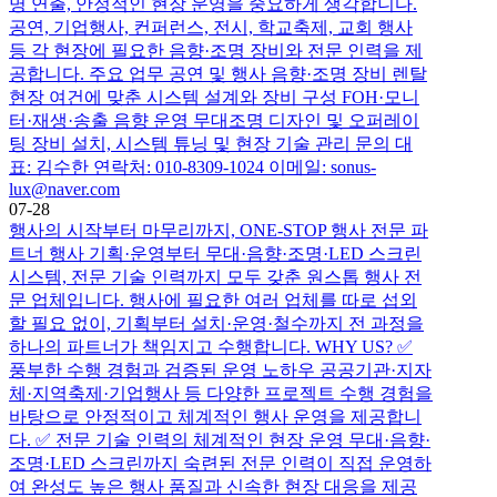
명 연출, 안정적인 현장 운영을 중요하게 생각합니다.
공연, 기업행사, 컨퍼런스, 전시, 학교축제, 교회 행사
등 각 현장에 필요한 음향·조명 장비와 전문 인력을 제
공합니다. 주요 업무 공연 및 행사 음향·조명 장비 렌탈
현장 여건에 맞춘 시스템 설계와 장비 구성 FOH·모니
터·재생·송출 음향 운영 무대조명 디자인 및 오퍼레이
팅 장비 설치, 시스템 튜닝 및 현장 기술 관리 문의 대
표: 김수한 연락처: 010-8309-1024 이메일: sonus-
lux@naver.com
07-28
행사의 시작부터 마무리까지, ONE-STOP 행사 전문 파
트너 행사 기획·운영부터 무대·음향·조명·LED 스크린
시스템, 전문 기술 인력까지 모두 갖춘 원스톱 행사 전
문 업체입니다. 행사에 필요한 여러 업체를 따로 섭외
할 필요 없이, 기획부터 설치·운영·철수까지 전 과정을
하나의 파트너가 책임지고 수행합니다. WHY US? ✅
풍부한 수행 경험과 검증된 운영 노하우 공공기관·지자
체·지역축제·기업행사 등 다양한 프로젝트 수행 경험을
바탕으로 안정적이고 체계적인 행사 운영을 제공합니
다. ✅ 전문 기술 인력의 체계적인 현장 운영 무대·음향·
조명·LED 스크린까지 숙련된 전문 인력이 직접 운영하
여 완성도 높은 행사 품질과 신속한 현장 대응을 제공