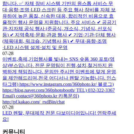
합니다. ✅ 자체 장비 시스템 기반의 원스톱 서비스 무
대·음향·조명·LED 스크린 등 주요 행사 장비를 자체 보
유하여 높은 품질, 신속한 대응, 합리적인 비용으로 효
율적인 행사 운영을 지원합니다. 주요 서비스 ✔ 공공기
관·지자체 공식 행사 (준공식, 개소식, 기념식, 선포식
등) ✔ 지역축제·문화·관광 행사 ✔ 기업·기관·단체 행사
(체육대회, 워크숍, 기념행사 등) ✔ 무대·음향·조명
·LED 시스템 설계·설치 및 운영
07-28
이벤트,축제,기업행사를 빛내는 SNS 숏폼 360 포토(영
상)부스입니다. 전문 운영팀이 진행,설치,철거까지 완
벽하게 책임집니다. 문의만 주시면 이벤트에 맞게 운영
을 제안해드리며,전국 어디서나 렌탈 가능합니다. 인스
타그램) https://www.instagram.com/360photo.kr/ 블로그)
https://blog.naver.com/360photobooth/ TEL) 032-322-3367
Email) contact@360photo.kr 카톡문의)
http://pf.kakao.com/_rxdBin/chat
07-28
LED 렌탈, 무대제작 전문 다보미디어입니다! 연락주세
요!
커뮤니티