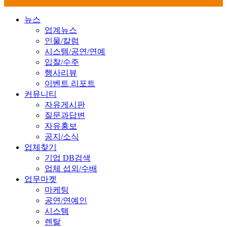
뉴스
업계뉴스
인물/칼럼
시스템/공연/연예
입찰/수주
행사리뷰
이벤트 리포트
커뮤니티
자유게시판
질문과답변
자유홍보
공지/소식
업체찾기
기업 DB검색
업체 섭외/수배
업무마켓
마케팅
공연/연예인
시스템
렌탈