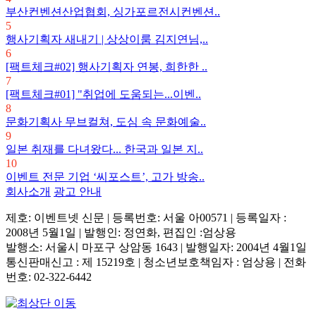
부산컨벤션산업협회, 싱가포르전시컨벤션..
5
행사기획자 새내기 | 상상이룸 김지연님,..
6
[팩트체크#02] 행사기획자 연봉, 희한한 ..
7
[팩트체크#01] "취업에 도움되는...이벤..
8
문화기획사 무브컬쳐, 도심 속 문화예술..
9
일본 취재를 다녀왔다... 한국과 일본 지..
10
이벤트 전문 기업 ‘씨포스트’, 고가 방송..
회사소개
광고 안내
제호: 이벤트넷 신문 | 등록번호: 서울 아00571
|
등록일자 :
2008년 5월1일 | 발행인: 정연화, 편집인 :엄상용
발행소: 서울시 마포구 상암동 1643 | 발행일자: 2004년 4월1일
통신판매신고 : 제 15219호
|
청소년보호책임자 : 엄상용 | 전화
번호: 02-322-6442