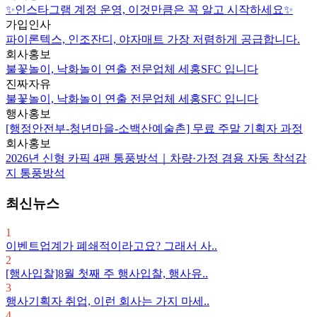
✨인스타그램 계정 운영, 이것만큼은 꼭 알고 시작하세요✨
가입인사
파이론텍스, 인조잔디, 야자매트 가장 저렴하게 공급합니다.
회사홍보
불꽃놀이, 낙화놀이 연출 전문업체 세홍SFC 입니다
진짜자유
불꽃놀이, 낙화놀이 연출 전문업체 세홍SFC 입니다
행사홍보
[행정안전부-청년마을-소백산예술촌] 무료 주말 기획자 과정
회사홍보
2026년 신형 카픽 4팬 통풍방석｜차량·가정 겸용 자동 착석감
지 통풍방석
최신뉴스
1
이벤트업계가 폐쇄적이라고요? 그래서 사..
2
[행사입찰]8월 첫째 주 행사입찰, 행사유..
3
행사기획자 취업, 이런 회사는 가지 마세..
4