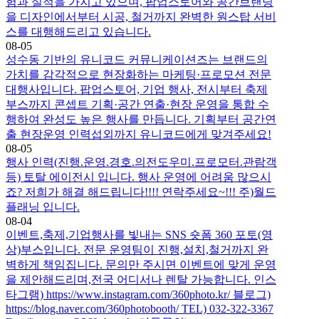
험과 실적을 가지고 있으며, 팝업스토어와 공간브랜딩
을 디자인에서부터 시공, 철거까지 완벽한 원스탑 서비
스를 대행해드리고 있습니다.
08-05
성수동 기반의 유니코드 커뮤니케이션즈는 브랜드의
가치를 감각적으로 현장화하는 마케팅·프로모션 전문
대행사입니다. 팝업스토어, 기업 행사, 전시부터 축제
부스까지 콘셉트 기획·공간 연출·현장 운영을 통합 수
행하여 완성도 높은 행사를 만듭니다. 기획부터 공간연
출 현장운영 인력섭외까지 유니코드에게 맞겨주세요!
08-05
행사 인력(진행.운영.경호.의전도우미.프로모터.관람객
등) 토탈 에이전시 입니다. 행사 운영에 어려움 많으시
죠? 저희가 해결 해드립니다!!!! 연락주세요~!!! 주)월드
플래닝 입니다.
08-04
이벤트,축제,기업행사를 빛내는 SNS 숏폼 360 포토(영
상)부스입니다. 전문 운영팀이 진행,설치,철거까지 완
벽하게 책임집니다. 문의만 주시면 이벤트에 맞게 운영
을 제안해드리며,전국 어디서나 렌탈 가능합니다. 인스
타그램) https://www.instagram.com/360photo.kr/ 블로그)
https://blog.naver.com/360photobooth/ TEL) 032-322-3367