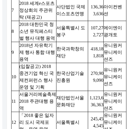
2018 세계e스포츠
사단법인 국제
136,36
아이컨벤
7
정상회의 주관위
이스포츠연맹
3,636
션
탁 (재공고)
2018 대한민국 청
서울특별시 도
107,27
에이엔이
8
소년 뮤직페스티
봉구
2,727
광개토
벌 행사 대행 용역
2018년 자유학기
유니원커
한국과학창의
418,18
9
제 행사 통합 대행
뮤니케이
재단
1,818
용역
션즈
(입찰공고) 2018
유니원커
중견기업 혁신 국
한국산업기술
270,90
10
뮤니케이
제컨퍼런스 행사
진흥원
9,090
션즈
운영 및 기획
서울거리예술축제
유니원커
재단법인서울
1,123,6
11
2018 주관대행 용
뮤니케이
문화재단
36,363
역
션즈
「2018 좋은 일자
유니원커
245,45
12
리 도시 국제포
서울특별시
뮤니케이
4,545