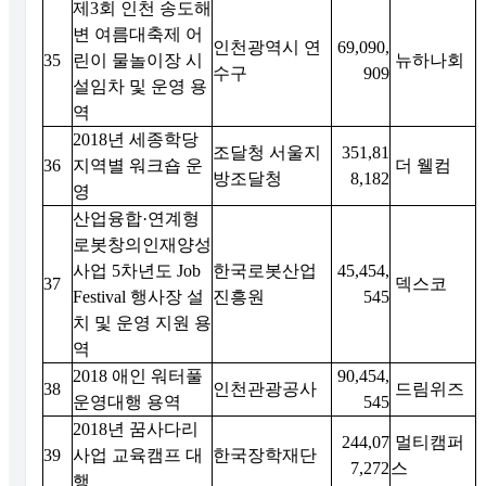
제3회 인천 송도해
변 여름대축제 어
인천광역시 연
69,090,
35
린이 물놀이장 시
뉴하나회
수구
909
설임차 및 운영 용
역
2018년 세종학당
조달청 서울지
351,81
36
지역별 워크숍 운
더 웰컴
방조달청
8,182
영
산업융합·연계형
로봇창의인재양성
사업 5차년도 Job
한국로봇산업
45,454,
37
덱스코
Festival 행사장 설
진흥원
545
치 및 운영 지원 용
역
2018 애인 워터풀
90,454,
38
인천관광공사
드림위즈
운영대행 용역
545
2018년 꿈사다리
244,07
멀티캠퍼
39
사업 교육캠프 대
한국장학재단
7,272
스
행