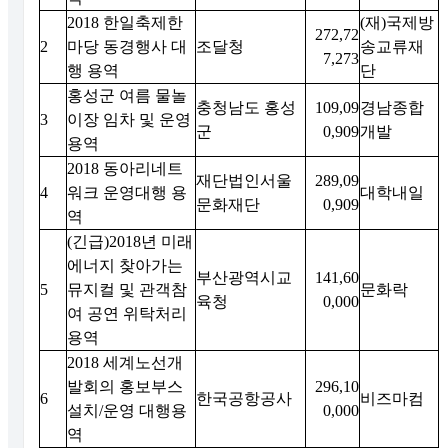
2018 한일축제한
(재)국제방
272,72
2
마당 동경행사 대
조달청
송교류재
7,273
행 용역
단
홍성군 여름 물놀
충청남도 홍성
109,09
경남종합
3
이장 임차 및 운영
군
0,909
개발
용역
2018 동아리네트
재단법인서울
289,09
4
워크 운영대행 용
대학내일
문화재단
0,909
역
(긴급)2018년 미래
에너지 찾아가는
부산광역시교
141,60
5
뮤지컬 및 관객참
문화락
육청
0,000
여 공연 위탁처리
용역
2018 세계노선개
발회의 홍보부스
296,10
6
한국공항공사
비즈마컴
설치/운영 대행용
0,000
역