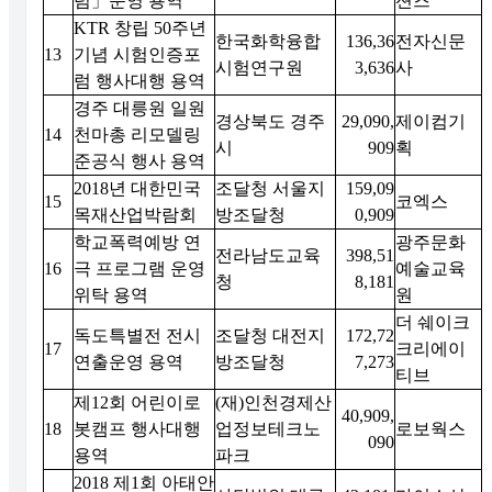
럼」운영 용역
션즈
KTR 창립 50주년
한국화학융합
136,36
전자신문
13
기념 시험인증포
시험연구원
3,636
사
럼 행사대행 용역
경주 대릉원 일원
경상북도 경주
29,090,
제이컴기
14
천마총 리모델링
시
909
획
준공식 행사 용역
2018년 대한민국
조달청 서울지
159,09
15
코엑스
목재산업박람회
방조달청
0,909
학교폭력예방 연
광주문화
전라남도교육
398,51
16
극 프로그램 운영
예술교육
청
8,181
위탁 용역
원
더 쉐이크
독도특별전 전시
조달청 대전지
172,72
17
크리에이
연출운영 용역
방조달청
7,273
티브
제12회 어린이로
(재)인천경제산
40,909,
18
봇캠프 행사대행
업정보테크노
로보웍스
090
용역
파크
2018 제1회 아태안