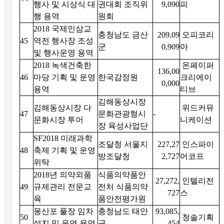
행사 및 시상식 대
권대회 조직위
9,090
피
행 용역
원회
2018 국제인삼교
충청남도 금산
209,09
오피코리
45
역전 행사장 조성
군
0,909
아
및 행사운영 용역
2018 녹색건축한
온페이퍼
136,00
46
마당 기획 및 운영
한국감정원
크리에이
0,000
용역
티브
김해동상시장
김해동상시장 다
위드커뮤
47
문화관광형시
-
문화시장 투어
니케이션
장 육성사업단
SF2018 미래과학
조달청 서울지
227,27
인스파이
48
축제 기획 및 운영
방조달청
2,727
어코프
위탁
2018년 의약외품
식품의약품안
27,272,
인텔리전
49
규제관리 전문교
전처 식품의약
727
스
육
품안전평가원
몽산포 풀장 임차
충청남도 태안
93,085,
50
청솔기획
설치 및 운영 용역
군
454