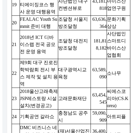
사단법인 대구
43,181,
마이스산
19
티에이징코스 행
컨벤션뷰로
818
업연구원
사 운영 대행용역
FEALAC Youth Su
조달청 서울지
63,636,
문화기획
20
mmit 준비 대행
방조달청
364
상상
사단법인
2018년 ICT 디바
조달청 대전지
181,81
스마트디
21
이스랩 전국 공모
방조달청
8,182
바이스산
전 운영 용역
업협회
제9회 대구 진로진
학박람회 전시 부
대구광역시교
63,589,
22
소나무
스 제작 및 설치 용
육청
090
역
2018울산고래축제
씨에스코
63,454,
23
JSP레스토랑 시설
고래문화재단
리아(CS.K
545
설치(변경공고)
orea)
충청남도 공주
59,090,
24
기획공연 갈라쇼
아트피플
시
909
DMC 비즈니스 네
(재)서울산업진
36,400,