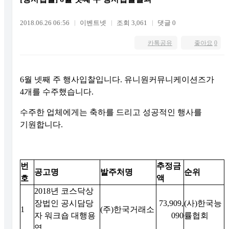
2018.06.26 06:56
이벤트넷
조회 3,061
댓글 0
카톡공유
좋아요
0
6월 넷째 주 행사입찰입니다. 유니원커뮤니케이션즈가
4개를 수주했습니다.
수주한 업체에게는 축하를 드리고 성공적인 행사를
기원합니다.
번
추정금
공고명
발주처명
순위
호
액
2018년 코스닥상
장법인 공시담당
73,909,
(사)한국능
1
(주)한국거래소
자 워크숍 대행용
090
률협회
역