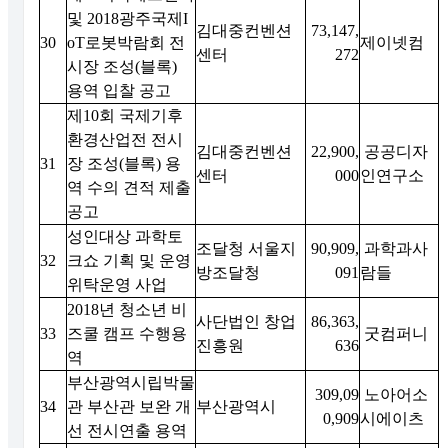
및 2018광주국제I
김대중컨벤션
73,147,
30
oT로봇박람회 전
제이넷컴
센터
272
시장 조성(블록)
용역 입찰 공고
제10회 국제기후
환경산업전 전시
김대중컨벤션
22,900,
공공디자
31
장 조성(블록) 용
센터
000
인연구소
역 수의 견적 제출
공고
성인대상 과학토
조달청 서울지
90,909,
과학과사
32
크쇼 기획 및 운영
방조달청
091
람들
위탁운영 사업
2018년 청소년 비
사단법인 창업
86,363,
33
즈쿨 캠프 수행용
굿컴퍼니
진흥원
636
역
부산광역시립박물
309,09
노아어소
34
관 부산관 보완 개
부산광역시
0,909
시에이츠
선 전시연출 용역