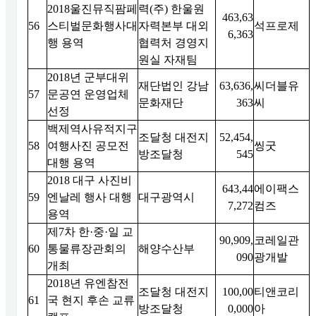
2018울진뮤직팜페
력(주) 한울원
463,63
56
스티벌문화행사대
자력본부 대외
석프로제
6,363
행 용역
협력처 경영지
원실 자재팀
2018년 군부대위
재단법인 강남
63,636,
씨더블유
57
문공연 운영업체
문화재단
363
씨
선정
백제역사유적지구
조달청 대전지
52,454,
58
여행사진 공모전
씽굿
방조달청
545
대행 용역
2018 대구 사진비
643,44
에이팩스
59
엔날레 행사 대행
대구광역시
7,272
컴즈
용역
제7차 한·중·일 교
90,909,
코레일관
60
통물류장관회의
해양수산부
090
광개발
개최
2018년 유엔참전
조달청 대전지
100,00
티앤코리
61
국 현지 후손 교류
방조달청
0,000
아