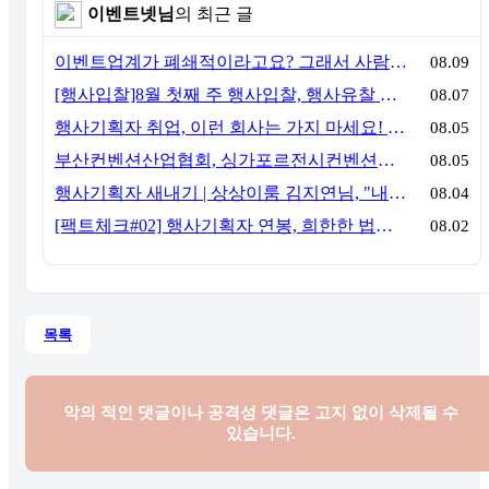
이벤트넷님
의 최근 글
이벤트업계가 폐쇄적이라고요? 그래서 사람이 안 옵니다
08.09
[행사입찰]8월 첫째 주 행사입찰, 행사유찰 결과
08.07
행사기획자 취업, 이런 회사는 가지 마세요! 신입이 꼭 알아야 할 5가지 기준[이벤트산업 팩트체크#3]
08.05
부산컨벤션산업협회, 싱가포르전시컨벤션협회(SACEOS)와 업무협약 체결… 아시아 마이스 협력 확대
08.05
행사기획자 새내기 | 상상이룸 김지연님, "내 맘대로, 내 뜻대로 행사를 만든다
08.04
[팩트체크#02] 행사기획자 연봉, 희한한 법칙~ '첨에는 비실, 3년만 지나면 튼실'
08.02
목록
악의 적인 댓글이나 공격성 댓글은
고지 없이 삭제될 수
있습니다.