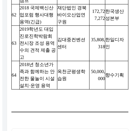
캠프
2018 국제백신산
재단법인 경북
172,72
한국생산
62
업포럼 행사대행
바이오산업연
7,272
성본부
용역(긴급)
구원
2019학년도 대입
진로진학박람회
김대중컨벤션
35,808,
한일디자
63
전시장 조성 용역
센터
318
인
수의 견적 제출 공
고
2018년 청소년가
족과 함께하는 안
옥천군평생학
50,000,
64
향수기획
전한 물놀이 시설
습원
000
설치·운영 용역