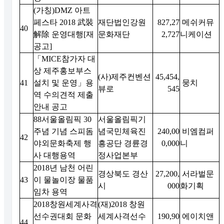
(가칭)DMZ 아트
페스타 2018 武裝
재단법인강원
827,27
메쉬커뮤
40
解除 운영대행[재
문화재단
2,727
니케이션
공고]
「MICE참가자 대
상 제주홍보부스
(사)제주컨벤션
45,454,
41
설치 및 운영」용
뭉치
뷰로
545
역 수의견적 제출
안내 공고
88서울올림픽 30
서울올림픽기
주념 기념 스피돔
념국민체육진
240,00
비엠컴퍼
42
야외문화축제 행
흥공단 경륜경
0,000
니
사 대행용역
정사업본부
2018년 남천 어린
경상북도 경산
27,200,
서라벌문
43
이 물놀이장 물품
시
000
화기획
임차 용역
2018창원세계사격
(재)2018 창원
선수권대회 문화
세계사격선수
190,90
에이치앤
44