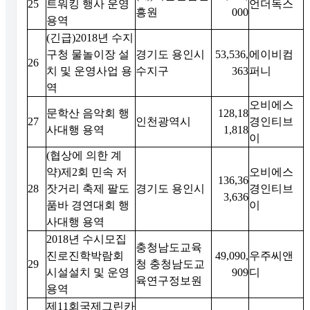
25
트워킹 행사 운영
언더독스
흥원
000
용역
(긴급)2018년 수지
구청 물놀이장 설
경기도 용인시
53,536,
에이비컴
26
치 및 운영사업 용
수지구
363
퍼니
역
오비에스
문학산 음악회 행
128,18
27
인천광역시
경인티브
사대행 용역
1,818
이
(협상에 의한 계
약)제2회 민속 저
오비에스
136,36
28
잣거리 축제 팔도
경기도 용인시
경인티브
3,636
품바 경연대회 행
이
사대행 용역
2018년 수시모집
충청남도교육
진로진학박람회
49,090,
우주씨앤
29
청 충청남도교
시설설치 및 운영
909
디
육연구정보원
용역
제11회국제그린카