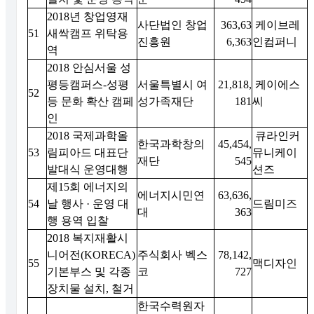
2018년 창업영재
사단법인 창업
363,63
케이브레
51
새싹캠프 위탁용
진흥원
6,363
인컴퍼니
역
2018 안심서울 성
평등캠퍼스-성평
서울특별시 여
21,818,
케이에스
52
등 문화 확산 캠페
성가족재단
181
씨
인
2018 국제과학올
큐라인커
한국과학창의
45,454,
53
림피아드 대표단
뮤니케이
재단
545
발대식 운영대행
션즈
제15회 에너지의
에너지시민연
63,636,
54
날 행사 · 운영 대
드림미즈
대
363
행 용역 입찰
2018 복지재활시
니어전(KORECA)
주식회사 벡스
78,142,
55
맥디자인
기본부스 및 각종
코
727
장치물 설치, 철거
한국수력원자