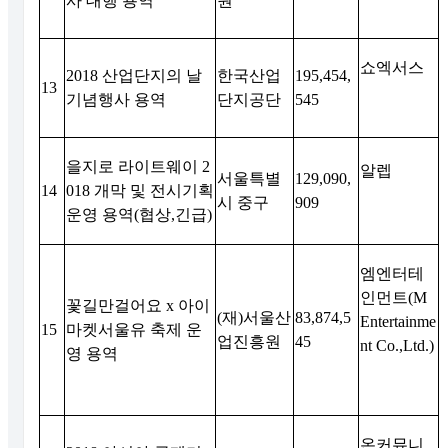
사 대행 용역
원
쇼엑서스
2018
산업단지의 날
한국산업
195,454,
13
기념행사 용역
단지공단
545
을지로 라이트웨이
2
알렙
서울특별
129,090,
14
018
개막 및 전시기획
시 중구
909
운영 용역
(
협상
,
긴급
)
엠엔터테
인먼트
(M
꽃길만걸어요
x
아이
(
재
)
서울산
83,874,5
Entertainme
15
마켓서울유 축제 운
업진흥원
45
nt Co.,Ltd.)
영 용역
온커뮤니