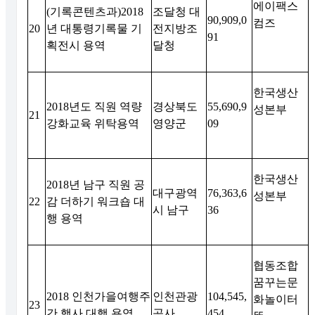
에이팩스
(
기록콘텐츠과
)2018
조달청 대
90,909,0
컴즈
20
년 대통령기록물 기
전지방조
91
획전시 용역
달청
한국생산
2018
년도 직원 역량
경상북도
55,690,9
성본부
21
강화교육 위탁용역
영양군
09
한국생산
2018
년 남구 직원 공
대구광역
76,363,6
성본부
22
감 더하기 워크숍 대
시 남구
36
행 용역
협동조합
꿈꾸는문
2018
인천가을여행주
인천관광
104,545,
화놀이터
23
간 행사 대행 용역
공사
454