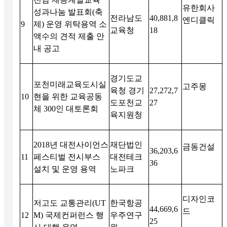
유한회사
성과나눔 발표회
(
축
전라남도
40,881,8
엔디클릭
9
제
)
운영 위탁용역 소
교육청
18
액수의 견적 제출 안
내 공고
경기도교
포천미래교육도시실
고주몽
육청 경기
27,272,7
10
현을 위한 교육공동
도포천교
27
체
300
인 대토론회
육지원청
2018
년 대전사이언스
재단법인
금동건설
36,203,6
11
페스티벌 전시부스
대전테크
36
설치 및 운영 용역
노파크
디자인코
저고도 교통관리
(UT
한국항공
44,669,6
드
12
M)
국제컨퍼런스 행
우주연구
25