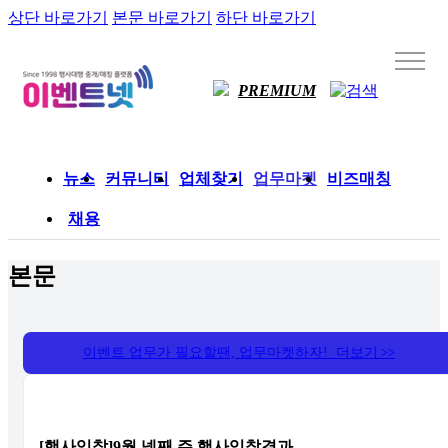
상단 바로가기
본문 바로가기
하단 바로가기
PREMIUM
뉴스
커뮤니티
업체찾기
업무마켓
비즈매칭
채용
본문
이벤트 업무가 필요할땐, 업무마켓하자! 더보기
>>
[행사입찰]9월 넷째 주 행사입찰결과