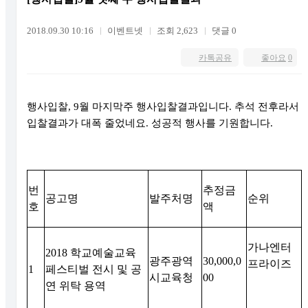
2018.09.30 10:16
이벤트넷
조회 2,623
댓글 0
카톡공유
좋아요
0
행사입찰
, 9
월 마지막주 행사입찰결과입니다
.
추석 전후라서
입찰결과가 대폭 줄었네요
.
성공적 행사를 기원합니다
.
번
추정금
공고명
발주처명
순위
호
액
가나엔터
2018
학교예술교육
광주광역
30,000,0
프라이즈
1
페스티벌 전시 및 공
시교육청
00
연 위탁 용역