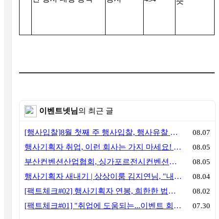
뜻
이벤트넷님
의 최근 글
[행사입찰]8월 첫째 주 행사입찰, 행사유찰 결과
08.07
행사기획자 취업, 이런 회사는 가지 마세요! 신입이 꼭 알아야 할 5가지 기준[이벤트산업 팩트체크#3]
08.05
부산컨벤션산업협회, 싱가포르전시컨벤션협회(SACEOS)와 업무협약 체결… 아시아 마이스 협력 확대
08.05
행사기획자 새내기 | 상상이룸 김지연님, "내 맘대로, 내 뜻대로 행사를 만든다
08.04
[팩트체크#02] 행사기획자 연봉, 희한한 법칙~ '첨에는 비실, 3년만 지나면 튼실'
08.02
[팩트체크#01] "취업에 도움되는...이벤트 회사, 어떻게 구분할까?"… 1인당 매출 '3억 원'의 법칙
07.30