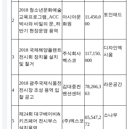
2018
청소년문화예술
토인애드
교육프로그램
_ACC
아시아문
11,450,0
2
박사와 비밀의 문
_
하
화원
00
반기 현장운영 용역
디자인엑
2018
국제해양플랜트
주식회사
117,150,
시움
3
전시회 장치물 설치
벡스코
000
및 철거
2018
광주국제식품전
라온공간
김대중컨
78,266,3
4
전시장 조성 용역 입
벤션센터
63
찰 공고
제
24
회 대구베이비
&
소나무
65,547,2
5
키즈페어 전시부스
(
주
)
엑스코
72
설치용역