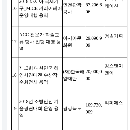
2018
아시아 국제기
인천관광
87,206,6
케이션
16
구
_MICE
커리어페어
공사
06
운영대행 용역
ACC
전문가 학술교
청솔기획
아시아문
29,090,9
17
류 행사 진행 대행 용
화원
09
역
킹스맨이
제
13
회 대한민국 해
(
재
)
한국해
20,000,0
앤이
18
양사진대전 수상작
양재단
00
순회전시 용역
2018
년 소방안전 기
티피에스
109,730,
19
술경연대회 운영 용
경상북도
909
역