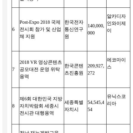
알카디자
Post-Expo 2018
국제
한국전자
인와이제
140,000,
6
전시회 참가 및 산업
통신연구
이
000
체 지원
원
에코마이
2018 VR
영상콘텐츠
한국콘텐
209,927,
스
7
공모대전 운영 위탁
츠진흥원
272
용역
유닉스코
제
6
회 대한민국 지방
세종특별
54,545,4
리아
8
자치박람회 세종시
자치시
54
전시관 대행용역
전남 재능계발교육