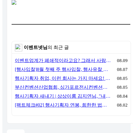
이벤트넷님
의 최근 글
이벤트업계가 폐쇄적이라고요? 그래서 사람이 안 옵니다
08.09
[행사입찰]8월 첫째 주 행사입찰, 행사유찰 결과
08.07
행사기획자 취업, 이런 회사는 가지 마세요! 신입이 꼭 알아야 할 5가지 기준[이벤트산업 팩트체크#3]
08.05
부산컨벤션산업협회, 싱가포르전시컨벤션협회(SACEOS)와 업무협약 체결… 아시아 마이스 협력 확대
08.05
행사기획자 새내기 | 상상이룸 김지연님, "내 맘대로, 내 뜻대로 행사를 만든다
08.04
[팩트체크#02] 행사기획자 연봉, 희한한 법칙~ '첨에는 비실, 3년만 지나면 튼실'
08.02