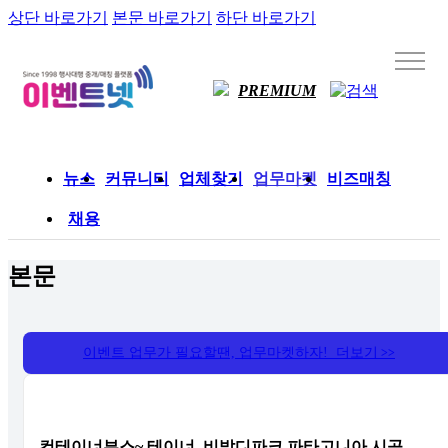
상단 바로가기
본문 바로가기
하단 바로가기
PREMIUM
뉴스
커뮤니티
업체찾기
업무마켓
비즈매칭
채용
본문
이벤트 업무가 필요할땐, 업무마켓하자! 더보기
>>
컨테이너부스~ 테이너, 비발디파크 파타고니아 시공