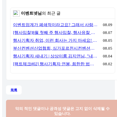
이벤트넷님
의 최근 글
이벤트업계가 폐쇄적이라고요? 그래서 사람이 안 옵니다
08.09
[행사입찰]8월 첫째 주 행사입찰, 행사유찰 결과
08.07
행사기획자 취업, 이런 회사는 가지 마세요! 신입이 꼭 알아야 할 5가지 기준[이벤트산업 팩트체크#3]
08.05
부산컨벤션산업협회, 싱가포르전시컨벤션협회(SACEOS)와 업무협약 체결… 아시아 마이스 협력 확대
08.05
행사기획자 새내기 | 상상이룸 김지연님, "내 맘대로, 내 뜻대로 행사를 만든다
08.04
[팩트체크#02] 행사기획자 연봉, 희한한 법칙~ '첨에는 비실, 3년만 지나면 튼실'
08.02
목록
악의 적인 댓글이나 공격성 댓글은
고지 없이 삭제될 수
있습니다.