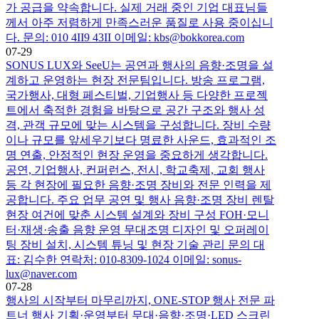
가 공급을 약속합니다. 실제 거래 중인 기업 대표님들
께서 아주 저렴하게 만족스러운 품질로 사용 중이십니
다. 문의: 010 4II9 43II 이메일: kbs@bokkorea.com
07-29
SONUS LUX와 SeeU는 공연과 행사의 음향·조명을 설
계하고 운영하는 현장 전문팀입니다. 방송 프로그램,
국가행사, 대형 페스티벌, 기업행사 등 다양한 프로젝
트에서 축적한 경험을 바탕으로 공간 구조와 행사 성
격, 관객 규모에 맞는 시스템을 구성합니다. 장비 수량
이나 규모를 앞세우기보다 명료한 사운드, 효과적인 조
명 연출, 안정적인 현장 운영을 중요하게 생각합니다.
공연, 기업행사, 컨퍼런스, 전시, 학교축제, 교회 행사
등 각 현장에 필요한 음향·조명 장비와 전문 인력을 제
공합니다. 주요 업무 공연 및 행사 음향·조명 장비 렌탈
현장 여건에 맞춘 시스템 설계와 장비 구성 FOH·모니
터·재생·송출 음향 운영 무대조명 디자인 및 오퍼레이
팅 장비 설치, 시스템 튜닝 및 현장 기술 관리 문의 대
표: 김수한 연락처: 010-8309-1024 이메일: sonus-
lux@naver.com
07-28
행사의 시작부터 마무리까지, ONE-STOP 행사 전문 파
트너 행사 기획·운영부터 무대·음향·조명·LED 스크린