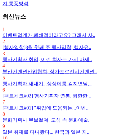
지 통풍방석
최신뉴스
1
이벤트업계가 폐쇄적이라고요? 그래서 사..
2
[행사입찰]8월 첫째 주 행사입찰, 행사유..
3
행사기획자 취업, 이런 회사는 가지 마세..
4
부산컨벤션산업협회, 싱가포르전시컨벤션..
5
행사기획자 새내기 | 상상이룸 김지연님,..
6
[팩트체크#02] 행사기획자 연봉, 희한한 ..
7
[팩트체크#01] "취업에 도움되는...이벤..
8
문화기획사 무브컬쳐, 도심 속 문화예술..
9
일본 취재를 다녀왔다... 한국과 일본 지..
10