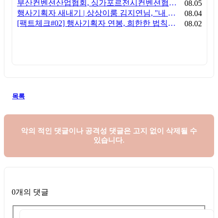
부산컨벤션산업협회, 싱가포르전시컨벤션협회(SACEOS)와 업무협약 체결… 아시아 마이스 협력 확대
08.05
행사기획자 새내기 | 상상이룸 김지연님, "내 맘대로, 내 뜻대로 행사를 만든다
08.04
[팩트체크#02] 행사기획자 연봉, 희한한 법칙~ '첨에는 비실, 3년만 지나면 튼실'
08.02
목록
악의 적인 댓글이나 공격성 댓글은
고지 없이 삭제될 수
있습니다.
0개의 댓글