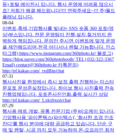
등) 토탈 에이전시 입니다. 행사 운영에 어려움 많으시
죠? 저희가 해결 해드립니다!!!! 연락주세요~!!! 주)월드
플래닝 입니다.
08-04
이벤트,축제,기업행사를 빛내는 SNS 숏폼 360 포토(영
상)부스입니다. 전문 운영팀이 진행,설치,철거까지 완
벽하게 책임집니다. 문의만 주시면 이벤트에 맞게 운영
을 제안해드리며,전국 어디서나 렌탈 가능합니다. 인스
타그램) https://www.instagram.com/360photo.kr/ 블로그)
https://blog.naver.com/360photobooth/ TEL) 032-322-3367
Email) contact@360photo.kr 카톡문의)
http://pf.kakao.com/_rxdBin/chat
07-31
행사사진을 현장에서 즉시 보정 출력 진행하는 미스터
문포토 문성준실장입니다. 하이브 행사 사진출력 전속
진행업체입니다. 포토존사진인화.출력 실시간 상담
http://pf.kakao.com/_Lxkxbxon/chat
07-29
행사용 매트 개발, 유통 전문기업 (주)비오케이 입니다.
기업행사용 '파이론텍스(파이텍스)', '화사한 조경 인조
잔디'를 행사 분야에 대량 공급하고 있습니다. 단순 구
매 및 렌탈, 시공 까지 모두 가능하며 온-오프라인 최저