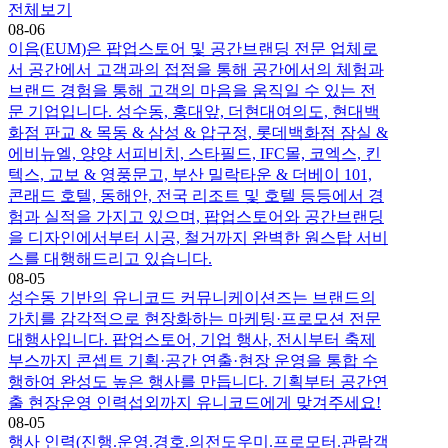
전체보기
08-06
이음(EUM)은 팝업스토어 및 공간브랜딩 전문 업체로
서 공간에서 고객과의 접점을 통해 공간에서의 체험과
브랜드 경험을 통해 고객의 마음을 움직일 수 있는 전
문 기업입니다. 성수동, 홍대앞, 더현대여의도, 현대백
화점 판교 & 목동 & 삼성 & 압구정, 롯데백화점 잠실 &
에비뉴엘, 양양 서피비치, 스타필드, IFC몰, 코엑스, 킨
텍스, 교보 & 영풍문고, 부산 밀락타운 & 더베이 101,
콘래드 호텔, 동해안, 전국 리조트 및 호텔 등등에서 경
험과 실적을 가지고 있으며, 팝업스토어와 공간브랜딩
을 디자인에서부터 시공, 철거까지 완벽한 원스탑 서비
스를 대행해드리고 있습니다.
08-05
성수동 기반의 유니코드 커뮤니케이션즈는 브랜드의
가치를 감각적으로 현장화하는 마케팅·프로모션 전문
대행사입니다. 팝업스토어, 기업 행사, 전시부터 축제
부스까지 콘셉트 기획·공간 연출·현장 운영을 통합 수
행하여 완성도 높은 행사를 만듭니다. 기획부터 공간연
출 현장운영 인력섭외까지 유니코드에게 맞겨주세요!
08-05
행사 인력(진행.운영.경호.의전도우미.프로모터.관람객