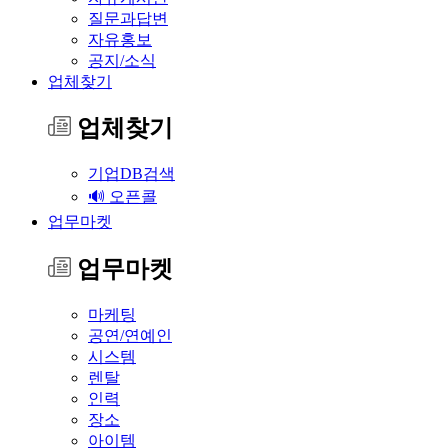
질문과답변
자유홍보
공지/소식
업체찾기
업체찾기
기업DB검색
🔊 오픈콜
업무마켓
업무마켓
마케팅
공연/연예인
시스템
렌탈
인력
장소
아이템