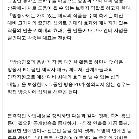
그동안 쌓아온 노하우를 바탕으로 방송과 주최 측의 상생
상황에서 서로 도움이 될 수 있는 브릿지 역할을 하고자 한다
.
『
방송사에는 가치 있는 제작의 작품을 주최 측에는 예산
대비 고가치의 출연진 섭외로 최대의 효과와 메시지가 있는
작품의 연출로 최대의 효과
』
를 만들어 내고자 엔터 사업을
벌인다고 박종부 대표는 전한다
.
『
방송연출과 음반 제작 등 다양한 활동을 하면서 맺어온
방송사
PD,
음반 제작사 대표
,
매니저
,
관계자들과의
인적자원으로 예산 대비 최대의 효과를 낼 수 있는 섭외
대행
』
을 보장한다
.
그동안 방송
PD
가 섭외되지 않는 경우도
직접 방송사에 섭외를 해주곤 했다
.
본격적인 사업내용을 정리하면 다음과 같다
.
첫째
,
축제 홍보
등에 필요한 공개방송을 중재하거나 직접 연출을 제공 둘째
,
필요한 연예인이나 전문인 등을 섭외
.
셋째
,
무명의 연예인 등
혹은 왕년의 스타 등을 발굴하여 이들에게는 출연의 기회를