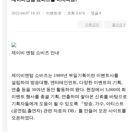
2022.04.07 10:33
이벤트넷
조회 3,474
댓글 0
카톡공유
좋아요
0
제이비 엔텀 쇼비즈 안내
제이비엔텀 쇼비즈는
1989
년 부일기획이란 이벤트사를
설립하여 방송대행
,
엔터테인먼트
,
다양한 이벤트의 기획
,
연출 등을
30
여년 동안 활동하여 왔다
.
현장에서
3,000
여 회
이벤트 행사를 총괄 기획
,
연출하며 쌓아온 신뢰를 바탕으로
기획자들에게 도움이 될 수 있도록
『
방송
,
가수
,
아티스트
(
공연팀
,
출연자
)
관련 자료의
DB
』
를 만들어 모은 사이트를
오픈하였다
.