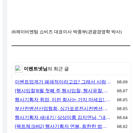
㈜
제이비엔텀 쇼비즈 대표이사 박종부
(
관광경영학 박사
)
이벤트넷님
의 최근 글
이벤트업계가 폐쇄적이라고요? 그래서 사람이 안 옵니다
08.09
[행사입찰]8월 첫째 주 행사입찰, 행사유찰 결과
08.07
행사기획자 취업, 이런 회사는 가지 마세요! 신입이 꼭 알아야 할 5가지 기준[이벤트산업 팩트체크#3]
08.05
부산컨벤션산업협회, 싱가포르전시컨벤션협회(SACEOS)와 업무협약 체결… 아시아 마이스 협력 확대
08.05
행사기획자 새내기 | 상상이룸 김지연님, "내 맘대로, 내 뜻대로 행사를 만든다
08.04
[팩트체크#02] 행사기획자 연봉, 희한한 법칙~ '첨에는 비실, 3년만 지나면 튼실'
08.02