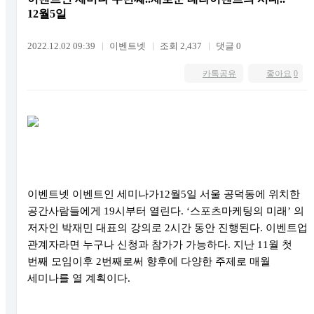
12월5일
2022.12.02 09:39
이벤트넷
조회 2,437
댓글 0
카톡공유
좋아요
0
이벤트넷 이벤트인 세미나가
12
월
5
일 서울 공덕동에 위치한
공간사람들에게
19
시부터 열린다
. ‘
스포츠마케팅의 미래
’
의
저자인 박재민 대표의 강의로
2
시간 동안 진행된다
.
이벤트업
관계자라면 누구나 신청과 참가가 가능하다
.
지난
11
월 첫
번째 모임이후
2
번째로써 향후에 다양한 주제로 매월
세미나를 열 계획이다
.