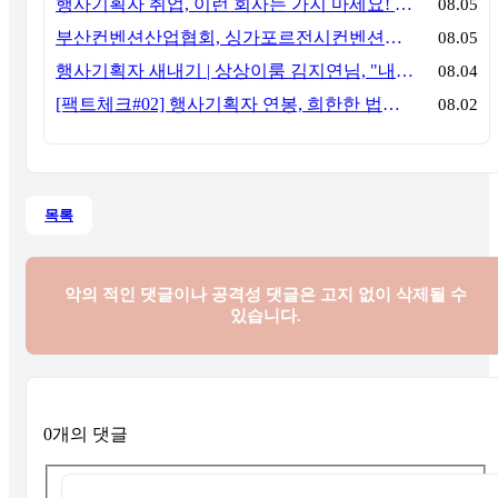
행사기획자 취업, 이런 회사는 가지 마세요! 신입이 꼭 알아야 할 5가지 기준[이벤트산업 팩트체크#3]
08.05
부산컨벤션산업협회, 싱가포르전시컨벤션협회(SACEOS)와 업무협약 체결… 아시아 마이스 협력 확대
08.05
행사기획자 새내기 | 상상이룸 김지연님, "내 맘대로, 내 뜻대로 행사를 만든다
08.04
[팩트체크#02] 행사기획자 연봉, 희한한 법칙~ '첨에는 비실, 3년만 지나면 튼실'
08.02
목록
악의 적인 댓글이나 공격성 댓글은
고지 없이 삭제될 수
있습니다.
0개의 댓글