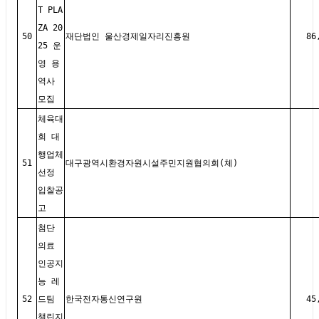
T PLA
ZA 20
50
재단법인 울산경제일자리진흥원
86
25 운
영 용
역사
모집
체육대
회 대
행업체
51
대구광역시환경자원시설주민지원협의회(체)
선정
입찰공
고
첨단
의료
인공지
능 레
52
드팀
한국전자통신연구원
45
챌린지