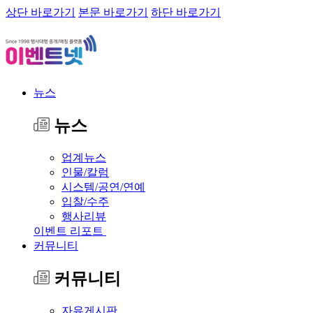
상단 바로가기
본문 바로가기
하단 바로가기
뉴스
뉴스
업계뉴스
인물/칼럼
시스템/공연/연예
입찰/수주
행사리뷰
이벤트 리포트
커뮤니티
커뮤니티
자유게시판