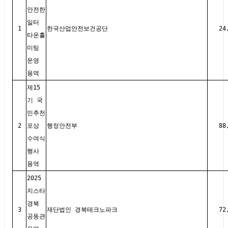
안전한
일터
1
한국산업안전보건공단
24
타운홀
미팅
운영
용역
제15
기 국
민추천
2
포상
행정안전부
88
수여식
행사
용역
2025
지스타
경북
3
재단법인 경북테크노파크
72
공동관