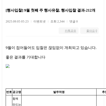
[행사입찰] 9월 첫째 주 행사유찰, 행사입찰 결과-212개
2025.09.05 05:23
이벤트넷
조회 2,344
댓글 0
카톡공유
좋아요
0
9월이 접어들어도 입찰은 끊임없이 개최되고 있습니다.
좋은 결과를 기대합니다
번호
공고명
발주처명
추
함께
만드는