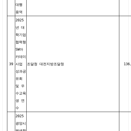
대행
용역
2025
년 대
학기업
협력형
SW아
카데미
39
사업
조달청 대전지방조달청
136
성과공
유회
및 우
수교육
생 연
수
2025
광양시
평생학