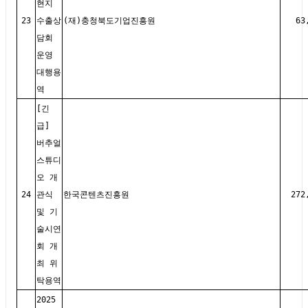
현지
23
수출상
(재)충청북도기업진흥원
63
담회
운영
대행용
역
[긴
급]
버추얼
스튜디
오 개
24
관식
한국콘텐츠진흥원
272
및 기
술시연
회 개
최 위
탁용역
2025