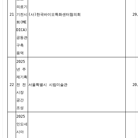
의료기
21
기전시
(사)한국바이오특화센터협의회
29
회(ME
DICA)
공동관
구축
용역
2025
년 주
제기획
22
전 전
서울특별시 시립미술관
20
시장
공간
조성
2025
인도네
시아