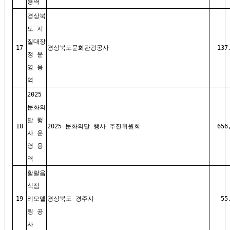
용역
경상북
도 지
질대장
17
경상북도문화관광공사
137
정 운
영 용
역
2025
문화의
달 행
18
2025 문화의달 행사 추진위원회
656
사 운
영 용
역
할랄음
식점
19
리모델
경상북도 경주시
55
링 공
사