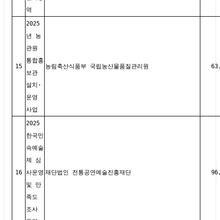
역
2025
년 농
관원
통합홍
15
농림축산식품부 국립농산물품질관리원
63
보관
설치·
운영
사업
2025
한국민
속예술
제 심
16
사운영
재단법인 전통공연예술진흥재단
96
및 만
족도
조사