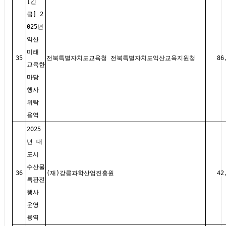
[긴
급] 2
025년
익산
미래
35
전북특별자치도교육청 전북특별자치도익산교육지원청
86
교육한
마당
행사
위탁
용역
2025
년 대
도시
수산물
36
(재)강릉과학산업진흥원
42
특판전
행사
운영
용역