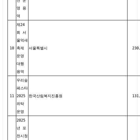
연 운
영 용
역
제24
회 서
울억새
10
축제
서울특별시
230
운영
대행
용역
우리숲
페스타
11
2025
한국산림복지진흥원
131
위탁
운영
2025
년 포
천시청