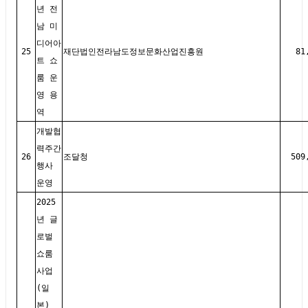
년 전
남 미
디어아
25
재단법인전라남도정보문화산업진흥원
81
트 쇼
룸 운
영 용
역
개발협
력주간
26
조달청
509
행사
운영
2025
년 글
로벌
쇼룸
사업
(일
본)