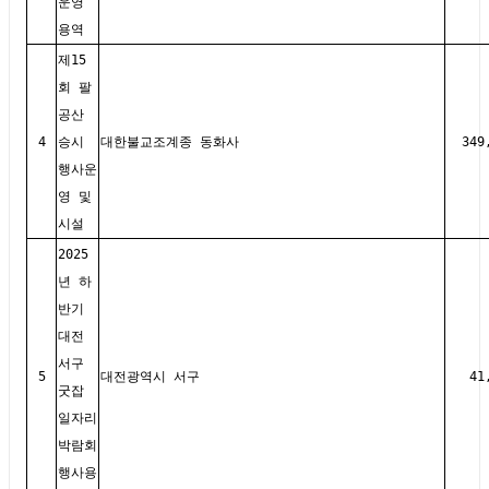
운영
용역
제15
회 팔
공산
4
승시
대한불교조계종 동화사
349
행사운
영 및
시설
2025
년 하
반기
대전
서구
5
대전광역시 서구
41
굿잡
일자리
박람회
행사용