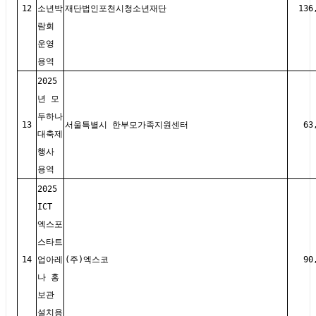
12
소년박
재단법인포천시청소년재단
136
람회
운영
용역
2025
년 모
두하나
13
서울특별시 한부모가족지원센터
63
대축제
행사
용역
2025
ICT
엑스포
스타트
14
업아레
(주)엑스코
90
나 홍
보관
설치용