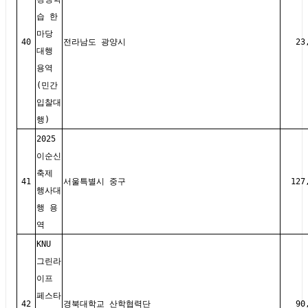
습 한
마당
40
전라남도 광양시
23
대행
용역
(민간
입찰대
행)
2025
이순신
축제
41
서울특별시 중구
127
행사대
행 용
역
KNU
그린라
이프
페스타
42
경북대학교 산학협력단
90