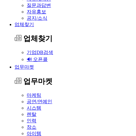
질문과답변
자유홍보
공지/소식
업체찾기
업체찾기
기업DB검색
🔊 오픈콜
업무마켓
업무마켓
마케팅
공연/연예인
시스템
렌탈
인력
장소
아이템