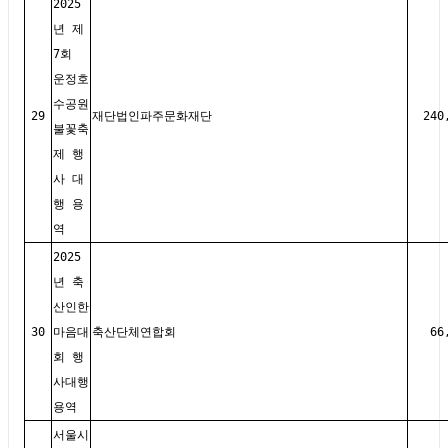
2025
년 제
7회
운정호
수공원
29
재단법인파주문화재단
240
불꽃축
제 행
사 대
행 용
역
2025
년 축
산인한
30
마음대
축산단체연합회
66
회 행
사대행
용역
서울시