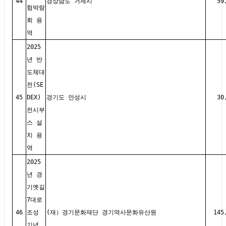
44
경상남도 거제시
59
험박람
회 용
역
2025
년 반
도체대
전(SE
45
DEX)
경기도 안성시
30
전시부
스 설
치 용
역
2025
년 경
기옛길
7대로
46
조성
(재）경기문화재단 경기역사문화유산원
145
기념