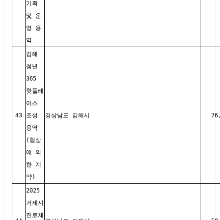
기획
및 운
영 용
역
김해
청년
365
핫플레
이스
43
조성
경상남도 김해시
76
용역
(협상
에 의
한 계
약)
2025
거제시
진로체