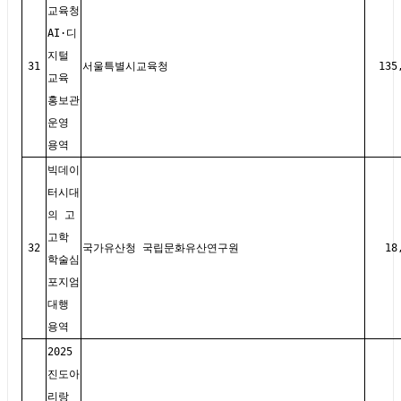
교육청
AI·디
지털
31
서울특별시교육청
135
교육
홍보관
운영
용역
빅데이
터시대
의 고
고학
32
국가유산청 국립문화유산연구원
18
학술심
포지엄
대행
용역
2025
진도아
리랑