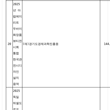
2025
년 아
랍에미
리트
두바이
화장품
뷰티전
20
(재)경기도경제과학진흥원
144
시회
통합
한국관
전시디
자인
설치
용역
2025
독일
뒤셀도
르프