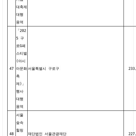
대축제
대행
용역
「202
5 구
로G페
스티벌
(아시
47
아문화
서울특별시 구로구
233
축
제)」
행사
대행
용역
서울
숲속
힐링
48
재단법인 서울관광재단
227