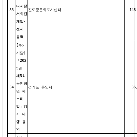
디지털
33
진도군문화도시센터
148
서화전
개발·
전시
용역
[수의
시담]
「202
5년
제5회
용인청
34
경기도 용인시
36
년 페
스티
벌」행
사 대
행 용
역