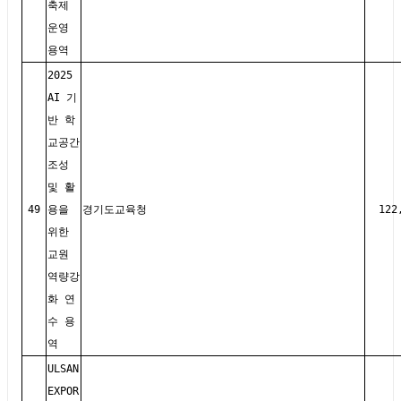
축제
운영
용역
2025
AI 기
반 학
교공간
조성
및 활
49
용을
경기도교육청
122
위한
교원
역량강
화 연
수 용
역
ULSAN
EXPOR