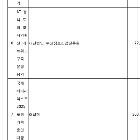
역
AI 정
책 포
럼 및
지역확
6
산 네
재단법인 부산정보산업진흥원
72
트워크
구축
운영
용역
국제
배터리
엑스포
2025
7
포항
조달청
363
기획․
운영
대행