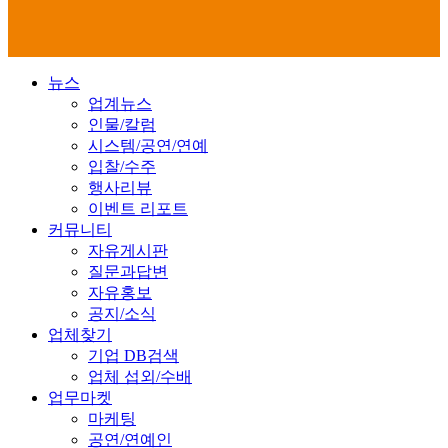
뉴스
업계뉴스
인물/칼럼
시스템/공연/연예
입찰/수주
행사리뷰
이벤트 리포트
커뮤니티
자유게시판
질문과답변
자유홍보
공지/소식
업체찾기
기업 DB검색
업체 섭외/수배
업무마켓
마케팅
공연/연예인