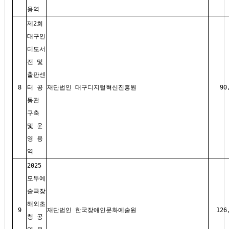
용역
제2회
대구인
디도서
전 및
출판센
8
터 공
재단법인 대구디지털혁신진흥원
90
동관
구축
및 운
영 용
역
2025
모두예
술극장
해외초
9
재단법인 한국장애인문화예술원
126
청 공