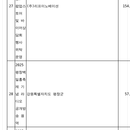
27
팝업스
(주)리프이노베이션
154
토어
및 바
이어상
담회
행사
위탁
운영
2025
평창백
일홍축
제 기
28
념 라
강원특별자치도 평창군
57
디오
공개방
송 용
역