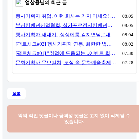
엄상용님
의 최근 글
행사기획자 취업, 이런 회사는 가지 마세요! 신입이 꼭 알아야 할 5가지 기준[이벤트산업 팩트체크#3]
08.05
부산컨벤션산업협회, 싱가포르전시컨벤션협회(SACEOS)와 업무협약 체결… 아시아 마이스 협력 확대
08.05
행사기획자 새내기 | 상상이룸 김지연님, "내 맘대로, 내 뜻대로 행사를 만든다
08.04
[팩트체크#02] 행사기획자 연봉, 희한한 법칙~ '첨에는 비실, 3년만 지나면 튼실'
08.02
[팩트체크#01] "취업에 도움되는...이벤트 회사, 어떻게 구분할까?"… 1인당 매출 '3억 원'의 법칙
07.30
문화기획사 무브컬쳐, 도심 속 문화예술축제 ‘서초 클래식 테마파크: 봄밤의 클래식’ 성공적 연출
07.28
목록
악의 적인 댓글이나 공격성 댓글은
고지 없이 삭제될 수
있습니다.