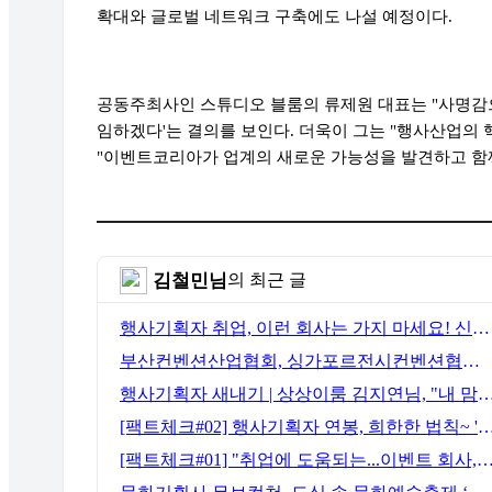
확대와 글로벌 네트워크 구축에도 나설 예정이다.
공동주최사인 스튜디오 블룸의 류제원 대표는 "사명감
임하겠다'는 결의를 보인다. 더욱이 그는 "행사산업의
"이벤트코리아가 업계의 새로운 가능성을 발견하고 함
김철민님
의 최근 글
행사기획자 취업, 이런 회사는 가지 마세요! 신입이 꼭 알아야 할 5가지 기준[이벤트산업 팩트체크#3]
부산컨벤션산업협회, 싱가포르전시컨벤션협회(SACEOS)와 업무협약 체결… 아시아 마이스 협력 확대
행사기획자 새내기 | 상상이룸 김지연님, "내 맘대로, 내 뜻대
[팩트체크#02] 행사기획자 연봉, 희한한 법칙~ '첨에는 비실, 3년
[팩트체크#01] "취업에 도움되는...이벤트 회사, 어떻게 구분할까?"… 1인당 매출 '3