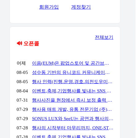
회원가입
계정찾기
전체보기
🔊 오픈콜
어제
이음(EUM)은 팝업스토어 및 공간브랜딩 전문 업체로서 공간에서 고객과의 접점을 통해 공간에서의 체험과 브랜드 경험을 통해 고객의 마음을 움직일 수 있는 전문 기업입니다. 성수동, 홍대앞, 더현대여의도, 현대백화점 판교 & 목동 & 삼성 & 압구정, 롯데백화점 잠실 & 에비뉴엘, 양양 서피비치, 스타필드, IFC몰, 코엑스, 킨텍스, 교보 & 영풍문고, 부산 밀락타운 & 더베이 101, 콘래드 호텔, 동해안, 전국 리조트 및 호텔 등등에서 경험과 실적을 가지고 있으며, 팝업스토어와 공간브랜딩을 디자인에서부터 시공, 철거까지 완벽한 원스탑 서비스를 대행해드리고 있습니다.
08-05
성수동 기반의 유니코드 커뮤니케이션즈는 브랜드의 가치를 감각적으로 현장화하는 마케팅·프로모션 전문 대행사입니다. 팝업스토어, 기업 행사, 전시부터 축제 부스까지 콘셉트 기획·공간 연출·현장 운영을 통합 수행하여 완성도 높은 행사를 만듭니다. 기획부터 공간연출 현장운영 인력섭외까지 유니코드에게 맞겨주세요!
08-05
행사 인력(진행.운영.경호.의전도우미.프로모터.관람객등) 토탈 에이전시 입니다. 행사 운영에 어려움 많으시죠? 저희가 해결 해드립니다!!!! 연락주세요~!!! 주)월드플래닝 입니다.
08-04
이벤트,축제,기업행사를 빛내는 SNS 숏폼 360 포토(영상)부스입니다. 전문 운영팀이 진행,설치,철거까지 완벽하게 책임집니다. 문의만 주시면 이벤트에 맞게 운영을 제안해드리며,전국 어디서나 렌탈 가능합니다. 인스타그램) https://www.instagram.com/360photo.kr/ 블로그) https://blog.naver.com/360photobooth/ TEL) 032-322-3367 Email) contact@360photo.kr 카톡문의) http://pf.kakao.com/_rxdBin/chat
07-31
행사사진을 현장에서 즉시 보정 출력 진행하는 미스터문포토 문성준실장입니다. 하이브 행사 사진출력 전속진행업체입니다. 포토존사진인화.출력 실시간 상담 http://pf.kakao.com/_Lxkxbxon/chat
07-29
행사용 매트 개발, 유통 전문기업 (주)비오케이 입니다. 기업행사용 '파이론텍스(파이텍스)', '화사한 조경 인조잔디'를 행사 분야에 대량 공급하고 있습니다. 단순 구매 및 렌탈, 시공 까지 모두 가능하며 온-오프라인 최저가 공급을 약속합니다. 실제 거래 중인 기업 대표님들께서 아주 저렴하게 만족스러운 품질로 사용 중이십니다. 문의: 010 4II9 43II 이메일: kbs@bokkorea.com
07-29
SONUS LUX와 SeeU는 공연과 행사의 음향·조명을 설계하고 운영하는 현장 전문팀입니다. 방송 프로그램, 국가행사, 대형 페스티벌, 기업행사 등 다양한 프로젝트에서 축적한 경험을 바탕으로 공간 구조와 행사 성격, 관객 규모에 맞는 시스템을 구성합니다. 장비 수량이나 규모를 앞세우기보다 명료한 사운드, 효과적인 조명 연출, 안정적인 현장 운영을 중요하게 생각합니다. 공연, 기업행사, 컨퍼런스, 전시, 학교축제, 교회 행사 등 각 현장에 필요한 음향·조명 장비와 전문 인력을 제공합니다. 주요 업무 공연 및 행사 음향·조명 장비 렌탈 현장 여건에 맞춘 시스템 설계와 장비 구성 FOH·모니터·재생·송출 음향 운영 무대조명 디자인 및 오퍼레이팅 장비 설치, 시스템 튜닝 및 현장 기술 관리 문의 대표: 김수한 연락처: 010-8309-1024 이메일: sonus-lux@naver.com
07-28
행사의 시작부터 마무리까지, ONE-STOP 행사 전문 파트너 행사 기획·운영부터 무대·음향·조명·LED 스크린 시스템, 전문 기술 인력까지 모두 갖춘 원스톱 행사 전문 업체입니다. 행사에 필요한 여러 업체를 따로 섭외할 필요 없이, 기획부터 설치·운영·철수까지 전 과정을 하나의 파트너가 책임지고 수행합니다. WHY US? ✅ 풍부한 수행 경험과 검증된 운영 노하우 공공기관·지자체·지역축제·기업행사 등 다양한 프로젝트 수행 경험을 바탕으로 안정적이고 체계적인 행사 운영을 제공합니다. ✅ 전문 기술 인력의 체계적인 현장 운영 무대·음향·조명·LED 스크린까지 숙련된 전문 인력이 직접 운영하여 완성도 높은 행사 품질과 신속한 현장 대응을 제공합니다. ✅ 자체 장비 시스템 기반의 원스톱 서비스 무대·음향·조명·LED 스크린 등 주요 행사 장비를 자체 보유하여 높은 품질, 신속한 대응, 합리적인 비용으로 효율적인 행사 운영을 지원합니다. 주요 서비스 ✔ 공공기관·지자체 공식 행사 (준공식, 개소식, 기념식, 선포식 등) ✔ 지역축제·문화·관광 행사 ✔ 기업·기관·단체 행사 (체육대회, 워크숍, 기념행사 등) ✔ 무대·음향·조명·LED 시스템 설계·설치 및 운영
07-28
이벤트,축제,기업행사를 빛내는 SNS 숏폼 360 포토(영상)부스입니다. 전문 운영팀이 진행,설치,철거까지 완벽하게 책임집니다. 문의만 주시면 이벤트에 맞게 운영을 제안해드리며,전국 어디서나 렌탈 가능합니다. 인스타그램) https://www.instagram.com/360photo.kr/ 블로그) https://blog.naver.com/360photobooth/ TEL) 032-322-3367 Email) contact@360photo.kr 카톡문의) http://pf.kakao.com/_rxdBin/chat