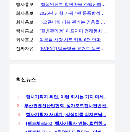
행사홍보
[행정안전부-청년마을-소백산예술촌] 무료 주말 기획자 과정
회사홍보
2026년 신형 카픽 4팬 통풍방석｜차량·가정 겸용 자동 착석감지 통풍방석
회사홍보
✨오픈마켓 리뷰 관리는 믿음을 주는 곳에서 진행해야 합니다✨
행사홍보
[질병관리청] 아프지마 전래동화 혹부리영감 이벤트
회사홍보
여름철 차량 시트 카픽 6팬 안마통풍시트
진짜자유
[EVENT] 탱글탱귤 요거트 생크림 케이크 신상 출시! 소문내고 선물받자!
최신뉴스
1
행사기획자 취업, 이런 회사는 가지 마세..
2
부산컨벤션산업협회, 싱가포르전시컨벤션..
3
행사기획자 새내기 | 상상이룸 김지연님,..
4
[팩트체크#02] 행사기획자 연봉, 희한한 ..