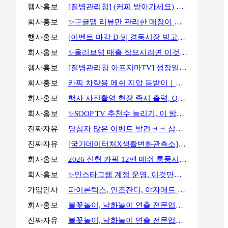
행사홍보
[질병관리청] (커피 받아가세요) 화영이의 성장일기 5화 OX 퀴즈 이벤트
회사홍보
✨구글맵 리뷰만 관리한 매장이 오래 버티지 못하는 이유✨
행사홍보
[이벤트 마감 D-9] 경동시장 빙고판 채우고 마사지기, 아이스크림 등 받아가세요!
회사홍보
✨올리브영 매출 잡으시려면 이것만큼은 꼭 알고 계셔야 합니다✨
행사홍보
[질병관리청 아프지마TV] 성장일기 5화 OX 퀴즈 이벤트
회사홍보
카픽 차량용 메쉬 지압 등받이｜운전할 때도, 사무실에서도 허리까지 편안하게
회사홍보
행사 사진촬영 현장 즉시 출력, QR사진으로 다운로드 가능까지
회사홍보
✨SOOP TV 추천수 늘리기, 이 방법으로 해결할 수 있습니다✨
진짜자유
당첨자 많은 이벤트 발견ㅋㅋ 삼성스토어 블로그 포스트 공유 이벤트
진짜자유
[국가데이터처X생활변화관측소] 구독·댓글 이벤트
회사홍보
2026 신형 카픽 12팬 메쉬 통풍시트｜차 안 더위와 답답함을 줄여주는 차량용 통풍시트
회사홍보
✨인스타그램 계정 운영, 이것만큼은 꼭 알고 시작하세요✨
가입인사
파이론텍스, 인조잔디, 야자매트 가장 저렴하게 공급합니다.
회사홍보
불꽃놀이, 낙화놀이 연출 전문업체 세홍SFC 입니다
진짜자유
불꽃놀이, 낙화놀이 연출 전문업체 세홍SFC 입니다