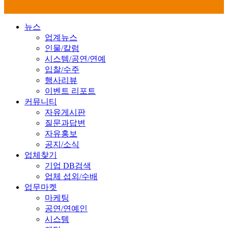
뉴스
업계뉴스
인물/칼럼
시스템/공연/연예
입찰/수주
행사리뷰
이벤트 리포트
커뮤니티
자유게시판
질문과답변
자유홍보
공지/소식
업체찾기
기업 DB검색
업체 섭외/수배
업무마켓
마케팅
공연/연예인
시스템