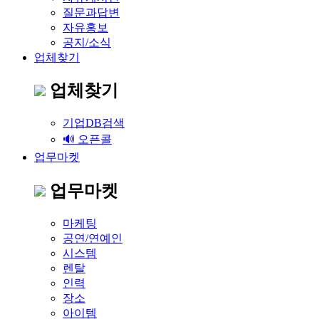
질문과답변
자유홍보
공지/소식
업체찾기
업체찾기
기업DB검색
🔊 오픈콜
업무마켓
업무마켓
마케팅
공연/연예인
시스템
렌탈
인력
장소
아이템