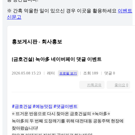
※ 간혹 억울한 일이 있으신 경우 이곳을 활용하세요
이벤트
신문고
홍보게시판 - 회사홍보
[금호건설] 녹아多 네이버페이 댓글 이벤트
2026.05.08 15:23
레터
조회 189
댓글 0
프로필 보기
카톡공유
좋아요
0
#금호건설
#예능맛집
#댓글이벤트
⭐️
 뜨거운 반응으로 다시 찾아온 금호건설의 
⭐️
녹아多
⭐️
녹아多의 두 번째 도장깨기를 위해 대전대동 공동주택 현장에 
찾아왔습니다!
