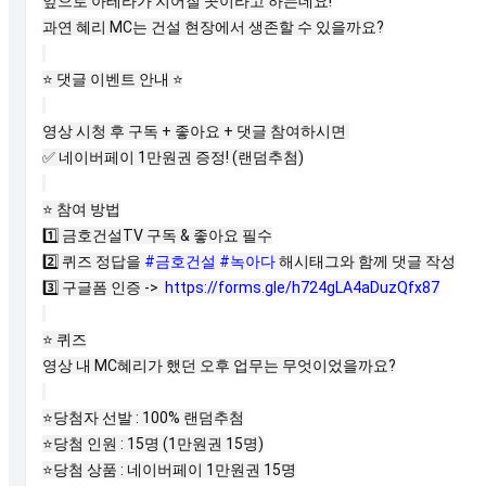
앞으로 아테라가 지어질 곳이라고 하는데요!

과연 혜리 MC는 건설 현장에서 생존할 수 있을까요?

⭐️
 댓글 이벤트 안내 
⭐️
✅
 네이버페이 1만원권 증정! (랜덤추첨)

⭐️
 참여 방법

1️⃣ 금호건설TV 구독 & 좋아요 필수

2️⃣ 퀴즈 정답을 
#금호건설
#녹아다
 해시태그와 함께 댓글 작성

3️⃣ 구글폼 인증 ->  
https://forms.gle/h724gLA4aDuzQfx87
⭐️
 퀴즈

영상 내 MC혜리가 했던 오후 업무는 무엇이었을까요?

⭐️당첨자 선발 : 100% 랜덤추첨

⭐️당첨 인원 : 15명 (1만원권 15명)

⭐️당첨 상품 : 네이버페이 1만원권 15명
