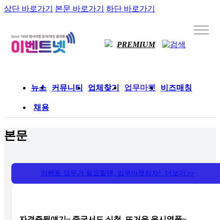
상단 바로가기
본문 바로가기
하단 바로가기
PREMIUM
뉴스
커뮤니티
업체찾기
업무마켓
비즈매칭
채용
본문
이벤트 업무가 필요할땐, 업무마켓하자! 더보기
>>
자격증뒷얘기~ 중국서도 신청..뜨거운 응시열풍~