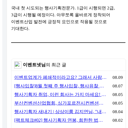
국내 첫 시도되는 행사기획전문가
. 1
급이 시행되면
2
급
,
3
급이 시행될 예정이다
.
아무쪼록 올바르게 정착되어
이벤트산업 발전에 긍정적 요인으로 작용될 것으로
기대한다
.
이벤트넷님
의 최근 글
이벤트업계가 폐쇄적이라고요? 그래서 사람이 안 옵니다
08.09
[행사입찰]8월 첫째 주 행사입찰, 행사유찰 결과
08.07
행사기획자 취업, 이런 회사는 가지 마세요! 신입이 꼭 알아야 할 5가지 기준[이벤트산업 팩트체크#3]
08.05
부산컨벤션산업협회, 싱가포르전시컨벤션협회(SACEOS)와 업무협약 체결… 아시아 마이스 협력 확대
08.05
행사기획자 새내기 | 상상이룸 김지연님, "내 맘대로, 내 뜻대로 행사를 만든다
08.04
[팩트체크#02] 행사기획자 연봉, 희한한 법칙~ '첨에는 비실, 3년만 지나면 튼실'
08.02