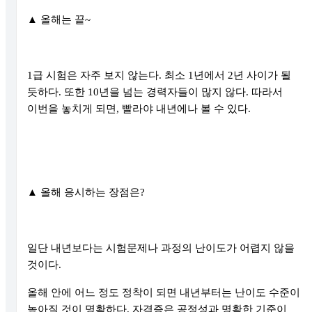
▲
올해는 끝
~
1
급 시험은 자주 보지 않는다
.
최소
1
년에서
2
년 사이가 될
듯하다
.
또한
10
년을 넘는 경력자들이 많지 않다
.
따라서
이번을 놓치게 되면
,
빨라야 내년에나 볼 수 있다
.
▲
올해 응시하는 장점은
?
일단 내년보다는 시험문제나 과정의 난이도가 어렵지 않을
것이다
.
올해 안에 어느 정도 정착이 되면 내년부터는 난이도 수준이
높아질 것이 명확하다
.
자격증은 공정성과 명확한 기준이