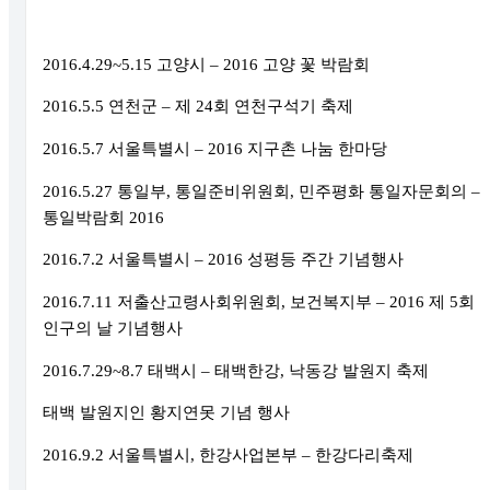
2016.4.29~5.15
고양시
–
2016
고양 꽃 박람회
2016.5.5
연천군
–
제
24
회 연천구석기 축제
2016.5.7
서울특별시
–
2016
지구촌 나눔 한마당
2016.5.27
통일부
,
통일준비위원회
,
민주평화 통일자문회의
–
통일박람회
2016
2016.7.2
서울특별시
–
2016
성평등 주간 기념행사
2016.7.11
저출산고령사회위원회
,
보건복지부
–
2016
제
5
회
인구의 날 기념행사
2016.7.29~8.7
태백시
–
태백한강
,
낙동강 발원지 축제
태백 발원지인 황지연못 기념 행사
2016.9.2
서울특별시
,
한강사업본부
–
한강다리축제