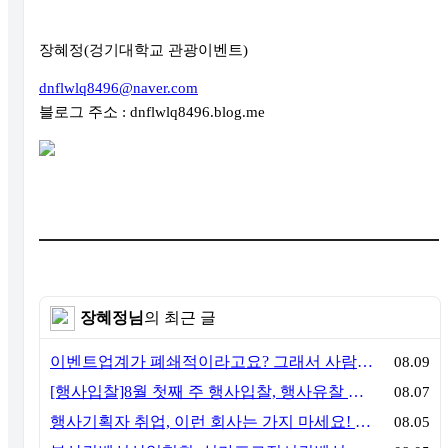
장혜정(겅기대학교 관광이벤트)
dnflwlq8496@naver.com
블로그 주소 : dnflwlq8496.blog.me
장혜정님
의 최근 글
이벤트업계가 폐쇄적이라고요? 그래서 사람이 안 옵니다
08.09
[행사입찰]8월 첫째 주 행사입찰, 행사유찰 결과
08.07
행사기획자 취업, 이런 회사는 가지 마세요! 신입이 꼭 알아야 할 5가지 기준[이벤트산업 팩트체크#3]
08.05