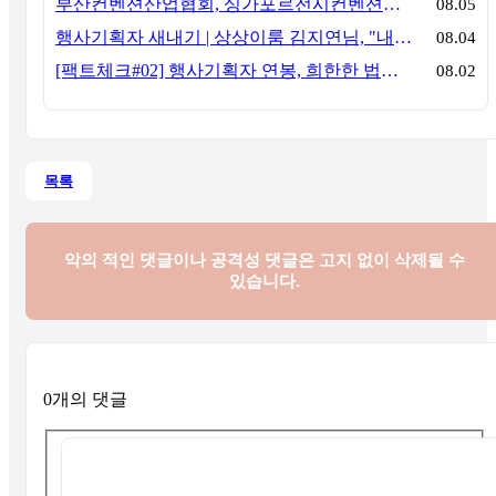
부산컨벤션산업협회, 싱가포르전시컨벤션협회(SACEOS)와 업무협약 체결… 아시아 마이스 협력 확대
08.05
행사기획자 새내기 | 상상이룸 김지연님, "내 맘대로, 내 뜻대로 행사를 만든다
08.04
[팩트체크#02] 행사기획자 연봉, 희한한 법칙~ '첨에는 비실, 3년만 지나면 튼실'
08.02
목록
악의 적인 댓글이나 공격성 댓글은
고지 없이 삭제될 수
있습니다.
0개의 댓글