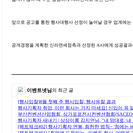
앞으로 공고를 통한 행사대행사 선정이 늘어날 경우 업계에는 
공개경쟁을 계획한 신라면세점측과 선정된
A
사에게 성공결과
이벤트넷님
의 최근 글
[행사입찰]8월 첫째 주 행사입찰, 행사유찰 결과
행사기획자 취업, 이런 회사는 가지 마세요! 신입이 꼭 
부산컨벤션산업협회, 싱가포르전시컨벤션협회(SACEOS
행사기획자 새내기 | 상상이룸 김지연님, "내 맘대로, 
[팩트체크#02] 행사기획자 연봉, 희한한 법칙~ '첨에는 
[팩트체크#01] "취업에 도움되는...이벤트 회사, 어떻게 