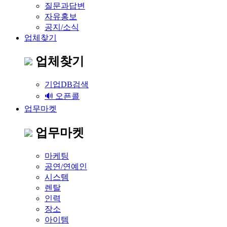
질문과답변
자유홍보
공지/소식
업체찾기
업체찾기
기업DB검색
🔊 오픈콜
업무마켓
업무마켓
마케팅
공연/연예인
시스템
렌탈
인력
장소
아이템