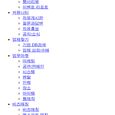
행사리뷰
이벤트 리포트
커뮤니티
자유게시판
질문과답변
자유홍보
공지/소식
업체찾기
기업 DB검색
업체 섭외/수배
업무마켓
마케팅
공연/연예인
시스템
렌탈
인력
장소
아이템
웹제작
비즈매칭
비즈매칭
엑스퍼트 매칭