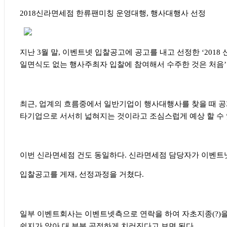
2018
신라면세점 한류팬미칭 운영대행
,
행사대행사 선정
지난
3
월 말
,
이벤트넷 입찰공고에 공고를 내고 선정한
‘2018
일면식도 없는 행사주최자 입찰에 참여해서 수주한 것은 처음
’
최근
,
업계의 흐름중에서 일반기업이 행사대행사를 찾을 때 공
타기업으로 서서히 넓혀지는 것이라고 조심스럽게 예상 할 수
이번 신라면세점 건도 동일하다
.
신라면세점 담당자가 이벤트
입찰공고를 게재
,
선정과정을 거쳤다
.
일부 이벤트회사는 이벤트넷측으로 연락을 하여 자초지종
(?)
쉽지가 않아 대 부분 공정하게 치러진다고 보면 된다
.