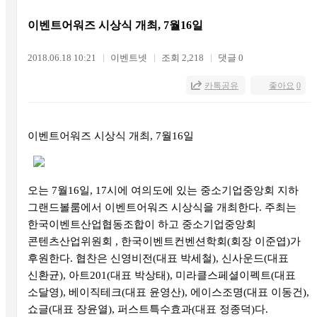
이벤트어워즈 시상식 개최, 7월16일
2018.06.18 10:21
이벤트넷
조회 2,218
댓글 0
카톡공유
좋아요
0
이벤트어워즈 시상식 개최
, 7
월
16
일
오는
7
월
16
일
, 17
시에 여의도에 있는 중소기업중앙회 지하
그랜드볼룸에서 이벤트어워즈 시상식을 개최한다
.
주최는
한국이벤트산업협동조합이 하고 중소기업중앙회
콘텐츠산업위원회
,
한국이벤트컨벤션학회
(
회장 이준엽
)
가
후원한다
.
협찬은 신영비전
(
대표 박세철
),
신사운드
(
대표
신환균
),
아트
201(
대표 박상태
),
미라클스페셜이펙트
(
대표
소달영
),
베이직테크
(
대표 윤영산
),
에이스조명
(
대표 이동건
),
쇼글
(
대표 장윤열
),
퍼스트특수효과
(
대표 정종덕
)
다
.