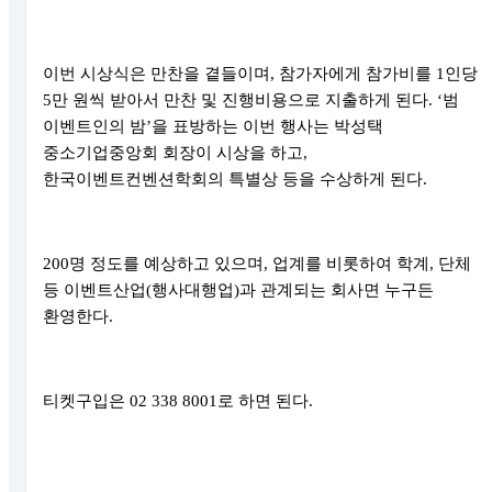
이번 시상식은 만찬을 곁들이며
,
참가자에게 참가비를
1
인당
5
만 원씩 받아서 만찬 및 진행비용으로 지출하게 된다
. ‘
범
이벤트인의 밤
’
을 표방하는 이번 행사는 박성택
중소기업중앙회 회장이 시상을 하고
,
한국이벤트컨벤션학회의 특별상 등을 수상하게 된다
.
200
명 정도를 예상하고 있으며
,
업계를 비롯하여 학계
,
단체
등 이벤트산업
(
행사대행업
)
과 관계되는 회사면 누구든
환영한다
.
티켓구입은
02 338 8001
로 하면 된다
.