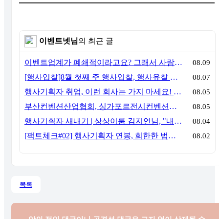
이벤트넷님
의 최근 글
이벤트업계가 폐쇄적이라고요? 그래서 사람이 안 옵니다
08.09
[행사입찰]8월 첫째 주 행사입찰, 행사유찰 결과
08.07
행사기획자 취업, 이런 회사는 가지 마세요! 신입이 꼭 알아야 할 5가지 기준[이벤트산업 팩트체크#3]
08.05
부산컨벤션산업협회, 싱가포르전시컨벤션협회(SACEOS)와 업무협약 체결… 아시아 마이스 협력 확대
08.05
행사기획자 새내기 | 상상이룸 김지연님, "내 맘대로, 내 뜻대로 행사를 만든다
08.04
[팩트체크#02] 행사기획자 연봉, 희한한 법칙~ '첨에는 비실, 3년만 지나면 튼실'
08.02
목록