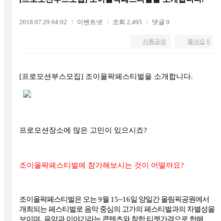
2018.07.29 04:02
이벤트넷
조회 2,495
댓글 0
카톡공유
좋아요
0
[프로모션부스모집] 조이올팍페스티벌을 소개합니다.
프로모션장소에 많은 고민이 있으시죠
?
조이올팍페스티벌에 참가해보시는 것이 어떨까요
?
조이올팍페스티벌은 오는
9
월
15~16
일 양일간 올림픽공원에서
개최되는 페스티벌로 음악 중심의 고가의 페스티벌과의 차별성을
보이며
,
음악과 이야기라는 콘텐츠와 착한 티켓가격으로 한해