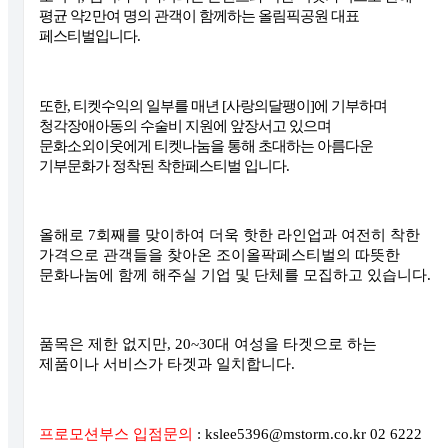
평균 약
2
만여 명의 관객이 함께하는 올림픽공원 대표
페스티벌입니다
.
또한
,
티켓수익의 일부를 매년
[
사랑의달팽이
]
에 기부하며
청각장애아동의 수술비 지원에 앞장서고 있으며
문화소외이웃에게 티켓나눔을 통해 초대하는 아름다운
기부문화가 정착된 착한페스티벌 입니다
.
올해로
7
회째를 맞이하여 더욱 핫한 라인업과 여전히 착한
가격으로 관객들을 찾아온 조이올팍페스티벌의 따뜻한
문화나눔에 함께 해주실 기업 및 단체를 모집하고 있습니다
.
품목은 제한 없지만
, 20~30
대 여성을 타겟으로 하는
제품이나 서비스가 타겟과 일치합니다
.
프로모션부스 입점문의
: kslee5396@mstorm.co.kr 02 6222