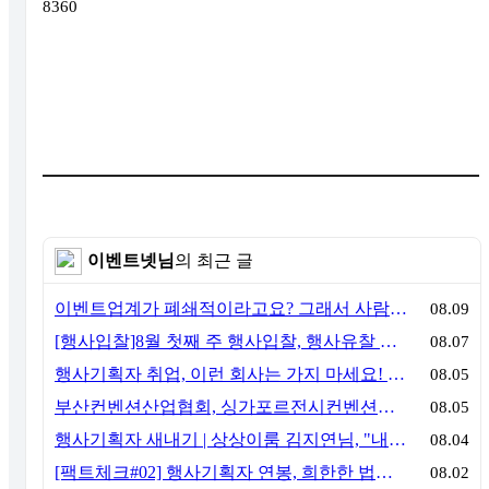
8360
이벤트넷님
의 최근 글
이벤트업계가 폐쇄적이라고요? 그래서 사람이 안 옵니다
08.09
[행사입찰]8월 첫째 주 행사입찰, 행사유찰 결과
08.07
행사기획자 취업, 이런 회사는 가지 마세요! 신입이 꼭 알아야 할 5가지 기준[이벤트산업 팩트체크#3]
08.05
부산컨벤션산업협회, 싱가포르전시컨벤션협회(SACEOS)와 업무협약 체결… 아시아 마이스 협력 확대
08.05
행사기획자 새내기 | 상상이룸 김지연님, "내 맘대로, 내 뜻대로 행사를 만든다
08.04
[팩트체크#02] 행사기획자 연봉, 희한한 법칙~ '첨에는 비실, 3년만 지나면 튼실'
08.02