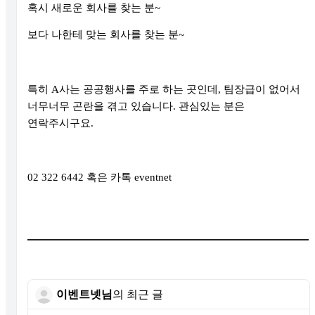
혹시 새로운 회사를 찾는 분
~
보다 나한테 맞는 회사를 찾는 분
~
특히
A
사는 공공행사를 주로 하는 곳인데
,
팀장급이 없어서
너무너무 곤란을 겪고 있습니다
.
관심있는 분은
연락주시구요
.
02 322 6442
혹은 카톡
eventnet
이벤트넷님
의 최근 글