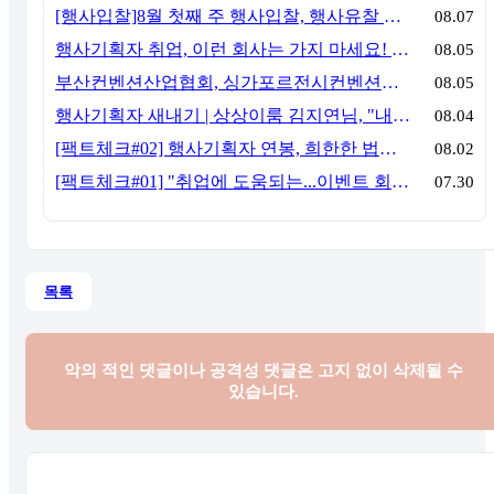
[행사입찰]8월 첫째 주 행사입찰, 행사유찰 결과
08.07
행사기획자 취업, 이런 회사는 가지 마세요! 신입이 꼭 알아야 할 5가지 기준[이벤트산업 팩트체크#3]
08.05
부산컨벤션산업협회, 싱가포르전시컨벤션협회(SACEOS)와 업무협약 체결… 아시아 마이스 협력 확대
08.05
행사기획자 새내기 | 상상이룸 김지연님, "내 맘대로, 내 뜻대로 행사를 만든다
08.04
[팩트체크#02] 행사기획자 연봉, 희한한 법칙~ '첨에는 비실, 3년만 지나면 튼실'
08.02
[팩트체크#01] "취업에 도움되는...이벤트 회사, 어떻게 구분할까?"… 1인당 매출 '3억 원'의 법칙
07.30
목록
악의 적인 댓글이나 공격성 댓글은
고지 없이 삭제될 수
있습니다.