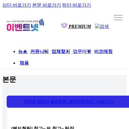
상단 바로가기
본문 바로가기
하단 바로가기
PREMIUM
뉴스
커뮤니티
업체찾기
업무마켓
비즈매칭
채용
본문
이벤트 업무가 필요할땐, 업무마켓하자! 더보기
>>
[헤드헌팅] 찾고~ 또 찾고~ 팀장