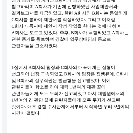
담당 팀장이 경쟁사인
B
회사의 담당 팀장에게 입찰에
참고하라며
A
회사가 기존에 진행하였던 사업제안서와
결과보고서를 제공하였고
,
한편
A
회사와
B
회사는 동일하게
C
회사를 통하여 제안서를 작성하였다
.
그리고 이처럼
C
회사가 동시에 제안서 작성 작업을 한다는 것에 대하여
A
회사는 모르고 있었다
.
추후
, B
회사가 낙찰되었고
A
회사는
관련 증거를 확보하여 경찰에 업무상배임죄 등으로
관련자들을 고소하였다
.
1
심에서
A
회사의 팀장과
C
회사의 대표에게는 실형이
선고되어 법정 구속되었고
B
회사의 팀장은 집행유예
, C
회사
및
B
회사의 실무직원은 벌금형을 선고받았다
.
이에
관련자들이 항소를 하여 대략
1
년여의 재판 끝에
관련자들에게 모두 무죄가 선고되었고 다시 대법원에서의
1
년여의 긴 판단 끝에 관련자들에게 모두 무죄가 선고된
것이다
.
애초 경찰 수사단계에서부터 시작하면 무려
5
년여의
시간이 걸렸다
.