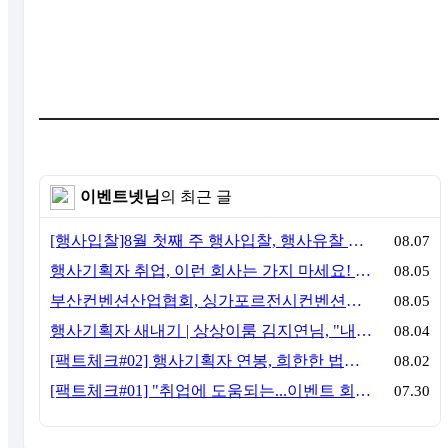
이벤트넷님
의 최근 글
[행사입찰]8월 첫째 주 행사입찰, 행사유찰 결과
08.07
행사기획자 취업, 이런 회사는 가지 마세요! 신입이 꼭 알아야 할 5가지 기준[이벤트산업 팩트체크#3]
08.05
부산컨벤션산업협회, 싱가포르전시컨벤션협회(SACEOS)와 업무협약 체결… 아시아 마이스 협력 확대
08.05
행사기획자 새내기 | 상상이룸 김지연님, "내 맘대로, 내 뜻대로 행사를 만든다
08.04
[팩트체크#02] 행사기획자 연봉, 희한한 법칙~ '첨에는 비실, 3년만 지나면 튼실'
08.02
[팩트체크#01] "취업에 도움되는...이벤트 회사, 어떻게 구분할까?"… 1인당 매출 '3억 원'의 법칙
07.30