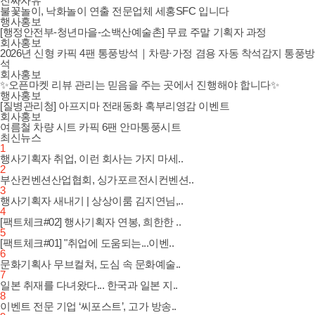
진짜자유
불꽃놀이, 낙화놀이 연출 전문업체 세홍SFC 입니다
행사홍보
[행정안전부-청년마을-소백산예술촌] 무료 주말 기획자 과정
회사홍보
2026년 신형 카픽 4팬 통풍방석｜차량·가정 겸용 자동 착석감지 통풍방
석
회사홍보
✨오픈마켓 리뷰 관리는 믿음을 주는 곳에서 진행해야 합니다✨
행사홍보
[질병관리청] 아프지마 전래동화 혹부리영감 이벤트
회사홍보
여름철 차량 시트 카픽 6팬 안마통풍시트
최신뉴스
1
행사기획자 취업, 이런 회사는 가지 마세..
2
부산컨벤션산업협회, 싱가포르전시컨벤션..
3
행사기획자 새내기 | 상상이룸 김지연님,..
4
[팩트체크#02] 행사기획자 연봉, 희한한 ..
5
[팩트체크#01] "취업에 도움되는...이벤..
6
문화기획사 무브컬쳐, 도심 속 문화예술..
7
일본 취재를 다녀왔다... 한국과 일본 지..
8
이벤트 전문 기업 ‘씨포스트’, 고가 방송..