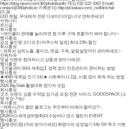
https://blog.naver.com/360photobooth/ TEL) 032-322-3367 Email)
contact@360photo.kr 카톡문의) http://pf.kakao.com/_rxdBin/chat
07-28
LED 렌탈, 무대제작 전문 다보미디어입니다! 연락주세요!
커뮤니티
최신글
회사홍보
✨에이블리 판매를 늘리려면 찜 이후 구매 흐름까지 봐야 합니다✨
행사홍보
감성 올인원 오디오 [디어쿠스틱 알토] 최대 23% 할인
회사홍보
✨유튜브 상위노출, 좋아요, 댓글, 구독, 알림설정까지 관리하세요✨
진짜자유
댓글 이벤트 참여하시고 상품권 받아가세요!
행사홍보
【건물관리 50대 재취업】경력 없이 안전관리자 준비하는 방법
행사홍보
★4060 재취업 인기 1위★ 사회복지사 2급, 시험 없이 취득 하는 방법
행사홍보
2026 Big Data 활용대회 참가자 모집
회사홍보
굿즈·브랜드 상품 수작업 임가공 포장 전문 서비스, GOODSPACK (소
량 포장 가능)
회사홍보
✨체류시간이 짧은 블로그는 무엇부터 바꿔야 할까요?✨
행사홍보
[2026여수세계섬박람회]여수섬바다 댄스 챌린지 EVENT
행사홍보
[질병관리청] (커피 받아가세요) 화영이의 성장일기 5화 OX 퀴즈 이벤
트