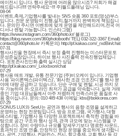
에이전시 입니다. 행사 운영에 어려움 많으시죠? 저희가 해결
해드립니다!!!! 연락주세요~!!! 주)월드플래닝 입니다.
08-04
이벤트,축제,기업행사를 빛내는 SNS 숏폼 360 포토(영상)부스
입니다. 전문 운영팀이 진행,설치,철거까지 완벽하게 책임집니
다. 문의만 주시면 이벤트에 맞게 운영을 제안해드리며,전국 어
디서나 렌탈 가능합니다. 인스타그램)
https://www.instagram.com/360photo.kr/ 블로그)
https://blog.naver.com/360photobooth/ TEL) 032-322-3367 Email)
contact@360photo.kr 카톡문의) http://pf.kakao.com/_rxdBin/chat
07-31
행사사진을 현장에서 즉시 보정 출력 진행하는 미스터문포토
문성준실장입니다. 하이브 행사 사진출력 전속진행업체입니
다. 포토존사진인화.출력 실시간 상담
http://pf.kakao.com/_Lxkxbxon/chat
07-29
행사용 매트 개발, 유통 전문기업 (주)비오케이 입니다. 기업행
사용 '파이론텍스(파이텍스)', '화사한 조경 인조잔디'를 행사 분
야에 대량 공급하고 있습니다. 단순 구매 및 렌탈, 시공 까지 모
두 가능하며 온-오프라인 최저가 공급을 약속합니다. 실제 거래
중인 기업 대표님들께서 아주 저렴하게 만족스러운 품질로 사
용 중이십니다. 문의: 010 4II9 43II 이메일: kbs@bokkorea.com
07-29
SONUS LUX와 SeeU는 공연과 행사의 음향·조명을 설계하고
운영하는 현장 전문팀입니다. 방송 프로그램, 국가행사, 대형
페스티벌, 기업행사 등 다양한 프로젝트에서 축적한 경험을 바
탕으로 공간 구조와 행사 성격, 관객 규모에 맞는 시스템을 구
성합니다. 장비 수량이나 규모를 앞세우기보다 명료한 사운드,
효과적인 조명 연출, 안정적인 현장 운영을 중요하게 생각합니
다. 공연, 기업행사, 컨퍼런스, 전시, 학교축제, 교회 행사 등 각