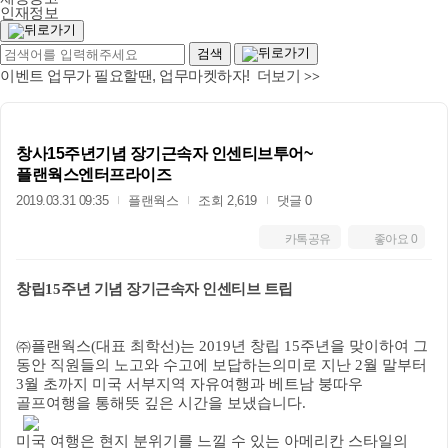
인재정보
이벤트 업무가 필요할땐, 업무마켓하자! 더보기
>>
창사15주년기념 장기근속자 인센티브투어~
플랜웍스엔터프라이즈
2019.03.31 09:35
플랜웍스
조회 2,619
댓글 0
카톡공유
좋아요
0
창립
15
주년 기념 장기근속자 인센티브 트립
㈜
플랜웍스
(
대표 최학선
)
는
2019
년 창립
15
주년을 맞이하여 그
동안 직원들의 노고와 수고에 보답하는의미로 지난
2
월 말부터
3
월 초까지 미국 서부지역 자유여행과 베트남 붕따우
골프여행을 통해뜻 깊은 시간을 보냈습니다
.
미국 여행은 현지 분위기를 느낄 수 있는 아메리칸 스타일의