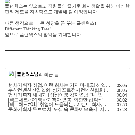
플랜웍스는 앞으로도 직원들의 즐거운 회사생활을 위해 이러한
편의 제도를 지속적으로 개발해 갈 예정입니다
.
다른 생각으로 더 큰 성장을 꿈 꾸는 플랜웍스
!
Different Thinking Tree!
앞으로 플랜웍스의 활약을 기대합니다
.
플랜웍스님
의 최근 글
행사기획자 취업, 이런 회사는 가지 마세요! 신입이 꼭 알아야 할 5가지 기준[이벤트산업 팩트체크#3]
08.05
부산컨벤션산업협회, 싱가포르전시컨벤션협회(SACEOS)와 업무협약 체결… 아시아 마이스 협력 확대
08.05
행사기획자 새내기 | 상상이룸 김지연님, "내 맘대로, 내 뜻대로 행사를 만든다
08.04
[팩트체크#02] 행사기획자 연봉, 희한한 법칙~ '첨에는 비실, 3년만 지나면 튼실'
08.02
[팩트체크#01] "취업에 도움되는...이벤트 회사, 어떻게 구분할까?"… 1인당 매출 '3억 원'의 법칙
07.30
문화기획사 무브컬쳐, 도심 속 문화예술축제 ‘서초 클래식 테마파크: 봄밤의 클래식’ 성공적 연출
07.28