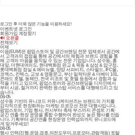
로그인 후 더욱 많은 기능을 이용하세요!
이벤트넷 로그인
회원가입
계정찾기
🔊 오픈콜
전체보기
어제
이음(EUM)은 팝업스토어 및 공간브랜딩 전문 업체로서 공간에
서 고객과의 접점을 통해 공간에서의 체험과 브랜드 경험을 통
해 고객의 마음을 움직일 수 있는 전문 기업입니다. 성수동, 홍
대앞, 더현대여의도, 현대백화점 판교 & 목동 & 삼성 & 압구정,
롯데백화점 잠실 & 에비뉴엘, 양양 서피비치, 스타필드, IFC몰,
코엑스, 킨텍스, 교보 & 영풍문고, 부산 밀락타운 & 더베이 101,
콘래드 호텔, 동해안, 전국 리조트 및 호텔 등등에서 경험과 실
적을 가지고 있으며, 팝업스토어와 공간브랜딩을 디자인에서
부터 시공, 철거까지 완벽한 원스탑 서비스를 대행해드리고 있
습니다.
08-05
성수동 기반의 유니코드 커뮤니케이션즈는 브랜드의 가치를
감각적으로 현장화하는 마케팅·프로모션 전문 대행사입니다.
팝업스토어, 기업 행사, 전시부터 축제 부스까지 콘셉트 기획·
공간 연출·현장 운영을 통합 수행하여 완성도 높은 행사를 만듭
니다. 기획부터 공간연출 현장운영 인력섭외까지 유니코드에
게 맞겨주세요!
08-05
행사 인력(진행.운영.경호.의전도우미.프로모터.관람객등) 토탈