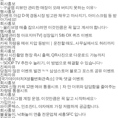
회사홍보
✨구글맵 리뷰만 관리한 매장이 오래 버티지 못하는 이유✨
행사홍보
[이벤트 마감 D-9] 경동시장 빙고판 채우고 마사지기, 아이스크림 등 받
아가세요!
회사홍보
✨올리브영 매출 잡으시려면 이것만큼은 꼭 알고 계셔야 합니다✨
행사홍보
[질병관리청 아프지마TV] 성장일기 5화 OX 퀴즈 이벤트
회사홍보
카픽 차량용 메쉬 지압 등받이｜운전할 때도, 사무실에서도 허리까지
편안하게
회사홍보
행사 사진촬영 현장 즉시 출력, QR사진으로 다운로드 가능까지
회사홍보
✨SOOP TV 추천수 늘리기, 이 방법으로 해결할 수 있습니다✨
진짜자유
당첨자 많은 이벤트 발견ㅋㅋ 삼성스토어 블로그 포스트 공유 이벤트
진짜자유
[국가데이터처X생활변화관측소] 구독·댓글 이벤트
회사홍보
2026 신형 카픽 12팬 메쉬 통풍시트｜차 안 더위와 답답함을 줄여주는
차량용 통풍시트
회사홍보
✨인스타그램 계정 운영, 이것만큼은 꼭 알고 시작하세요✨
가입인사
파이론텍스, 인조잔디, 야자매트 가장 저렴하게 공급합니다.
회사홍보
불꽃놀이, 낙화놀이 연출 전문업체 세홍SFC 입니다