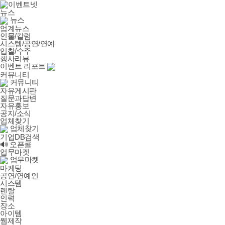
뉴스
뉴스
업계뉴스
인물/칼럼
시스템/공연/연예
입찰/수주
행사리뷰
이벤트 리포트
커뮤니티
커뮤니티
자유게시판
질문과답변
자유홍보
공지/소식
업체찾기
업체찾기
기업DB검색
🔊 오픈콜
업무마켓
업무마켓
마케팅
공연/연예인
시스템
렌탈
인력
장소
아이템
웹제작