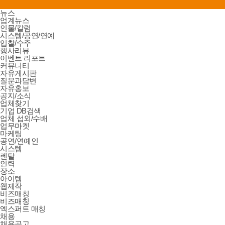
뉴스
업계뉴스
인물/칼럼
시스템/공연/연예
입찰/수주
행사리뷰
이벤트 리포트
커뮤니티
자유게시판
질문과답변
자유홍보
공지/소식
업체찾기
기업 DB검색
업체 섭외/수배
업무마켓
마케팅
공연/연예인
시스템
렌탈
인력
장소
아이템
웹제작
비즈매칭
비즈매칭
엑스퍼트 매칭
채용
채용공고