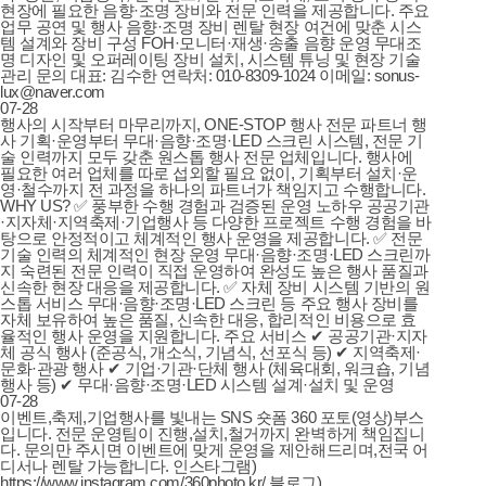
현장에 필요한 음향·조명 장비와 전문 인력을 제공합니다. 주요
업무 공연 및 행사 음향·조명 장비 렌탈 현장 여건에 맞춘 시스
템 설계와 장비 구성 FOH·모니터·재생·송출 음향 운영 무대조
명 디자인 및 오퍼레이팅 장비 설치, 시스템 튜닝 및 현장 기술
관리 문의 대표: 김수한 연락처: 010-8309-1024 이메일: sonus-
lux@naver.com
07-28
행사의 시작부터 마무리까지, ONE-STOP 행사 전문 파트너 행
사 기획·운영부터 무대·음향·조명·LED 스크린 시스템, 전문 기
술 인력까지 모두 갖춘 원스톱 행사 전문 업체입니다. 행사에
필요한 여러 업체를 따로 섭외할 필요 없이, 기획부터 설치·운
영·철수까지 전 과정을 하나의 파트너가 책임지고 수행합니다.
WHY US? ✅ 풍부한 수행 경험과 검증된 운영 노하우 공공기관
·지자체·지역축제·기업행사 등 다양한 프로젝트 수행 경험을 바
탕으로 안정적이고 체계적인 행사 운영을 제공합니다. ✅ 전문
기술 인력의 체계적인 현장 운영 무대·음향·조명·LED 스크린까
지 숙련된 전문 인력이 직접 운영하여 완성도 높은 행사 품질과
신속한 현장 대응을 제공합니다. ✅ 자체 장비 시스템 기반의 원
스톱 서비스 무대·음향·조명·LED 스크린 등 주요 행사 장비를
자체 보유하여 높은 품질, 신속한 대응, 합리적인 비용으로 효
율적인 행사 운영을 지원합니다. 주요 서비스 ✔ 공공기관·지자
체 공식 행사 (준공식, 개소식, 기념식, 선포식 등) ✔ 지역축제·
문화·관광 행사 ✔ 기업·기관·단체 행사 (체육대회, 워크숍, 기념
행사 등) ✔ 무대·음향·조명·LED 시스템 설계·설치 및 운영
07-28
이벤트,축제,기업행사를 빛내는 SNS 숏폼 360 포토(영상)부스
입니다. 전문 운영팀이 진행,설치,철거까지 완벽하게 책임집니
다. 문의만 주시면 이벤트에 맞게 운영을 제안해드리며,전국 어
디서나 렌탈 가능합니다. 인스타그램)
https://www.instagram.com/360photo.kr/ 블로그)