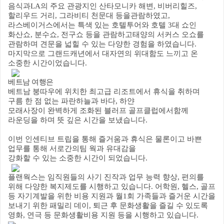
음식과
LA
의 주요 관광지인 산타모니카 해변
,
비버리힐즈
,
할리우드 거리
,
그라비티 천문대 등을관람하였고
,
라스베이거스에서는 특색 있는 호텔투어와 호텔
3
대 쇼인
화산쇼
,
분수쇼
,
전구쇼 등을 관람하고태양의 서커스 오쇼를
관람하며 견문을 넓힐 수 있는 다양한 경험을 하였습니다
.
마지막으로 그랜드캐년에서 대자연의 위대함도 느끼고 온
소중한 시간이었습니다
.
베트남 여행은
베트남 붕따우에 위치한 최고급 리조트에서 휴식을 취하며
구름 한 점 없는 파란하늘과 바다
,
하얀
모래사장이 완벽하게 조화된 블러프 골프클럽에서함께
라운딩을 하며 뜻 깊은 시간을 보냈습니다
.
이번 인센티브 트립을 통해 즐거움과 휴식은 물론이고 바쁜
업무를 통해 서로간의팀 웍과 유대감을
강화할 수 있는 소중한 시간이 되었습니다
.
플랜웍스는 임직원들의 사기 진작과 업무 능력 향상
,
편의를
위해 다양한 복지제도를 시행하고 있습니다
.
어학원
,
헬스
,
골프
등 자기계발을 위한 비용 지원과 월
1
회 가족들과 즐거운 시간을
보내기 위한 패밀리 데이
,
퇴근 후 문화생활을 즐길 수 있도록
영화
,
연극 등 문화생활비용 지원 등을 시행하고 있습니다
.