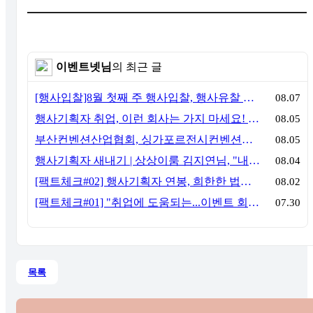
이벤트넷님
의 최근 글
[행사입찰]8월 첫째 주 행사입찰, 행사유찰 결과
08.07
행사기획자 취업, 이런 회사는 가지 마세요! 신입이 꼭 알아야 할 5가지 기준[이벤트산업 팩트체크#3]
08.05
부산컨벤션산업협회, 싱가포르전시컨벤션협회(SACEOS)와 업무협약 체결… 아시아 마이스 협력 확대
08.05
행사기획자 새내기 | 상상이룸 김지연님, "내 맘대로, 내 뜻대로 행사를 만든다
08.04
[팩트체크#02] 행사기획자 연봉, 희한한 법칙~ '첨에는 비실, 3년만 지나면 튼실'
08.02
[팩트체크#01] "취업에 도움되는...이벤트 회사, 어떻게 구분할까?"… 1인당 매출 '3억 원'의 법칙
07.30
목록