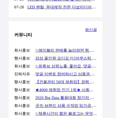
07-28
LED 렌탈, 무대제작 전문 다보미디어입니다! 연락주세요!
최신글
커뮤니티
회사홍보
✨에이블리 판매를 늘리려면 찜 이후 구매 흐름까지 봐야 합니다✨
행사홍보
감성 올인원 오디오 [디어쿠스틱 알토] 최대 23% 할인
회사홍보
✨유튜브 상위노출, 좋아요, 댓글, 구독, 알림설정까지 관리하세요✨
진짜자유
댓글 이벤트 참여하시고 상품권 받아가세요!
행사홍보
【건물관리 50대 재취업】경력 없이 안전관리자 준비하는 방법
행사홍보
★4060 재취업 인기 1위★ 사회복지사 2급, 시험 없이 취득 하는 방법
행사홍보
2026 Big Data 활용대회 참가자 모집
회사홍보
굿즈·브랜드 상품 수작업 임가공 포장 전문 서비스, GOODSPACK (소량 포장 가능)
회사홍보
✨체류시간이 짧은 블로그는 무엇부터 바꿔야 할까요?✨