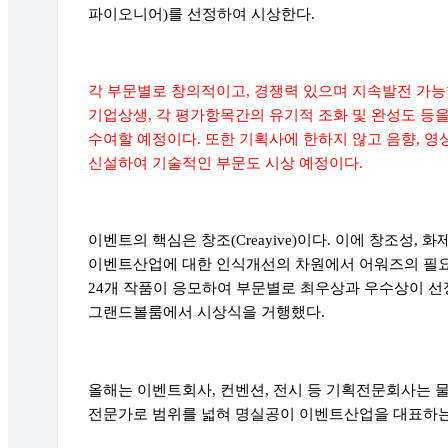
파이오니어
)
를 선정하여 시상한다
.
각 부문별로 창의적이고
,
경쟁력 있으며 지속발전 가능
기업상생
,
각 평가항목간의 유기적 조화 및 완성도 등
수여할 예정이다
.
또한 기획사에 한하지 않고 음향
,
영
신설하여 기술적인 부문도 시상 예정이다
.
이벤트의 핵심은 창조
(Creayive)
이다
.
이에 창조성
,
화
이벤트산업에 대한 인식개선의 차원에서 어워즈의 필
24
개 작품이 응모하여 부문별로 최우상과 우수상이 
그랜드볼룸에서 시상식을 거행했다
.
올해는 이벤트회사
,
컨벤션
,
전시 등 기획전문회사는 
전문가로 범위를 넓혀 명실공이 이벤트산업을 대표하