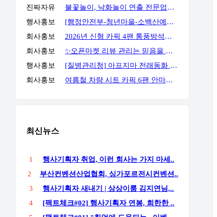
진짜자유
불꽃놀이, 낙화놀이 연출 전문업체 세홍SFC 입니다
행사홍보
[행정안전부-청년마을-소백산예술촌] 무료 주말 기획자 과정
회사홍보
2026년 신형 카픽 4팬 통풍방석｜차량·가정 겸용 자동 착석감지 통풍방석
회사홍보
✨오픈마켓 리뷰 관리는 믿음을 주는 곳에서 진행해야 합니다✨
행사홍보
[질병관리청] 아프지마 전래동화 혹부리영감 이벤트
회사홍보
여름철 차량 시트 카픽 6팬 안마통풍시트
최신뉴스
1
행사기획자 취업, 이런 회사는 가지 마세..
2
부산컨벤션산업협회, 싱가포르전시컨벤션..
3
행사기획자 새내기 | 상상이룸 김지연님,..
4
[팩트체크#02] 행사기획자 연봉, 희한한 ..