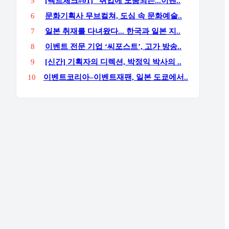
5
[팩트체크#01] "취업에 도움되는...이벤..
6
문화기획사 무브컬쳐, 도심 속 문화예술..
7
일본 취재를 다녀왔다... 한국과 일본 지..
8
이벤트 전문 기업 ‘씨포스트’, 고가 방송..
9
[신간] 기획자의 디렉션, 박정익 박사의 ..
10
이벤트코리아–이벤트재팬, 일본 도쿄에서..