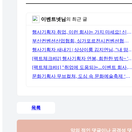
이벤트넷님
의 최근 글
행사기획자 취업, 이런 회사는 가지 마세요! 신입이 꼭 알아야 할 5가지 기준[이벤트산업 팩트체크#3]
부산컨벤션산업협회, 싱가포르전시컨벤션협회(SACEOS)와 업무협약 체결… 아시아 마이스 협력 확대
행사기획자 새내기 | 상상이룸 김지연님, "내 맘대로, 내 뜻대
[팩트체크#02] 행사기획자 연봉, 희한한 법칙~ '첨에는 비실, 3년
[팩트체크#01] "취업에 도움되는...이벤트 회사, 어떻게 구분할까?"… 1인당 매출 '3
문화기획사 무브컬쳐, 도심 속 문화예술축제 ‘서초 클래식 테마파크: 봄밤의 클래식’ 성공적 연출
목록
악의 적인 댓글이나 공격성 