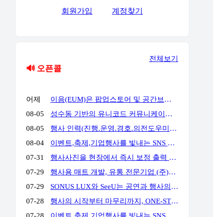
회원가입
계정찾기
전체보기
🔊 오픈콜
어제
이음(EUM)은 팝업스토어 및 공간브랜딩 전문 업체로서 공간에서 고객과의 접점을 통해 공간에서의 체험과 브랜드 경험을 통해 고객의 마음을 움직일 수 있는 전문 기업입니다. 성수동, 홍대앞, 더현대여의도, 현대백화점 판교 & 목동 & 삼성 & 압구정, 롯데백화점 잠실 & 에비뉴엘, 양양 서피비치, 스타필드, IFC몰, 코엑스, 킨텍스, 교보 & 영풍문고, 부산 밀락타운 & 더베이 101, 콘래드 호텔, 동해안, 전국 리조트 및 호텔 등등에서 경험과 실적을 가지고 있으며, 팝업스토어와 공간브랜딩을 디자인에서부터 시공, 철거까지 완벽한 원스탑 서비스를 대행해드리고 있습니다.
08-05
성수동 기반의 유니코드 커뮤니케이션즈는 브랜드의 가치를 감각적으로 현장화하는 마케팅·프로모션 전문 대행사입니다. 팝업스토어, 기업 행사, 전시부터 축제 부스까지 콘셉트 기획·공간 연출·현장 운영을 통합 수행하여 완성도 높은 행사를 만듭니다. 기획부터 공간연출 현장운영 인력섭외까지 유니코드에게 맞겨주세요!
08-05
행사 인력(진행.운영.경호.의전도우미.프로모터.관람객등) 토탈 에이전시 입니다. 행사 운영에 어려움 많으시죠? 저희가 해결 해드립니다!!!! 연락주세요~!!! 주)월드플래닝 입니다.
08-04
이벤트,축제,기업행사를 빛내는 SNS 숏폼 360 포토(영상)부스입니다. 전문 운영팀이 진행,설치,철거까지 완벽하게 책임집니다. 문의만 주시면 이벤트에 맞게 운영을 제안해드리며,전국 어디서나 렌탈 가능합니다. 인스타그램) https://www.instagram.com/360photo.kr/ 블로그) https://blog.naver.com/360photobooth/ TEL) 032-322-3367 Email) contact@360photo.kr 카톡문의) http://pf.kakao.com/_rxdBin/chat
07-31
행사사진을 현장에서 즉시 보정 출력 진행하는 미스터문포토 문성준실장입니다. 하이브 행사 사진출력 전속진행업체입니다. 포토존사진인화.출력 실시간 상담 http://pf.kakao.com/_Lxkxbxon/chat
07-29
행사용 매트 개발, 유통 전문기업 (주)비오케이 입니다. 기업행사용 '파이론텍스(파이텍스)', '화사한 조경 인조잔디'를 행사 분야에 대량 공급하고 있습니다. 단순 구매 및 렌탈, 시공 까지 모두 가능하며 온-오프라인 최저가 공급을 약속합니다. 실제 거래 중인 기업 대표님들께서 아주 저렴하게 만족스러운 품질로 사용 중이십니다. 문의: 010 4II9 43II 이메일: kbs@bokkorea.com
07-29
SONUS LUX와 SeeU는 공연과 행사의 음향·조명을 설계하고 운영하는 현장 전문팀입니다. 방송 프로그램, 국가행사, 대형 페스티벌, 기업행사 등 다양한 프로젝트에서 축적한 경험을 바탕으로 공간 구조와 행사 성격, 관객 규모에 맞는 시스템을 구성합니다. 장비 수량이나 규모를 앞세우기보다 명료한 사운드, 효과적인 조명 연출, 안정적인 현장 운영을 중요하게 생각합니다. 공연, 기업행사, 컨퍼런스, 전시, 학교축제, 교회 행사 등 각 현장에 필요한 음향·조명 장비와 전문 인력을 제공합니다. 주요 업무 공연 및 행사 음향·조명 장비 렌탈 현장 여건에 맞춘 시스템 설계와 장비 구성 FOH·모니터·재생·송출 음향 운영 무대조명 디자인 및 오퍼레이팅 장비 설치, 시스템 튜닝 및 현장 기술 관리 문의 대표: 김수한 연락처: 010-8309-1024 이메일: sonus-lux@naver.com
07-28
행사의 시작부터 마무리까지, ONE-STOP 행사 전문 파트너 행사 기획·운영부터 무대·음향·조명·LED 스크린 시스템, 전문 기술 인력까지 모두 갖춘 원스톱 행사 전문 업체입니다. 행사에 필요한 여러 업체를 따로 섭외할 필요 없이, 기획부터 설치·운영·철수까지 전 과정을 하나의 파트너가 책임지고 수행합니다. WHY US? ✅ 풍부한 수행 경험과 검증된 운영 노하우 공공기관·지자체·지역축제·기업행사 등 다양한 프로젝트 수행 경험을 바탕으로 안정적이고 체계적인 행사 운영을 제공합니다. ✅ 전문 기술 인력의 체계적인 현장 운영 무대·음향·조명·LED 스크린까지 숙련된 전문 인력이 직접 운영하여 완성도 높은 행사 품질과 신속한 현장 대응을 제공합니다. ✅ 자체 장비 시스템 기반의 원스톱 서비스 무대·음향·조명·LED 스크린 등 주요 행사 장비를 자체 보유하여 높은 품질, 신속한 대응, 합리적인 비용으로 효율적인 행사 운영을 지원합니다. 주요 서비스 ✔ 공공기관·지자체 공식 행사 (준공식, 개소식, 기념식, 선포식 등) ✔ 지역축제·문화·관광 행사 ✔ 기업·기관·단체 행사 (체육대회, 워크숍, 기념행사 등) ✔ 무대·음향·조명·LED 시스템 설계·설치 및 운영
07-28
이벤트,축제,기업행사를 빛내는 SNS 숏폼 360 포토(영상)부스입니다. 전문 운영팀이 진행,설치,철거까지 완벽하게 책임집니다. 문의만 주시면 이벤트에 맞게 운영을 제안해드리며,전국 어디서나 렌탈 가능합니다. 인스타그램) https://www.instagram.com/360photo.kr/ 블로그) https://blog.naver.com/360photobooth/ TEL) 032-322-3367 Email) contact@360photo.kr 카톡문의) http://pf.kakao.com/_rxdBin/chat