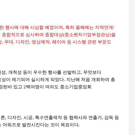
한 행사에 대해 시상할 예정이며
,
특히 올해에는 지역연계
/
을 종합적으로 심사하여 종합대상
(
중소벤처기업부장관상
)
을
상
,
무대
,
디자인
,
영상제작
,
레이어 등 시스템 관련 부문도
제성
,
개척성 등이 우수한 행사를 선발하고
,
무엇보다
요성이 제기되어 실시하게 되었다
.
지난해 처음 개최하여 총
선정된바 있고
2
백여명이 여의도 중소기업중앙회
물론
,
디자인
,
시공
,
특수연출제작 등 협력사와 연출가
,
감독 등
는 어워즈로 발전시킨다는 것이 목표이다
.