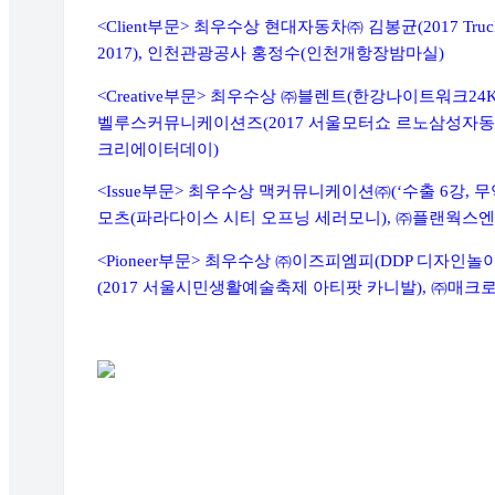
<Client
부문
>
최우수상 현대자동차
㈜
김봉균
(2017 Truc
2017),
인천관광공사 홍정수
(
인천개항장밤마실
)
<Creative
부문
>
최우수상
㈜
블렌트
(
한강나이트워크
24
벨루스커뮤니케이션즈
(2017
서울모터쇼 르노삼성자동
크리에이터데이
)
<Issue
부문
>
최우수상 맥커뮤니케이션
㈜
(‘
수출
6
강
,
무
모츠
(
파라다이스 시티 오프닝 세러모니
),
㈜
플랜웍스엔
<Pioneer
부문
>
최우수상
㈜
이즈피엠피
(DDP
디자인놀이
(2017
서울시민생활예술축제 아티팟 카니발
),
㈜
매크