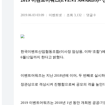
2019 이벤트어워즈(EVENT AWARDS)~ 
2019.06.03 03:09
이벤트넷
조회 3,132
댓글 0
한국이벤트산업협동조합
(
이사장 엄상용
,
이하
‘
조합
’)
6
월
12
일까지 한다고 밝혔다
.
이벤트어워즈는 지난
2018
년에 이어
,
두 번째로 실시
장관상으로 격상시켜 진행함으로써 공모의 격을 높인
2019
이벤트어워즈는
2018
년
1
년 동안 개최된 공공
/
기