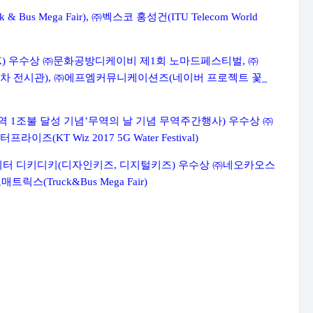
k & Bus Mega Fair),
㈜
벡스코 홍성건
(ITU Telecom World
K)
우수상
㈜
문화공방디케이비 제
1
회 노마드페스티벌
,
㈜
차 전시관
),
㈜
에프엠커뮤니케이션즈
(
네이버 프로젝트 꽃
_
역
1
조불 달성 기념
’
무역의 날 기념 무역주간행사
)
우수상
㈜
터프라이즈
(KT Wiz 2017 5G Water Festival)
터 디키디키
(
디자인키즈
,
디지털키즈
)
우수상
㈜
네오카오스
로매트릭스
(Truck&Bus Mega Fair)