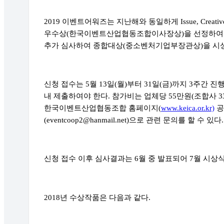
2019
이벤트어워즈는 지난해와 동일하게
Issue, Creativ
우수상
(
한국이벤트산업협동조합이사장상
)
을 선정하여
추가 심사하여 종합대상
(
중소벤처기업부장관상
)
을 시
신청 접수는
5
월
13
일
(
월
)
부터
31
일
(
금
)
까지
3
주간 진
내 제출하여야 한다
.
참가비는 업체당
55
만원
(
조합사
3
한국이벤트산업협동조합 홈페이지
(
www.keica.or.kr)
공
(eventcoop2@hanmail.net)
으로 관련 문의를 할 수 있다
.
신청 접수 이후 심사결과는
6
월 중 발표되어
7
월 시상
2018
년 수상작품은 다음과 같다
.