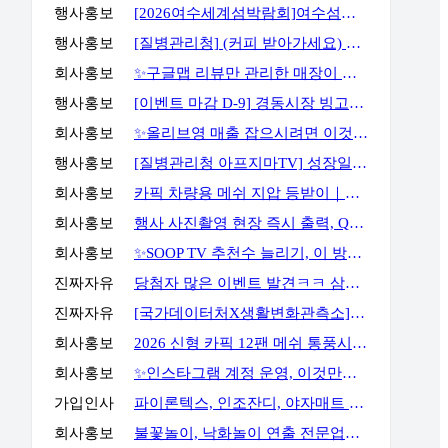
행사홍보
[2026여수세계섬박람회]여수섬바다 댄스 챌린지 EVENT
행사홍보
[질병관리청] (커피 받아가세요) 화영이의 성장일기 5화 OX 퀴즈 이벤트
회사홍보
✨구글맵 리뷰만 관리한 매장이 오래 버티지 못하는 이유✨
행사홍보
[이벤트 마감 D-9] 경동시장 빙고판 채우고 마사지기, 아이스크림 등 받아가세요!
회사홍보
✨올리브영 매출 잡으시려면 이것만큼은 꼭 알고 계셔야 합니다✨
행사홍보
[질병관리청 아프지마TV] 성장일기 5화 OX 퀴즈 이벤트
회사홍보
카픽 차량용 메쉬 지압 등받이｜운전할 때도, 사무실에서도 허리까지 편안하게
회사홍보
행사 사진촬영 현장 즉시 출력, QR사진으로 다운로드 가능까지
회사홍보
✨SOOP TV 추천수 늘리기, 이 방법으로 해결할 수 있습니다✨
진짜자유
당첨자 많은 이벤트 발견ㅋㅋ 삼성스토어 블로그 포스트 공유 이벤트
진짜자유
[국가데이터처X생활변화관측소] 구독·댓글 이벤트
회사홍보
2026 신형 카픽 12팬 메쉬 통풍시트｜차 안 더위와 답답함을 줄여주는 차량용 통풍시트
회사홍보
✨인스타그램 계정 운영, 이것만큼은 꼭 알고 시작하세요✨
가입인사
파이론텍스, 인조잔디, 야자매트 가장 저렴하게 공급합니다.
회사홍보
불꽃놀이, 낙화놀이 연출 전문업체 세홍SFC 입니다