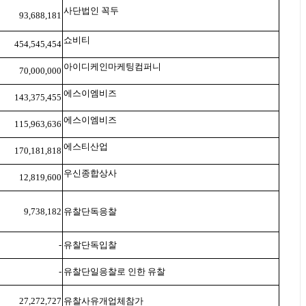
사단법인 꼭두
93,688,181
쇼비티
454,545,454
아이디케인마케팅컴퍼니
70,000,000
에스이엠비즈
143,375,455
에스이엠비즈
115,963,636
에스티산업
170,181,818
우신종합상사
12,819,600
9,738,182
유찰단독응찰
-
유찰단독입찰
-
유찰단일응찰로 인한 유찰
27,272,727
유찰사유개업체참가