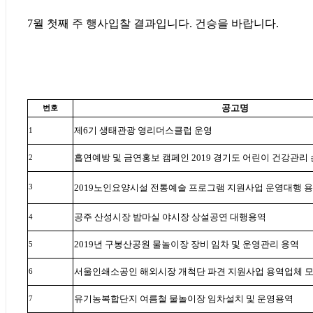
7월 첫째 주 행사입찰 결과입니다. 건승을 바랍니다.
공고명
번호
제
6
기 생태관광 영리더스클럽 운영
1
흡연예방 및 금연홍보 캠페인
2019
경기도 어린이 건강관리 
2
2019
노인요양시설 전통예술 프로그램 지원사업 운영대행 
3
공주 산성시장 밤마실 야시장 상설공연 대행용역
4
2019
년 구봉산공원 물놀이장 장비 임차 및 운영관리 용역
5
서울인쇄소공인 해외시장 개척단 파견 지원사업 용역업체 모
6
유기농복합단지 여름철 물놀이장 임차설치 및 운영용역
7