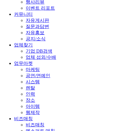
행사리뷰
이벤트 리포트
커뮤니티
자유게시판
질문과답변
자유홍보
공지/소식
업체찾기
기업 DB검색
업체 섭외/수배
업무마켓
마케팅
공연/연예인
시스템
렌탈
인력
장소
아이템
웹제작
비즈매칭
비즈매칭
엑스퍼트 매칭