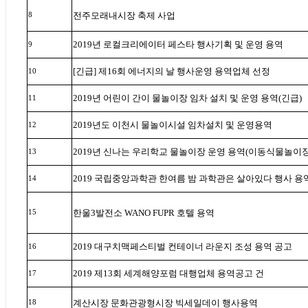
전주모래내시장 축제 사업
8
2019
년 로컬크리에이터 페스타 행사기획 및 운영 용역
9
[
긴급
]
제
16
회 에너지의 날 행사운영 용역업체 선정
10
2019
년 어린이 간이 물놀이장 임차 설치 및 운영 용역
(
긴급
)
11
2019
년도 이천시 물놀이시설 임차설치 및 운영용역
12
2019
년 신나는 우리학교 물놀이장 운영 용역
(
이동식물놀이
13
2019
국립중앙과학관 한여름 밤 과학관은 살아있다 행사 용
14
한울
3
발전소
WANO FUPR
호텔 용역
15
2019
대구치맥페스티벌 컨테이너 라운지 조성 용역 공고
16
2019
제
13
회 세계해양포럼 대행업체 용역공고 건
17
계산시장 문화관광형시장 빅세일데이 행사용역
18