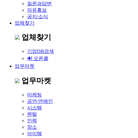
질문과답변
자유홍보
공지/소식
업체찾기
업체찾기
기업DB검색
🔊 오픈콜
업무마켓
업무마켓
마케팅
공연/연예인
시스템
렌탈
인력
장소
아이템