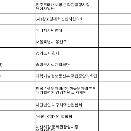
전주모래내시장 문화관광형시장
육성사업단
(
사
)
창조경제혁신센터협의회
에너지시민연대
서울특별시 용산구
경기도 이천시
장
)
중랑구시설관리공단
역
과학기술정보통신부 국립중앙과학관
한국수력원자력
(
주
)
한울원자력본부
대외협력처 경영지원실 자재팀
사단법인 대구치맥산업협회
(
사
)
한국해양산업협회
계산시장 문화관광형시장
육성사업단