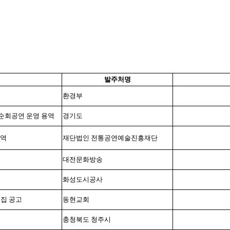
발주처명
환경부
순회공연 운영 용역
경기도
용역
재단법인 전통공연예술진흥재단
대전문화방송
화성도시공사
집 공고
동현교회
충청북도 청주시