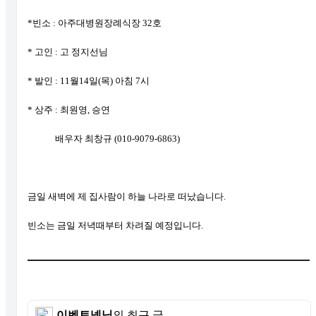
*빈소 : 아주대병원장례식장 32호
* 고인 : 고 정지선님
* 발인 : 11월14일(목) 아침 7시
* 상주 : 최원영, 승연
배우자 최창규 (010-9079-6863)
금일 새벽에 제 집사람이 하늘 나라로 떠났습니다.
빈소는 금일 저녁때부터 차려질 예정입니다.
이벤트넷님
의 최근 글