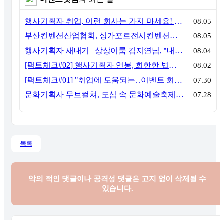
행사기획자 취업, 이런 회사는 가지 마세요! 신입이 꼭 알아야 할 5가지 기준[이벤트산업 팩트체크#3]
08.05
부산컨벤션산업협회, 싱가포르전시컨벤션협회(SACEOS)와 업무협약 체결… 아시아 마이스 협력 확대
08.05
행사기획자 새내기 | 상상이룸 김지연님, "내 맘대로, 내 뜻대로 행사를 만든다
08.04
[팩트체크#02] 행사기획자 연봉, 희한한 법칙~ '첨에는 비실, 3년만 지나면 튼실'
08.02
[팩트체크#01] "취업에 도움되는...이벤트 회사, 어떻게 구분할까?"… 1인당 매출 '3억 원'의 법칙
07.30
문화기획사 무브컬쳐, 도심 속 문화예술축제 ‘서초 클래식 테마파크: 봄밤의 클래식’ 성공적 연출
07.28
목록
악의 적인 댓글이나 공격성 댓글은
고지 없이 삭제될 수
있습니다.