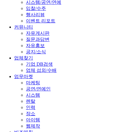
시스템/공연/연예
입찰/수주
행사리뷰
이벤트 리포트
커뮤니티
자유게시판
질문과답변
자유홍보
공지/소식
업체찾기
기업 DB검색
업체 섭외/수배
업무마켓
마케팅
공연/연예인
시스템
렌탈
인력
장소
아이템
웹제작