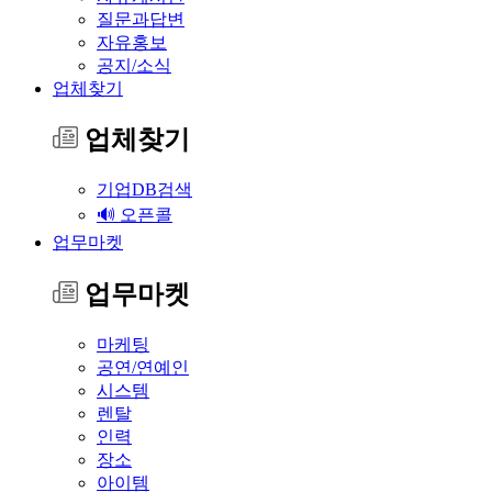
질문과답변
자유홍보
공지/소식
업체찾기
업체찾기
기업DB검색
🔊 오픈콜
업무마켓
업무마켓
마케팅
공연/연예인
시스템
렌탈
인력
장소
아이템