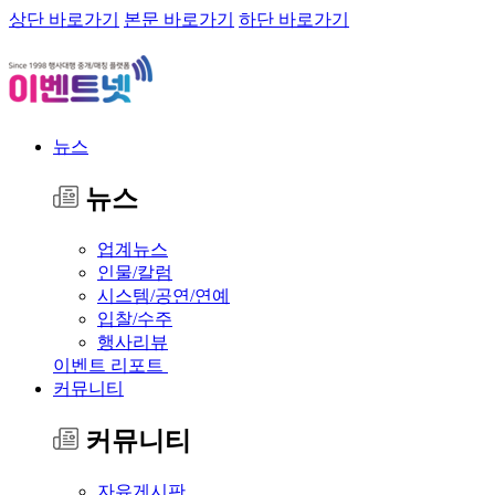
상단 바로가기
본문 바로가기
하단 바로가기
뉴스
뉴스
업계뉴스
인물/칼럼
시스템/공연/연예
입찰/수주
행사리뷰
이벤트 리포트
커뮤니티
커뮤니티
자유게시판