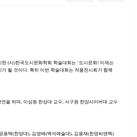
이한
(
사
)
한국도시문화학회 학술대회는
‘
도시문화
!
이제는
리가 될 것이다
.
특히 이번 학술대회는 작품전시회가 함께
강연을 하며
,
이상원 한성대 교수
,
서구원 한양사이버대 교수
 공용택
(
한양대
),
김영배
(
백석예술대
),
김용재
(
한영씨앤텍
)