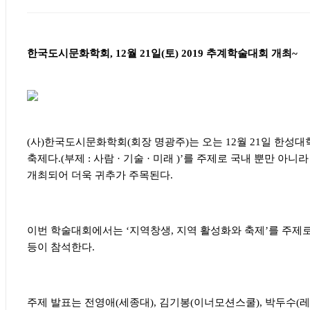
한국도시문화학회, 12월 21일(토) 2019 추계학술대회 개최~
(
사
)
한국도시문화학회
(
회장 명광주
)
는 오는
12
월
21
일 한성대
축제다
.(
부제
:
사람
·
기술
·
미래
)’
를 주제로 국내 뿐만 아니
개최되어 더욱 귀추가 주목된다
.
이번 학술대회에서는
‘
지역창생
,
지역 활성화와 축제
’
를 주제
등이 참석한다
.
주제 발표는 전영애
(
세종대
),
김기봉
(
이너모션스쿨
),
박두수
(
레