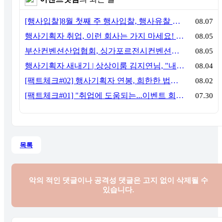
[행사입찰]8월 첫째 주 행사입찰, 행사유찰 결과
08.07
행사기획자 취업, 이런 회사는 가지 마세요! 신입이 꼭 알아야 할 5가지 기준[이벤트산업 팩트체크#3]
08.05
부산컨벤션산업협회, 싱가포르전시컨벤션협회(SACEOS)와 업무협약 체결… 아시아 마이스 협력 확대
08.05
행사기획자 새내기 | 상상이룸 김지연님, "내 맘대로, 내 뜻대로 행사를 만든다
08.04
[팩트체크#02] 행사기획자 연봉, 희한한 법칙~ '첨에는 비실, 3년만 지나면 튼실'
08.02
[팩트체크#01] "취업에 도움되는...이벤트 회사, 어떻게 구분할까?"… 1인당 매출 '3억 원'의 법칙
07.30
목록
악의 적인 댓글이나 공격성 댓글은
고지 없이 삭제될 수
있습니다.