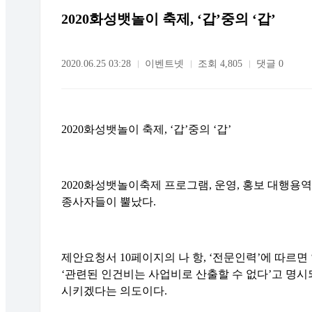
2020화성뱃놀이 축제, ‘갑’중의 ‘갑’
2020.06.25 03:28
이벤트넷
조회 4,805
댓글 0
2020
화성뱃놀이 축제
, ‘
갑
’
중의
‘
갑
’
2020
화성뱃놀이축제 프로그램
,
운영
,
홍보 대행용역
종사자들이 뿔났다
.
제안요청서
10
페이지의 나 항
, ‘
전문인력
’
에 따르면
‘
관련된 인건비는 사업비로 산출할 수 없다
’
고 명시
시키겠다는 의도이다
.