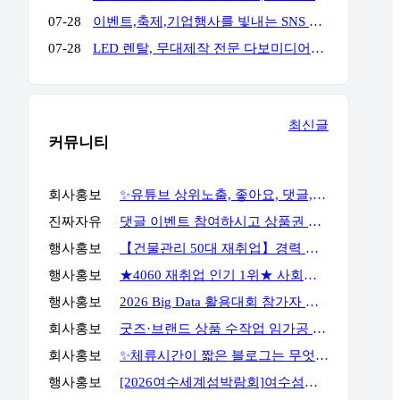
07-28
이벤트,축제,기업행사를 빛내는 SNS 숏폼 360 포토(영상)부스입니다. 전문 운영팀이 진행,설치,철거까지 완벽하게 책임집니다. 문의만 주시면 이벤트에 맞게 운영을 제안해드리며,전국 어디서나 렌탈 가능합니다. 인스타그램) https://www.instagram.com/360photo.kr/ 블로그) https://blog.naver.com/360photobooth/ TEL) 032-322-3367 Email) contact@360photo.kr 카톡문의) http://pf.kakao.com/_rxdBin/chat
07-28
LED 렌탈, 무대제작 전문 다보미디어입니다! 연락주세요!
최신글
커뮤니티
회사홍보
✨유튜브 상위노출, 좋아요, 댓글, 구독, 알림설정까지 관리하세요✨
진짜자유
댓글 이벤트 참여하시고 상품권 받아가세요!
행사홍보
【건물관리 50대 재취업】경력 없이 안전관리자 준비하는 방법
행사홍보
★4060 재취업 인기 1위★ 사회복지사 2급, 시험 없이 취득 하는 방법
행사홍보
2026 Big Data 활용대회 참가자 모집
회사홍보
굿즈·브랜드 상품 수작업 임가공 포장 전문 서비스, GOODSPACK (소량 포장 가능)
회사홍보
✨체류시간이 짧은 블로그는 무엇부터 바꿔야 할까요?✨
행사홍보
[2026여수세계섬박람회]여수섬바다 댄스 챌린지 EVENT