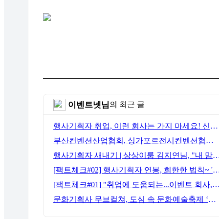
이벤트넷님
의 최근 글
행사기획자 취업, 이런 회사는 가지 마세요! 신입이 꼭 알아야 할 5가지 기준[이벤트산업 팩트체크#3]
부산컨벤션산업협회, 싱가포르전시컨벤션협회(SACEOS)와 업무협약 체결… 아시아 마이스 협력 확대
행사기획자 새내기 | 상상이룸 김지연님, "내 맘대로, 내 뜻대
[팩트체크#02] 행사기획자 연봉, 희한한 법칙~ '첨에는 비실, 3년
[팩트체크#01] "취업에 도움되는...이벤트 회사, 어떻게 구분할까?"… 1인당 매출 '3
문화기획사 무브컬쳐, 도심 속 문화예술축제 ‘서초 클래식 테마파크: 봄밤의 클래식’ 성공적 연출