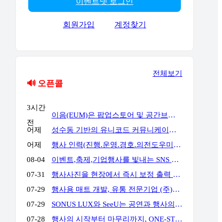
이벤트넷 로그인
회원가입
계정찾기
전체보기
🔊 오픈콜
3시간
이음(EUM)은 팝업스토어 및 공간브랜딩 전문 업체로서 공간에서 고객과의 접점을 통해 공간에서의 체험과 브랜드 경험을 통해 고객의 마음을 움직일 수 있는 전문 기업입니다. 성수동, 홍대앞, 더현대여의도, 현대백화점 판교 & 목동 & 삼성 & 압구정, 롯데백화점 잠실 & 에비뉴엘, 양양 서피비치, 스타필드, IFC몰, 코엑스, 킨텍스, 교보 & 영풍문고, 부산 밀락타운 & 더베이 101, 콘래드 호텔, 동해안, 전국 리조트 및 호텔 등등에서 경험과 실적을 가지고 있으며, 팝업스토어와 공간브랜딩을 디자인에서부터 시공, 철거까지 완벽한 원스탑 서비스를 대행해드리고 있습니다.
전
어제
성수동 기반의 유니코드 커뮤니케이션즈는 브랜드의 가치를 감각적으로 현장화하는 마케팅·프로모션 전문 대행사입니다. 팝업스토어, 기업 행사, 전시부터 축제 부스까지 콘셉트 기획·공간 연출·현장 운영을 통합 수행하여 완성도 높은 행사를 만듭니다. 기획부터 공간연출 현장운영 인력섭외까지 유니코드에게 맞겨주세요!
어제
행사 인력(진행.운영.경호.의전도우미.프로모터.관람객등) 토탈 에이전시 입니다. 행사 운영에 어려움 많으시죠? 저희가 해결 해드립니다!!!! 연락주세요~!!! 주)월드플래닝 입니다.
08-04
이벤트,축제,기업행사를 빛내는 SNS 숏폼 360 포토(영상)부스입니다. 전문 운영팀이 진행,설치,철거까지 완벽하게 책임집니다. 문의만 주시면 이벤트에 맞게 운영을 제안해드리며,전국 어디서나 렌탈 가능합니다. 인스타그램) https://www.instagram.com/360photo.kr/ 블로그) https://blog.naver.com/360photobooth/ TEL) 032-322-3367 Email) contact@360photo.kr 카톡문의) http://pf.kakao.com/_rxdBin/chat
07-31
행사사진을 현장에서 즉시 보정 출력 진행하는 미스터문포토 문성준실장입니다. 하이브 행사 사진출력 전속진행업체입니다. 포토존사진인화.출력 실시간 상담 http://pf.kakao.com/_Lxkxbxon/chat
07-29
행사용 매트 개발, 유통 전문기업 (주)비오케이 입니다. 기업행사용 '파이론텍스(파이텍스)', '화사한 조경 인조잔디'를 행사 분야에 대량 공급하고 있습니다. 단순 구매 및 렌탈, 시공 까지 모두 가능하며 온-오프라인 최저가 공급을 약속합니다. 실제 거래 중인 기업 대표님들께서 아주 저렴하게 만족스러운 품질로 사용 중이십니다. 문의: 010 4II9 43II 이메일: kbs@bokkorea.com
07-29
SONUS LUX와 SeeU는 공연과 행사의 음향·조명을 설계하고 운영하는 현장 전문팀입니다. 방송 프로그램, 국가행사, 대형 페스티벌, 기업행사 등 다양한 프로젝트에서 축적한 경험을 바탕으로 공간 구조와 행사 성격, 관객 규모에 맞는 시스템을 구성합니다. 장비 수량이나 규모를 앞세우기보다 명료한 사운드, 효과적인 조명 연출, 안정적인 현장 운영을 중요하게 생각합니다. 공연, 기업행사, 컨퍼런스, 전시, 학교축제, 교회 행사 등 각 현장에 필요한 음향·조명 장비와 전문 인력을 제공합니다. 주요 업무 공연 및 행사 음향·조명 장비 렌탈 현장 여건에 맞춘 시스템 설계와 장비 구성 FOH·모니터·재생·송출 음향 운영 무대조명 디자인 및 오퍼레이팅 장비 설치, 시스템 튜닝 및 현장 기술 관리 문의 대표: 김수한 연락처: 010-8309-1024 이메일: sonus-lux@naver.com
07-28
행사의 시작부터 마무리까지, ONE-STOP 행사 전문 파트너 행사 기획·운영부터 무대·음향·조명·LED 스크린 시스템, 전문 기술 인력까지 모두 갖춘 원스톱 행사 전문 업체입니다. 행사에 필요한 여러 업체를 따로 섭외할 필요 없이, 기획부터 설치·운영·철수까지 전 과정을 하나의 파트너가 책임지고 수행합니다. WHY US? ✅ 풍부한 수행 경험과 검증된 운영 노하우 공공기관·지자체·지역축제·기업행사 등 다양한 프로젝트 수행 경험을 바탕으로 안정적이고 체계적인 행사 운영을 제공합니다. ✅ 전문 기술 인력의 체계적인 현장 운영 무대·음향·조명·LED 스크린까지 숙련된 전문 인력이 직접 운영하여 완성도 높은 행사 품질과 신속한 현장 대응을 제공합니다. ✅ 자체 장비 시스템 기반의 원스톱 서비스 무대·음향·조명·LED 스크린 등 주요 행사 장비를 자체 보유하여 높은 품질, 신속한 대응, 합리적인 비용으로 효율적인 행사 운영을 지원합니다. 주요 서비스 ✔ 공공기관·지자체 공식 행사 (준공식, 개소식, 기념식, 선포식 등) ✔ 지역축제·문화·관광 행사 ✔ 기업·기관·단체 행사 (체육대회, 워크숍, 기념행사 등) ✔ 무대·음향·조명·LED 시스템 설계·설치 및 운영