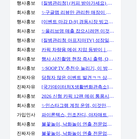
행사홍보
[질병관리청] (커피 받아가세요) 화영이의 성장일기 5화 OX 퀴즈 이벤트
회사홍보
✨구글맵 리뷰만 관리한 매장이 오래 버티지 못하는 이유✨
행사홍보
[이벤트 마감 D-9] 경동시장 빙고판 채우고 마사지기, 아이스크림 등 받아가세요!
회사홍보
✨올리브영 매출 잡으시려면 이것만큼은 꼭 알고 계셔야 합니다✨
행사홍보
[질병관리청 아프지마TV] 성장일기 5화 OX 퀴즈 이벤트
회사홍보
카픽 차량용 메쉬 지압 등받이｜운전할 때도, 사무실에서도 허리까지 편안하게
회사홍보
행사 사진촬영 현장 즉시 출력, QR사진으로 다운로드 가능까지
회사홍보
✨SOOP TV 추천수 늘리기, 이 방법으로 해결할 수 있습니다✨
진짜자유
당첨자 많은 이벤트 발견ㅋㅋ 삼성스토어 블로그 포스트 공유 이벤트
진짜자유
[국가데이터처X생활변화관측소] 구독·댓글 이벤트
회사홍보
2026 신형 카픽 12팬 메쉬 통풍시트｜차 안 더위와 답답함을 줄여주는 차량용 통풍시트
회사홍보
✨인스타그램 계정 운영, 이것만큼은 꼭 알고 시작하세요✨
가입인사
파이론텍스, 인조잔디, 야자매트 가장 저렴하게 공급합니다.
회사홍보
불꽃놀이, 낙화놀이 연출 전문업체 세홍SFC 입니다
진짜자유
불꽃놀이, 낙화놀이 연출 전문업체 세홍SFC 입니다