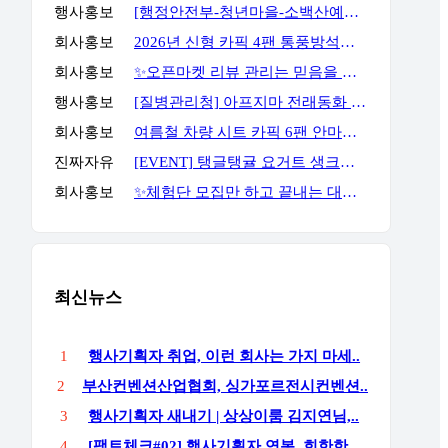
행사홍보
[행정안전부-청년마을-소백산예술촌] 무료 주말 기획자 과정
회사홍보
2026년 신형 카픽 4팬 통풍방석｜차량·가정 겸용 자동 착석감지 통풍방석
회사홍보
✨오픈마켓 리뷰 관리는 믿음을 주는 곳에서 진행해야 합니다✨
행사홍보
[질병관리청] 아프지마 전래동화 혹부리영감 이벤트
회사홍보
여름철 차량 시트 카픽 6팬 안마통풍시트
진짜자유
[EVENT] 탱글탱귤 요거트 생크림 케이크 신상 출시! 소문내고 선물받자!
회사홍보
✨체험단 모집만 하고 끝내는 대표님들은 이 글을 봐주세요✨
최신뉴스
1
행사기획자 취업, 이런 회사는 가지 마세..
2
부산컨벤션산업협회, 싱가포르전시컨벤션..
3
행사기획자 새내기 | 상상이룸 김지연님,..
4
[팩트체크#02] 행사기획자 연봉, 희한한 ..