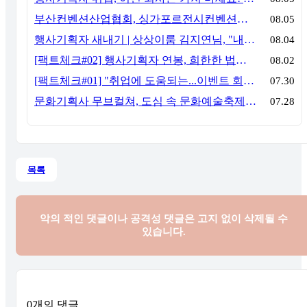
부산컨벤션산업협회, 싱가포르전시컨벤션협회(SACEOS)와 업무협약 체결… 아시아 마이스 협력 확대
08.05
행사기획자 새내기 | 상상이룸 김지연님, "내 맘대로, 내 뜻대로 행사를 만든다
08.04
[팩트체크#02] 행사기획자 연봉, 희한한 법칙~ '첨에는 비실, 3년만 지나면 튼실'
08.02
[팩트체크#01] "취업에 도움되는...이벤트 회사, 어떻게 구분할까?"… 1인당 매출 '3억 원'의 법칙
07.30
문화기획사 무브컬쳐, 도심 속 문화예술축제 ‘서초 클래식 테마파크: 봄밤의 클래식’ 성공적 연출
07.28
목록
악의 적인 댓글이나 공격성 댓글은
고지 없이 삭제될 수
있습니다.
0개의 댓글