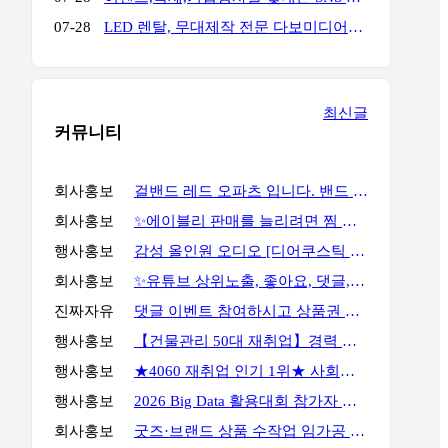
07-28
LED 렌탈, 무대제작 전문 다보미디어입니다! 연락주세요!
최신글
커뮤니티
회사홍보
걸밴드 레드 오파츠 입니다. 밴드 필요하시면 언제든지 연락주세요
회사홍보
✨에이블리 판매를 늘리려면 찜 이후 구매 흐름까지 봐야 합니다✨
행사홍보
감성 올인원 오디오 [디어쿠스틱 알토] 최대 23% 할인
회사홍보
✨유튜브 상위노출, 좋아요, 댓글, 구독, 알림설정까지 관리하세요✨
진짜자유
댓글 이벤트 참여하시고 상품권 받아가세요!
행사홍보
【건물관리 50대 재취업】경력 없이 안전관리자 준비하는 방법
행사홍보
★4060 재취업 인기 1위★ 사회복지사 2급, 시험 없이 취득 하는 방법
행사홍보
2026 Big Data 활용대회 참가자 모집
회사홍보
굿즈·브랜드 상품 수작업 임가공 포장 전문 서비스, GOODSPACK (소량 포장 가능)