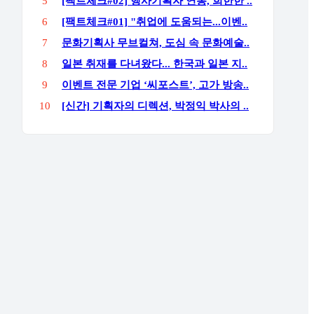
5
[팩트체크#02] 행사기획자 연봉, 희한한 ..
6
[팩트체크#01] "취업에 도움되는...이벤..
7
문화기획사 무브컬쳐, 도심 속 문화예술..
8
일본 취재를 다녀왔다... 한국과 일본 지..
9
이벤트 전문 기업 ‘씨포스트’, 고가 방송..
10
[신간] 기획자의 디렉션, 박정익 박사의 ..