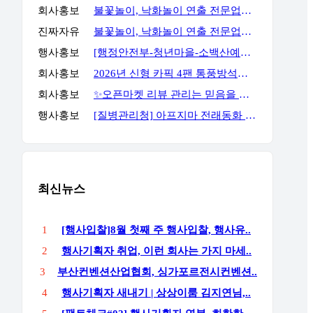
회사홍보
불꽃놀이, 낙화놀이 연출 전문업체 세홍SFC 입니다
진짜자유
불꽃놀이, 낙화놀이 연출 전문업체 세홍SFC 입니다
행사홍보
[행정안전부-청년마을-소백산예술촌] 무료 주말 기획자 과정
회사홍보
2026년 신형 카픽 4팬 통풍방석｜차량·가정 겸용 자동 착석감지 통풍방석
회사홍보
✨오픈마켓 리뷰 관리는 믿음을 주는 곳에서 진행해야 합니다✨
행사홍보
[질병관리청] 아프지마 전래동화 혹부리영감 이벤트
최신뉴스
1
[행사입찰]8월 첫째 주 행사입찰, 행사유..
2
행사기획자 취업, 이런 회사는 가지 마세..
3
부산컨벤션산업협회, 싱가포르전시컨벤션..
4
행사기획자 새내기 | 상상이룸 김지연님,..