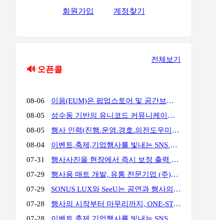
회원가입
계정찾기
전체보기
🔊 오픈콜
08-06
이음(EUM)은 팝업스토어 및 공간브랜딩 전문 업체로서 공간에서 고객과의 접점을 통해 공간에서의 체험과 브랜드 경험을 통해 고객의 마음을 움직일 수 있는 전문 기업입니다. 성수동, 홍대앞, 더현대여의도, 현대백화점 판교 & 목동 & 삼성 & 압구정, 롯데백화점 잠실 & 에비뉴엘, 양양 서피비치, 스타필드, IFC몰, 코엑스, 킨텍스, 교보 & 영풍문고, 부산 밀락타운 & 더베이 101, 콘래드 호텔, 동해안, 전국 리조트 및 호텔 등등에서 경험과 실적을 가지고 있으며, 팝업스토어와 공간브랜딩을 디자인에서부터 시공, 철거까지 완벽한 원스탑 서비스를 대행해드리고 있습니다.
08-05
성수동 기반의 유니코드 커뮤니케이션즈는 브랜드의 가치를 감각적으로 현장화하는 마케팅·프로모션 전문 대행사입니다. 팝업스토어, 기업 행사, 전시부터 축제 부스까지 콘셉트 기획·공간 연출·현장 운영을 통합 수행하여 완성도 높은 행사를 만듭니다. 기획부터 공간연출 현장운영 인력섭외까지 유니코드에게 맞겨주세요!
08-05
행사 인력(진행.운영.경호.의전도우미.프로모터.관람객등) 토탈 에이전시 입니다. 행사 운영에 어려움 많으시죠? 저희가 해결 해드립니다!!!! 연락주세요~!!! 주)월드플래닝 입니다.
08-04
이벤트,축제,기업행사를 빛내는 SNS 숏폼 360 포토(영상)부스입니다. 전문 운영팀이 진행,설치,철거까지 완벽하게 책임집니다. 문의만 주시면 이벤트에 맞게 운영을 제안해드리며,전국 어디서나 렌탈 가능합니다. 인스타그램) https://www.instagram.com/360photo.kr/ 블로그) https://blog.naver.com/360photobooth/ TEL) 032-322-3367 Email) contact@360photo.kr 카톡문의) http://pf.kakao.com/_rxdBin/chat
07-31
행사사진을 현장에서 즉시 보정 출력 진행하는 미스터문포토 문성준실장입니다. 하이브 행사 사진출력 전속진행업체입니다. 포토존사진인화.출력 실시간 상담 http://pf.kakao.com/_Lxkxbxon/chat
07-29
행사용 매트 개발, 유통 전문기업 (주)비오케이 입니다. 기업행사용 '파이론텍스(파이텍스)', '화사한 조경 인조잔디'를 행사 분야에 대량 공급하고 있습니다. 단순 구매 및 렌탈, 시공 까지 모두 가능하며 온-오프라인 최저가 공급을 약속합니다. 실제 거래 중인 기업 대표님들께서 아주 저렴하게 만족스러운 품질로 사용 중이십니다. 문의: 010 4II9 43II 이메일: kbs@bokkorea.com
07-29
SONUS LUX와 SeeU는 공연과 행사의 음향·조명을 설계하고 운영하는 현장 전문팀입니다. 방송 프로그램, 국가행사, 대형 페스티벌, 기업행사 등 다양한 프로젝트에서 축적한 경험을 바탕으로 공간 구조와 행사 성격, 관객 규모에 맞는 시스템을 구성합니다. 장비 수량이나 규모를 앞세우기보다 명료한 사운드, 효과적인 조명 연출, 안정적인 현장 운영을 중요하게 생각합니다. 공연, 기업행사, 컨퍼런스, 전시, 학교축제, 교회 행사 등 각 현장에 필요한 음향·조명 장비와 전문 인력을 제공합니다. 주요 업무 공연 및 행사 음향·조명 장비 렌탈 현장 여건에 맞춘 시스템 설계와 장비 구성 FOH·모니터·재생·송출 음향 운영 무대조명 디자인 및 오퍼레이팅 장비 설치, 시스템 튜닝 및 현장 기술 관리 문의 대표: 김수한 연락처: 010-8309-1024 이메일: sonus-lux@naver.com
07-28
행사의 시작부터 마무리까지, ONE-STOP 행사 전문 파트너 행사 기획·운영부터 무대·음향·조명·LED 스크린 시스템, 전문 기술 인력까지 모두 갖춘 원스톱 행사 전문 업체입니다. 행사에 필요한 여러 업체를 따로 섭외할 필요 없이, 기획부터 설치·운영·철수까지 전 과정을 하나의 파트너가 책임지고 수행합니다. WHY US? ✅ 풍부한 수행 경험과 검증된 운영 노하우 공공기관·지자체·지역축제·기업행사 등 다양한 프로젝트 수행 경험을 바탕으로 안정적이고 체계적인 행사 운영을 제공합니다. ✅ 전문 기술 인력의 체계적인 현장 운영 무대·음향·조명·LED 스크린까지 숙련된 전문 인력이 직접 운영하여 완성도 높은 행사 품질과 신속한 현장 대응을 제공합니다. ✅ 자체 장비 시스템 기반의 원스톱 서비스 무대·음향·조명·LED 스크린 등 주요 행사 장비를 자체 보유하여 높은 품질, 신속한 대응, 합리적인 비용으로 효율적인 행사 운영을 지원합니다. 주요 서비스 ✔ 공공기관·지자체 공식 행사 (준공식, 개소식, 기념식, 선포식 등) ✔ 지역축제·문화·관광 행사 ✔ 기업·기관·단체 행사 (체육대회, 워크숍, 기념행사 등) ✔ 무대·음향·조명·LED 시스템 설계·설치 및 운영
07-28
이벤트,축제,기업행사를 빛내는 SNS 숏폼 360 포토(영상)부스입니다. 전문 운영팀이 진행,설치,철거까지 완벽하게 책임집니다. 문의만 주시면 이벤트에 맞게 운영을 제안해드리며,전국 어디서나 렌탈 가능합니다. 인스타그램) https://www.instagram.com/360photo.kr/ 블로그) https://blog.naver.com/360photobooth/ TEL) 032-322-3367 Email) contact@360photo.kr 카톡문의) http://pf.kakao.com/_rxdBin/chat