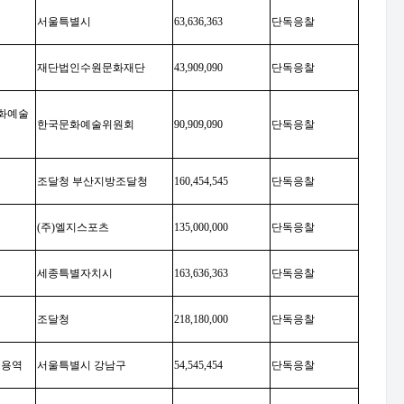
서울특별시
63,636,363
단독응찰
재단법인수원문화재단
43,909,090
단독응찰
화예술
한국문화예술위원회
90,909,090
단독응찰
조달청 부산지방조달청
160,454,545
단독응찰
(
주
)
엘지스포츠
135,000,000
단독응찰
세종특별자치시
163,636,363
단독응찰
조달청
218,180,000
단독응찰
영용역
서울특별시 강남구
54,545,454
단독응찰