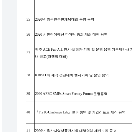
35
2020
년 외국인주민체육대회 운영 용역
36
2020
시민참여예산 한마당 총회 개최 대행 용역
광주
ACE Fair A.I.
전시
·
체험관 기획 및 운영 용역 기본제안서
37
내 공고
(
경쟁적 대화
)
38
KRISO
배 제작 경진대회 행사기획 및 운영 용역
39
2020 APEC SMEs Smart Factory Forum
운영용역
40
『
Pre K-Challenge Lab
』
IR
피칭덱 및 기업리포트 제작 용역
41
2020
년 울산지역상품전시회 대행업체 제안모집 공고