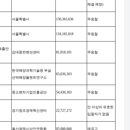
체결 예정
)
서울특별시
136,363,636
무응찰
서울특별시
118,181,818
무응찰
 제출안
김대중컨벤션센터
81,818,181
무응찰
한국해양과학기술원 부설
63,636,363
무응찰
선박해양플랜트연구소
중소벤처기업진흥공단
54,436,363
무응찰
인 이상의 유효한
경기창조경제혁신센터
22,727,272
입찰자가 없음
울산광역시상인연합회
95,000,000
재공고