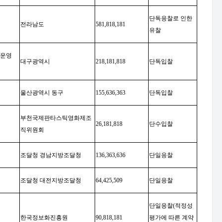
단독응찰로 인한
전라남도
581,818,181
유찰
운영
대구광역시
218,181,818
단독입찰
울산광역시 동구
155,636,363
단독입찰
부천국제판타스틱영화제조
26,181,818
단수입찰
직위원회
조달청 경남지방조달청
136,363,636
단일응찰
조달청 대전지방조달청
64,425,509
단일응찰
단일응찰
(
적정성
한국정보화진흥원
90,818,181
평가에 따른 계약