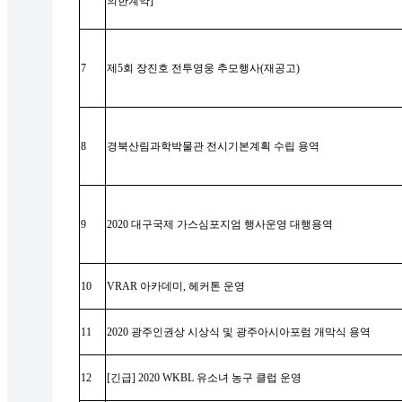
의한계약
]
7
제
5
회 장진호 전투영웅 추모행사
(
재공고
)
8
경북산림과학박물관 전시기본계획 수립 용역
9
2020
대구국제 가스심포지엄 행사운영 대행용역
10
VRAR
아카데미
,
헤커톤 운영
11
2020
광주인권상 시상식 및 광주아시아포럼 개막식 용역
12
[
긴급
] 2020 WKBL
유소녀 농구 클럽 운영