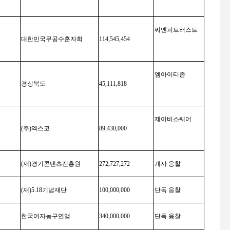
씨엔피트러스트
대한민국무공수훈자회
114,545,454
엠아이티존
경상북도
45,111,818
제이비스퀘어
(
주
)
엑스코
89,430,000
(
재
)
경기콘텐츠진흥원
272,727,272
개사 응찰
(
재
)5.18
기념재단
100,000,000
단독 응찰
한국여자농구연맹
340,000,000
단독 응찰