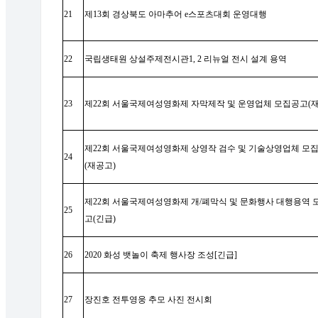
21
제
13
회 경상북도 아마추어
e
스포츠대회 운영대행
22
국립생태원 상설주제전시관
1, 2
리뉴얼 전시 설계 용역
23
제
22
회 서울국제여성영화제 자막제작 및 운영업체 모집공고
(
제
22
회 서울국제여성영화제 상영작 검수 및 기술상영업체 모
24
(
재공고
)
제
22
회 서울국제여성영화제 개
/
폐막식 및 문화행사 대행용역 
25
고
(
긴급
)
26
2020
화성 뱃놀이 축제 행사장 조성
[
긴급
]
27
장진호 전투영웅 추모 사진 전시회