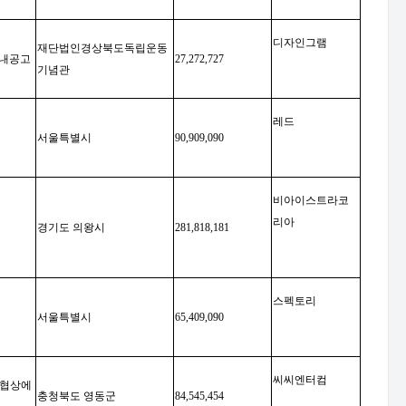
디자인그램
재단법인경상북도독립운동
안내공고
27,272,727
기념관
레드
서울특별시
90,909,090
비아이스트라코
리아
경기도 의왕시
281,818,181
스펙토리
서울특별시
65,409,090
씨씨엔터컴
협상에
충청북도 영동군
84,545,454