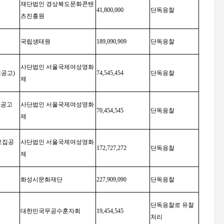
재단법인 경상북도문화콘텐
41,800,000
단독응찰
츠진흥원
국립생태원
189,090,909
단독응찰
사단법인 서울국제여성영화
재공고
)
74,545,454
단독응찰
제
집공고
사단법인 서울국제여성영화
70,454,545
단독응찰
제
모집공
사단법인 서울국제여성영화
172,727,272
단독응찰
제
화성시문화재단
227,909,090
단독응찰
단독응찰로 유찰
대한민국무공수훈자회
19,454,545
처리