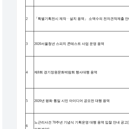
2
「
특별기획전시 제작
ㆍ
설치 용역
」
소액수의 전자견적제출 
3
2020
서울청년 스피치 콘테스트 사업 운영 용역
4
제
8
회 경기정원문화박람회 행사대행 용역
5
2020
년 평화
·
통일 시민 아이디어 공모전 대행 용역
노근리사건
70
주년 기념식 기획운영 대행 용역 입찰 안내 공고
[
6