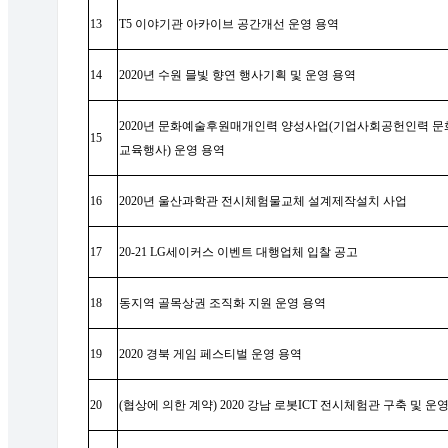
13
T5
이야기관 아카이브 공간개선 운영 용역
14
2020
년 수원 믈빛 향연 행사기획 및 운영 용역
2020
년 문화예술후원매개인력 양성사업
(
기업사회공헌인력 문
15
교육행사
)
운영 용역
16
2020
년 울산과학관 전시체험물교체 설계제작설치 사업
17
20-21 LG
세이커스 이벤트 대행업체 입찰 공고
18
동지역 골목상권 조직화 지원 운영 용역
19
2020
경북 게임 페스티벌 운영 용역
20
(
협상에 의한 계약
) 2020
강남 로봇
ICT
전시체험관 구축 및 운