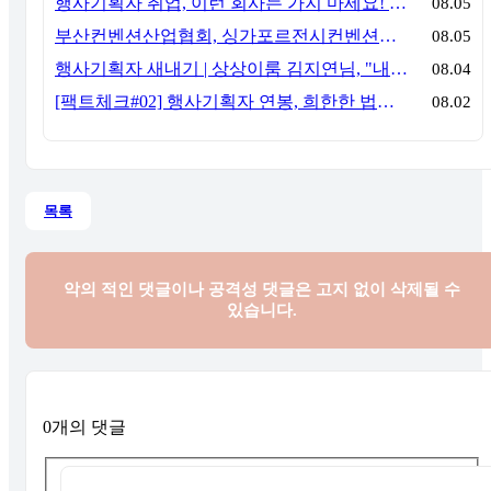
행사기획자 취업, 이런 회사는 가지 마세요! 신입이 꼭 알아야 할 5가지 기준[이벤트산업 팩트체크#3]
08.05
부산컨벤션산업협회, 싱가포르전시컨벤션협회(SACEOS)와 업무협약 체결… 아시아 마이스 협력 확대
08.05
행사기획자 새내기 | 상상이룸 김지연님, "내 맘대로, 내 뜻대로 행사를 만든다
08.04
[팩트체크#02] 행사기획자 연봉, 희한한 법칙~ '첨에는 비실, 3년만 지나면 튼실'
08.02
목록
악의 적인 댓글이나 공격성 댓글은
고지 없이 삭제될 수
있습니다.
0개의 댓글