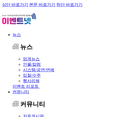
상단 바로가기
본문 바로가기
하단 바로가기
뉴스
뉴스
업계뉴스
인물/칼럼
시스템/공연/연예
입찰/수주
행사리뷰
이벤트 리포트
커뮤니티
커뮤니티
자유게시판