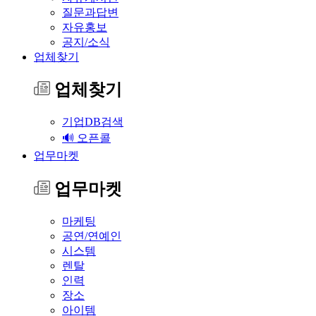
질문과답변
자유홍보
공지/소식
업체찾기
업체찾기
기업DB검색
🔊 오픈콜
업무마켓
업무마켓
마케팅
공연/연예인
시스템
렌탈
인력
장소
아이템