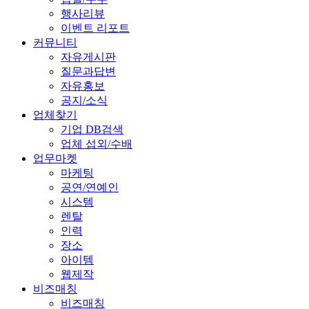
행사리뷰
이벤트 리포트
커뮤니티
자유게시판
질문과답변
자유홍보
공지/소식
업체찾기
기업 DB검색
업체 섭외/수배
업무마켓
마케팅
공연/연예인
시스템
렌탈
인력
장소
아이템
웹제작
비즈매칭
비즈매칭