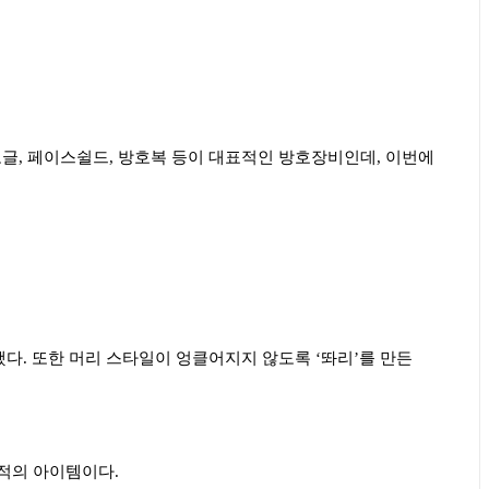
고글
,
페이스쉴드
,
방호복 등이 대표적인 방호장비인데
,
이번에
했다
.
또한 머리 스타일이 엉클어지지 않도록
‘
똬리
’
를 만든
최적의 아이템이다
.