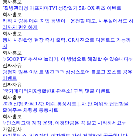
행사홍보
[질병관리청 아프지마TV] 성장일기 5화 OX 퀴즈 이벤트
회사홍보
카픽 차량용 메쉬 지압 등받이｜운전할 때도, 사무실에서도 허
리까지 편안하게
회사홍보
행사 사진촬영 현장 즉시 출력, QR사진으로 다운로드 가능까
지
회사홍보
✨SOOP TV 추천수 늘리기, 이 방법으로 해결할 수 있습니다✨
진짜자유
당첨자 많은 이벤트 발견ㅋㅋ 삼성스토어 블로그 포스트 공유
이벤트
진짜자유
[국가데이터처X생활변화관측소] 구독·댓글 이벤트
회사홍보
2026 신형 카픽 12팬 메쉬 통풍시트｜차 안 더위와 답답함을
줄여주는 차량용 통풍시트
회사홍보
✨인스타그램 계정 운영, 이것만큼은 꼭 알고 시작하세요✨
가입인사
파이론텍스, 인조잔디, 야자매트 가장 저렴하게 공급합니다.