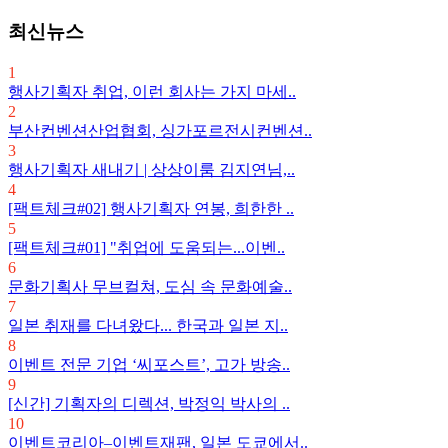
최신뉴스
1
행사기획자 취업, 이런 회사는 가지 마세..
2
부산컨벤션산업협회, 싱가포르전시컨벤션..
3
행사기획자 새내기 | 상상이룸 김지연님,..
4
[팩트체크#02] 행사기획자 연봉, 희한한 ..
5
[팩트체크#01] "취업에 도움되는...이벤..
6
문화기획사 무브컬쳐, 도심 속 문화예술..
7
일본 취재를 다녀왔다... 한국과 일본 지..
8
이벤트 전문 기업 ‘씨포스트’, 고가 방송..
9
[신간] 기획자의 디렉션, 박정익 박사의 ..
10
이벤트코리아–이벤트재팬, 일본 도쿄에서..