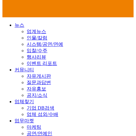
뉴스
업계뉴스
인물/칼럼
시스템/공연/연예
입찰/수주
행사리뷰
이벤트 리포트
커뮤니티
자유게시판
질문과답변
자유홍보
공지/소식
업체찾기
기업 DB검색
업체 섭외/수배
업무마켓
마케팅
공연/연예인