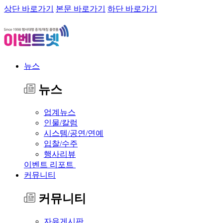
상단 바로가기
본문 바로가기
하단 바로가기
뉴스
뉴스
업계뉴스
인물/칼럼
시스템/공연/연예
입찰/수주
행사리뷰
이벤트 리포트
커뮤니티
커뮤니티
자유게시판