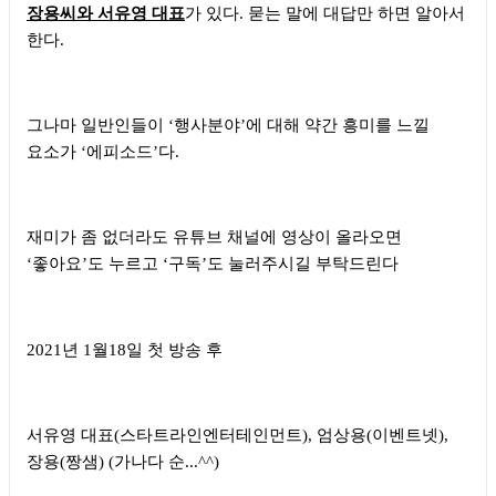
장용씨와 서유영 대표
가 있다
.
묻는 말에 대답만 하면 알아서
한다
.
그나마 일반인들이
‘
행사분야
’
에 대해 약간 흥미를 느낄
요소가
‘
에피소드
’
다
.
재미가 좀 없더라도 유튜브 채널에 영상이 올라오면
‘
좋아요
’
도 누르고
‘
구독
’
도 눌러주시길 부탁드린다
2021
년
1
월
18
일 첫 방송 후
서유영 대표
(
스타트라인엔터테인먼트
),
엄상용
(
이벤트넷
),
장용
(
짱샘
) (
가나다 순
...^^)