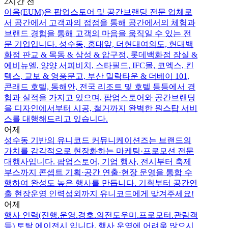
2시간 전
이음(EUM)은 팝업스토어 및 공간브랜딩 전문 업체로
서 공간에서 고객과의 접점을 통해 공간에서의 체험과
브랜드 경험을 통해 고객의 마음을 움직일 수 있는 전
문 기업입니다. 성수동, 홍대앞, 더현대여의도, 현대백
화점 판교 & 목동 & 삼성 & 압구정, 롯데백화점 잠실 &
에비뉴엘, 양양 서피비치, 스타필드, IFC몰, 코엑스, 킨
텍스, 교보 & 영풍문고, 부산 밀락타운 & 더베이 101,
콘래드 호텔, 동해안, 전국 리조트 및 호텔 등등에서 경
험과 실적을 가지고 있으며, 팝업스토어와 공간브랜딩
을 디자인에서부터 시공, 철거까지 완벽한 원스탑 서비
스를 대행해드리고 있습니다.
어제
성수동 기반의 유니코드 커뮤니케이션즈는 브랜드의
가치를 감각적으로 현장화하는 마케팅·프로모션 전문
대행사입니다. 팝업스토어, 기업 행사, 전시부터 축제
부스까지 콘셉트 기획·공간 연출·현장 운영을 통합 수
행하여 완성도 높은 행사를 만듭니다. 기획부터 공간연
출 현장운영 인력섭외까지 유니코드에게 맞겨주세요!
어제
행사 인력(진행.운영.경호.의전도우미.프로모터.관람객
등) 토탈 에이전시 입니다. 행사 운영에 어려움 많으시