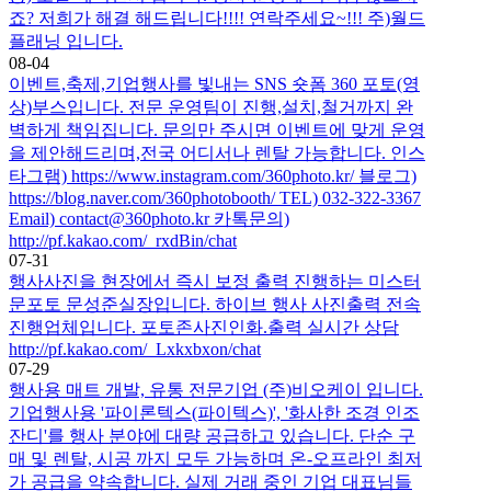
죠? 저희가 해결 해드립니다!!!! 연락주세요~!!! 주)월드
플래닝 입니다.
08-04
이벤트,축제,기업행사를 빛내는 SNS 숏폼 360 포토(영
상)부스입니다. 전문 운영팀이 진행,설치,철거까지 완
벽하게 책임집니다. 문의만 주시면 이벤트에 맞게 운영
을 제안해드리며,전국 어디서나 렌탈 가능합니다. 인스
타그램) https://www.instagram.com/360photo.kr/ 블로그)
https://blog.naver.com/360photobooth/ TEL) 032-322-3367
Email) contact@360photo.kr 카톡문의)
http://pf.kakao.com/_rxdBin/chat
07-31
행사사진을 현장에서 즉시 보정 출력 진행하는 미스터
문포토 문성준실장입니다. 하이브 행사 사진출력 전속
진행업체입니다. 포토존사진인화.출력 실시간 상담
http://pf.kakao.com/_Lxkxbxon/chat
07-29
행사용 매트 개발, 유통 전문기업 (주)비오케이 입니다.
기업행사용 '파이론텍스(파이텍스)', '화사한 조경 인조
잔디'를 행사 분야에 대량 공급하고 있습니다. 단순 구
매 및 렌탈, 시공 까지 모두 가능하며 온-오프라인 최저
가 공급을 약속합니다. 실제 거래 중인 기업 대표님들