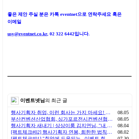
좋은 제안 주실 분은 카톡
eventnet
으로 연락주세요 혹은
이메일
usy@eventnet.co.kr
, 02 322 6442
입니다
.
이벤트넷님
의 최근 글
행사기획자 취업, 이런 회사는 가지 마세요! 신입이 꼭 알아야 할 5가지 기준[이벤트산업 팩트체크#3]
08.05
부산컨벤션산업협회, 싱가포르전시컨벤션협회(SACEOS)와 업무협약 체결… 아시아 마이스 협력 확대
08.05
행사기획자 새내기 | 상상이룸 김지연님, "내 맘대로, 내 뜻대로 행사를 만든다
08.04
[팩트체크#02] 행사기획자 연봉, 희한한 법칙~ '첨에는 비실, 3년만 지나면 튼실'
08.02
[팩트체크#01] "취업에 도움되는...이벤트 회사, 어떻게 구분할까?"… 1인당 매출 '3억 원'의 법칙
07.30