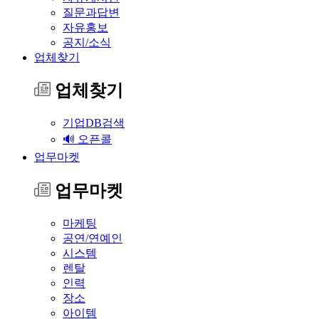
질문과답변
자유홍보
공지/소식
업체찾기
업체찾기
기업DB검색
🔊 오픈콜
업무마켓
업무마켓
마케팅
공연/연예인
시스템
렌탈
인력
장소
아이템