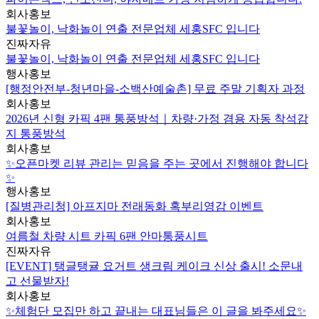
회사홍보
불꽃놀이, 낙화놀이 연출 전문업체 세홍SFC 입니다
진짜자유
불꽃놀이, 낙화놀이 연출 전문업체 세홍SFC 입니다
행사홍보
[행정안전부-청년마을-소백산예술촌] 무료 주말 기획자 과정
회사홍보
2026년 신형 카픽 4팬 통풍방석｜차량·가정 겸용 자동 착석감
지 통풍방석
회사홍보
✨오픈마켓 리뷰 관리는 믿음을 주는 곳에서 진행해야 합니다
✨
행사홍보
[질병관리청] 아프지마 전래동화 혹부리영감 이벤트
회사홍보
여름철 차량 시트 카픽 6팬 안마통풍시트
진짜자유
[EVENT] 탱글탱귤 요거트 생크림 케이크 신상 출시! 소문내
고 선물받자!
회사홍보
✨체험단 모집만 하고 끝내는 대표님들은 이 글을 봐주세요✨