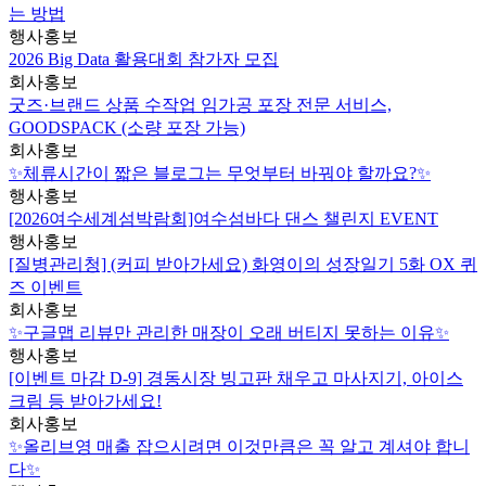
는 방법
행사홍보
2026 Big Data 활용대회 참가자 모집
회사홍보
굿즈·브랜드 상품 수작업 임가공 포장 전문 서비스,
GOODSPACK (소량 포장 가능)
회사홍보
✨체류시간이 짧은 블로그는 무엇부터 바꿔야 할까요?✨
행사홍보
[2026여수세계섬박람회]여수섬바다 댄스 챌린지 EVENT
행사홍보
[질병관리청] (커피 받아가세요) 화영이의 성장일기 5화 OX 퀴
즈 이벤트
회사홍보
✨구글맵 리뷰만 관리한 매장이 오래 버티지 못하는 이유✨
행사홍보
[이벤트 마감 D-9] 경동시장 빙고판 채우고 마사지기, 아이스
크림 등 받아가세요!
회사홍보
✨올리브영 매출 잡으시려면 이것만큼은 꼭 알고 계셔야 합니
다✨