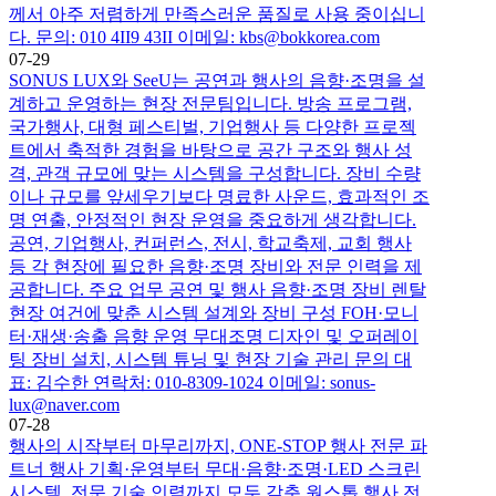
께서 아주 저렴하게 만족스러운 품질로 사용 중이십니
다. 문의: 010 4II9 43II 이메일: kbs@bokkorea.com
07-29
SONUS LUX와 SeeU는 공연과 행사의 음향·조명을 설
계하고 운영하는 현장 전문팀입니다. 방송 프로그램,
국가행사, 대형 페스티벌, 기업행사 등 다양한 프로젝
트에서 축적한 경험을 바탕으로 공간 구조와 행사 성
격, 관객 규모에 맞는 시스템을 구성합니다. 장비 수량
이나 규모를 앞세우기보다 명료한 사운드, 효과적인 조
명 연출, 안정적인 현장 운영을 중요하게 생각합니다.
공연, 기업행사, 컨퍼런스, 전시, 학교축제, 교회 행사
등 각 현장에 필요한 음향·조명 장비와 전문 인력을 제
공합니다. 주요 업무 공연 및 행사 음향·조명 장비 렌탈
현장 여건에 맞춘 시스템 설계와 장비 구성 FOH·모니
터·재생·송출 음향 운영 무대조명 디자인 및 오퍼레이
팅 장비 설치, 시스템 튜닝 및 현장 기술 관리 문의 대
표: 김수한 연락처: 010-8309-1024 이메일: sonus-
lux@naver.com
07-28
행사의 시작부터 마무리까지, ONE-STOP 행사 전문 파
트너 행사 기획·운영부터 무대·음향·조명·LED 스크린
시스템, 전문 기술 인력까지 모두 갖춘 원스톱 행사 전