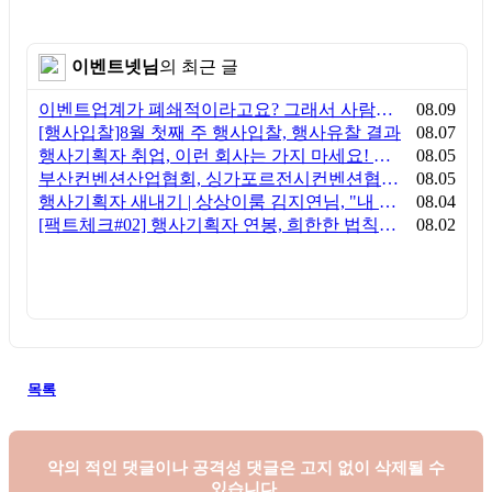
이벤트넷님
의 최근 글
이벤트업계가 폐쇄적이라고요? 그래서 사람이 안 옵니다
08.09
[행사입찰]8월 첫째 주 행사입찰, 행사유찰 결과
08.07
행사기획자 취업, 이런 회사는 가지 마세요! 신입이 꼭 알아야 할 5가지 기준[이벤트산업 팩트체크#3]
08.05
부산컨벤션산업협회, 싱가포르전시컨벤션협회(SACEOS)와 업무협약 체결… 아시아 마이스 협력 확대
08.05
행사기획자 새내기 | 상상이룸 김지연님, "내 맘대로, 내 뜻대로 행사를 만든다
08.04
[팩트체크#02] 행사기획자 연봉, 희한한 법칙~ '첨에는 비실, 3년만 지나면 튼실'
08.02
목록
악의 적인 댓글이나 공격성 댓글은
고지 없이 삭제될 수
있습니다.