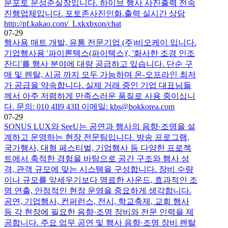
문포토 문성준실장입니다. 하이브 행사 사진출력 전속
진행업체입니다. 포토존사진인화.출력 실시간 상담
http://pf.kakao.com/_Lxkxbxon/chat
07-29
행사용 매트 개발, 유통 전문기업 (주)비오케이 입니다.
기업행사용 '파이론텍스(파이텍스)', '화사한 조경 인조
잔디'를 행사 분야에 대량 공급하고 있습니다. 단순 구
매 및 렌탈, 시공 까지 모두 가능하며 온-오프라인 최저
가 공급을 약속합니다. 실제 거래 중인 기업 대표님들
께서 아주 저렴하게 만족스러운 품질로 사용 중이십니
다. 문의: 010 4II9 43II 이메일: kbs@bokkorea.com
07-29
SONUS LUX와 SeeU는 공연과 행사의 음향·조명을 설
계하고 운영하는 현장 전문팀입니다. 방송 프로그램,
국가행사, 대형 페스티벌, 기업행사 등 다양한 프로젝
트에서 축적한 경험을 바탕으로 공간 구조와 행사 성
격, 관객 규모에 맞는 시스템을 구성합니다. 장비 수량
이나 규모를 앞세우기보다 명료한 사운드, 효과적인 조
명 연출, 안정적인 현장 운영을 중요하게 생각합니다.
공연, 기업행사, 컨퍼런스, 전시, 학교축제, 교회 행사
등 각 현장에 필요한 음향·조명 장비와 전문 인력을 제
공합니다. 주요 업무 공연 및 행사 음향·조명 장비 렌탈