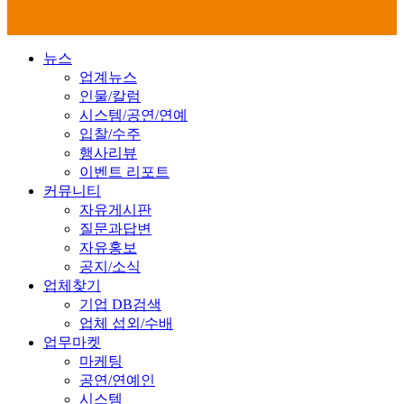
뉴스
업계뉴스
인물/칼럼
시스템/공연/연예
입찰/수주
행사리뷰
이벤트 리포트
커뮤니티
자유게시판
질문과답변
자유홍보
공지/소식
업체찾기
기업 DB검색
업체 섭외/수배
업무마켓
마케팅
공연/연예인
시스템