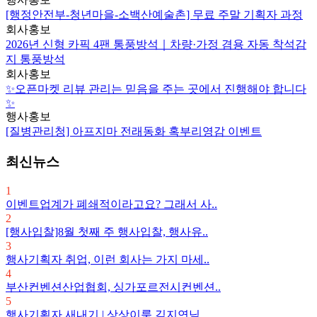
[행정안전부-청년마을-소백산예술촌] 무료 주말 기획자 과정
회사홍보
2026년 신형 카픽 4팬 통풍방석｜차량·가정 겸용 자동 착석감
지 통풍방석
회사홍보
✨오픈마켓 리뷰 관리는 믿음을 주는 곳에서 진행해야 합니다
✨
행사홍보
[질병관리청] 아프지마 전래동화 혹부리영감 이벤트
최신뉴스
1
이벤트업계가 폐쇄적이라고요? 그래서 사..
2
[행사입찰]8월 첫째 주 행사입찰, 행사유..
3
행사기획자 취업, 이런 회사는 가지 마세..
4
부산컨벤션산업협회, 싱가포르전시컨벤션..
5
행사기획자 새내기 | 상상이룸 김지연님,..