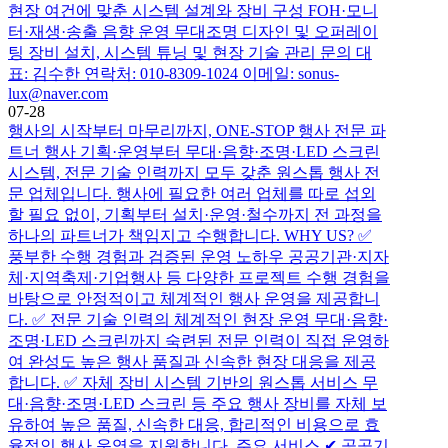
현장 여건에 맞춘 시스템 설계와 장비 구성 FOH·모니
터·재생·송출 음향 운영 무대조명 디자인 및 오퍼레이
팅 장비 설치, 시스템 튜닝 및 현장 기술 관리 문의 대
표: 김수한 연락처: 010-8309-1024 이메일: sonus-
lux@naver.com
07-28
행사의 시작부터 마무리까지, ONE-STOP 행사 전문 파
트너 행사 기획·운영부터 무대·음향·조명·LED 스크린
시스템, 전문 기술 인력까지 모두 갖춘 원스톱 행사 전
문 업체입니다. 행사에 필요한 여러 업체를 따로 섭외
할 필요 없이, 기획부터 설치·운영·철수까지 전 과정을
하나의 파트너가 책임지고 수행합니다. WHY US? ✅
풍부한 수행 경험과 검증된 운영 노하우 공공기관·지자
체·지역축제·기업행사 등 다양한 프로젝트 수행 경험을
바탕으로 안정적이고 체계적인 행사 운영을 제공합니
다. ✅ 전문 기술 인력의 체계적인 현장 운영 무대·음향·
조명·LED 스크린까지 숙련된 전문 인력이 직접 운영하
여 완성도 높은 행사 품질과 신속한 현장 대응을 제공
합니다. ✅ 자체 장비 시스템 기반의 원스톱 서비스 무
대·음향·조명·LED 스크린 등 주요 행사 장비를 자체 보
유하여 높은 품질, 신속한 대응, 합리적인 비용으로 효
율적인 행사 운영을 지원합니다. 주요 서비스 ✔ 공공기