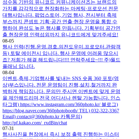
성수동 기반의 유니코드 커뮤니케이션즈는 브랜드의
가치를 감각적으로 현장화하는 마케팅·프로모션 전문
대행사입니다. 팝업스토어, 기업 행사, 전시부터 축제
부스까지 콘셉트 기획·공간 연출·현장 운영을 통합 수
행하여 완성도 높은 행사를 만듭니다. 기획부터 공간연
출 현장운영 인력섭외까지 유니코드에게 맞겨주세요!
08-05
행사 인력(진행.운영.경호.의전도우미.프로모터.관람객
등) 토탈 에이전시 입니다. 행사 운영에 어려움 많으시
죠? 저희가 해결 해드립니다!!!! 연락주세요~!!! 주)월드
플래닝 입니다.
08-04
이벤트,축제,기업행사를 빛내는 SNS 숏폼 360 포토(영
상)부스입니다. 전문 운영팀이 진행,설치,철거까지 완
벽하게 책임집니다. 문의만 주시면 이벤트에 맞게 운영
을 제안해드리며,전국 어디서나 렌탈 가능합니다. 인스
타그램) https://www.instagram.com/360photo.kr/ 블로그)
https://blog.naver.com/360photobooth/ TEL) 032-322-3367
Email) contact@360photo.kr 카톡문의)
http://pf.kakao.com/_rxdBin/chat
07-31
행사사진을 현장에서 즉시 보정 출력 진행하는 미스터