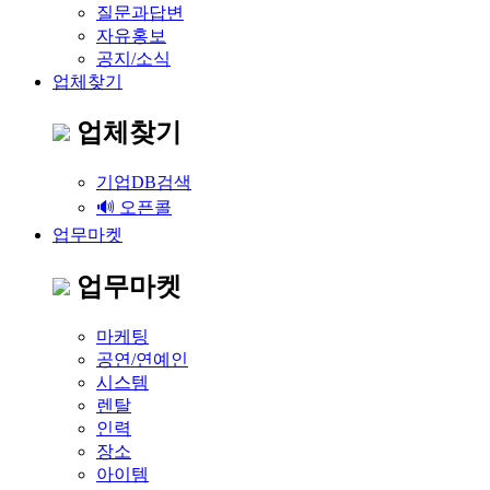
질문과답변
자유홍보
공지/소식
업체찾기
업체찾기
기업DB검색
🔊 오픈콜
업무마켓
업무마켓
마케팅
공연/연예인
시스템
렌탈
인력
장소
아이템