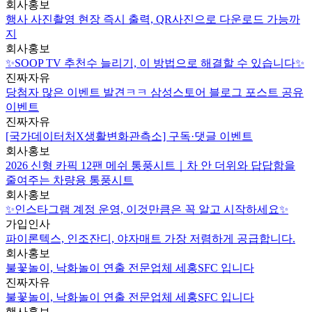
회사홍보
행사 사진촬영 현장 즉시 출력, QR사진으로 다운로드 가능까
지
회사홍보
✨SOOP TV 추천수 늘리기, 이 방법으로 해결할 수 있습니다✨
진짜자유
당첨자 많은 이벤트 발견ㅋㅋ 삼성스토어 블로그 포스트 공유
이벤트
진짜자유
[국가데이터처X생활변화관측소] 구독·댓글 이벤트
회사홍보
2026 신형 카픽 12팬 메쉬 통풍시트｜차 안 더위와 답답함을
줄여주는 차량용 통풍시트
회사홍보
✨인스타그램 계정 운영, 이것만큼은 꼭 알고 시작하세요✨
가입인사
파이론텍스, 인조잔디, 야자매트 가장 저렴하게 공급합니다.
회사홍보
불꽃놀이, 낙화놀이 연출 전문업체 세홍SFC 입니다
진짜자유
불꽃놀이, 낙화놀이 연출 전문업체 세홍SFC 입니다
행사홍보