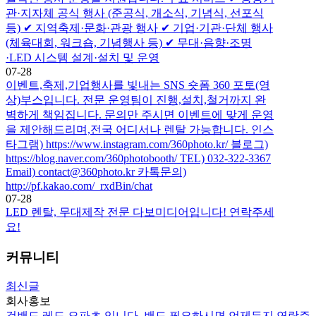
관·지자체 공식 행사 (준공식, 개소식, 기념식, 선포식
등) ✔ 지역축제·문화·관광 행사 ✔ 기업·기관·단체 행사
(체육대회, 워크숍, 기념행사 등) ✔ 무대·음향·조명
·LED 시스템 설계·설치 및 운영
07-28
이벤트,축제,기업행사를 빛내는 SNS 숏폼 360 포토(영
상)부스입니다. 전문 운영팀이 진행,설치,철거까지 완
벽하게 책임집니다. 문의만 주시면 이벤트에 맞게 운영
을 제안해드리며,전국 어디서나 렌탈 가능합니다. 인스
타그램) https://www.instagram.com/360photo.kr/ 블로그)
https://blog.naver.com/360photobooth/ TEL) 032-322-3367
Email) contact@360photo.kr 카톡문의)
http://pf.kakao.com/_rxdBin/chat
07-28
LED 렌탈, 무대제작 전문 다보미디어입니다! 연락주세
요!
커뮤니티
최신글
회사홍보
걸밴드 레드 오파츠 입니다. 밴드 필요하시면 언제든지 연락주