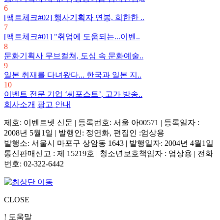
6
[팩트체크#02] 행사기획자 연봉, 희한한 ..
7
[팩트체크#01] "취업에 도움되는...이벤..
8
문화기획사 무브컬쳐, 도심 속 문화예술..
9
일본 취재를 다녀왔다... 한국과 일본 지..
10
이벤트 전문 기업 ‘씨포스트’, 고가 방송..
회사소개
광고 안내
제호: 이벤트넷 신문 | 등록번호: 서울 아00571
|
등록일자 :
2008년 5월1일 | 발행인: 정연화, 편집인 :엄상용
발행소: 서울시 마포구 상암동 1643 | 발행일자: 2004년 4월1일
통신판매신고 : 제 15219호
|
청소년보호책임자 : 엄상용 | 전화
번호: 02-322-6442
CLOSE
! 도움말