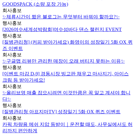
GOODSPACK (소량 포장 가능)
회사홍보
✨체류시간이 짧은 블로그는 무엇부터 바꿔야 할까요?✨
행사홍보
[2026여수세계섬박람회]여수섬바다 댄스 챌린지 EVENT
행사홍보
[질병관리청] (커피 받아가세요) 화영이의 성장일기 5화 OX 퀴
즈 이벤트
회사홍보
✨구글맵 리뷰만 관리한 매장이 오래 버티지 못하는 이유✨
행사홍보
[이벤트 마감 D-9] 경동시장 빙고판 채우고 마사지기, 아이스
크림 등 받아가세요!
회사홍보
✨올리브영 매출 잡으시려면 이것만큼은 꼭 알고 계셔야 합니
다✨
행사홍보
[질병관리청 아프지마TV] 성장일기 5화 OX 퀴즈 이벤트
회사홍보
카픽 차량용 메쉬 지압 등받이｜운전할 때도, 사무실에서도 허
리까지 편안하게