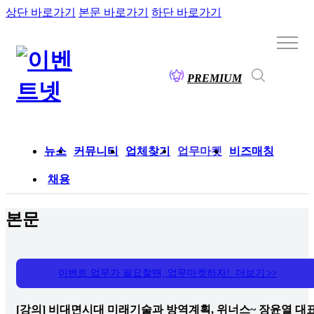
상단 바로가기
본문 바로가기
하단 바로가기
PREMIUM
뉴스
커뮤니티
업체찾기
업무마켓
비즈매칭
채용
본문
이벤트 업무가 필요할땐, 업무마켓하자! 더보기
>>
[강의] 비대면시대 미래기술과 방역계획, 위너스~ 장윤열 대