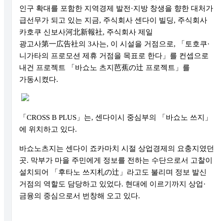
인구 확대를 포함한 지역경제 발전
·
지방 창생을 향한 대처가
급선무가 되고 있는 지금
,
주식회사 센다이 빌딩
,
주식회사
카호쿠 신보사
河北新報社
,
주식회사 제일
광고사
第一広告社
의
3
사는
,
이 시설을 거점으로
,
「
토호쿠
·
니가타의 프로모션 제휴 거점을 목표로 한다
」
를 컨셉으로
내건 프로젝트
「
바쇼노 츠지
芭蕉
の
辻
프로젝트
」
를
가동시켰다
.
「
CROSS B PLUS
」
는
,
센다이시 중심부의
「
바쇼노 쓰지
」
에 위치하고 있다
.
바쇼노츠지는 센다이 죠카마치 시절 상업경제의 요충지였던
곳
.
막부가 마을 주민에게 정보를 전하는 수단으로서 고찰이
설치되어
「
후타노 쓰지
札
の
辻
」
라고도 불리며 정보 발신
거점의 역할도 담당하고 있었다
.
현대에 이르기까지 상업
·
금융의 중심으로서 번창해 오고 있다
.