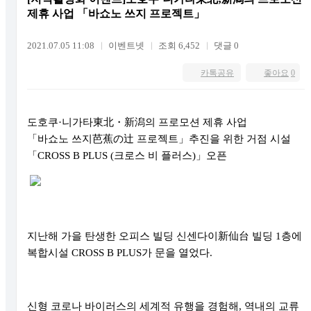
제휴 사업 「바쇼노 쓰지 프로젝트」
2021.07.05 11:08
이벤트넷
조회 6,452
댓글 0
카톡공유
좋아요
0
도호쿠
·
니가타
東北
・
新潟
의 프로모션 제휴 사업
「바쇼노
쓰지
芭蕉
の
辻
프로젝트
」
추진을 위한 거점 시설
「
CROSS B PLUS (
크로스 비 플러스
)
」
오픈
지난해 가을 탄생한 오피스 빌딩 신센다이
新仙台
빌딩
1
층에
복합시설
CROSS B PLUS
가 문을 열었다
.
신형 코로나 바이러스의 세계적 유행을 경험해
,
역내의 교류