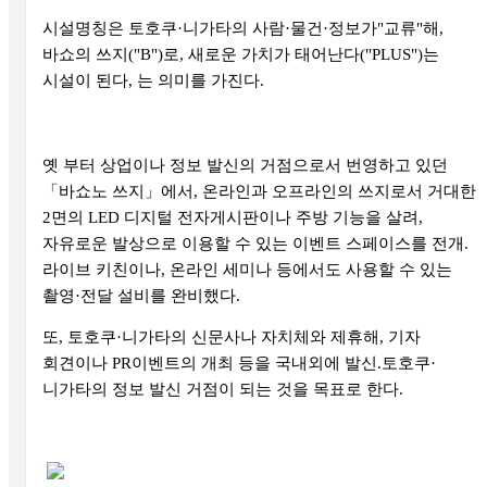
시설명칭은 토호쿠
·
니가타의 사람
·
물건
·
정보가
"
교류
"
해
,
바쇼의 쓰지
("B")
로
,
새로운 가치가 태어난다
("PLUS")
는
시설이 된다
,
는 의미를 가진다
.
옛 부터 상업이나 정보 발신의 거점으로서 번영하고 있던
「
바쇼노 쓰지
」
에서
,
온라인과 오프라인의 쓰지로서 거대한
2
면의
LED
디지털 전자게시판이나 주방 기능을 살려
,
자유로운 발상으로 이용할 수 있는 이벤트 스페이스를 전개
.
라이브 키친이나
,
온라인 세미나 등에서도 사용할 수 있는
촬영
·
전달 설비를 완비했다
.
또
,
토호쿠
·
니가타의 신문사나 자치체와 제휴해
,
기자
회견이나
PR
이벤트의 개최 등을 국내외에 발신
.
토호쿠
·
니가타의 정보 발신 거점이 되는 것을 목표로 한다
.