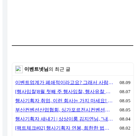
이벤트넷님
의 최근 글
이벤트업계가 폐쇄적이라고요? 그래서 사람이 안 옵니다
08.09
[행사입찰]8월 첫째 주 행사입찰, 행사유찰 결과
08.07
행사기획자 취업, 이런 회사는 가지 마세요! 신입이 꼭 알아야 할 5가지 기준[이벤트산업 팩트체크#3]
08.05
부산컨벤션산업협회, 싱가포르전시컨벤션협회(SACEOS)와 업무협약 체결… 아시아 마이스 협력 확대
08.05
행사기획자 새내기 | 상상이룸 김지연님, "내 맘대로, 내 뜻대로 행사를 만든다
08.04
[팩트체크#02] 행사기획자 연봉, 희한한 법칙~ '첨에는 비실, 3년만 지나면 튼실'
08.02