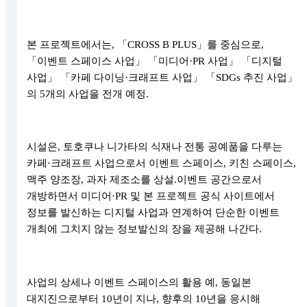
본 프로젝트에서는
,
「
CROSS B PLUS
」
를 중심으로
,
「
이벤트 스페이스 사업
」 「
미디어
·PR
사업
」 「
디지털
사업
」 「
카페 다이닝
·
크래프트 사업
」 「
SDGs
추진 사업
」
의
5
개의 사업을 전개 예정
.
시설은
,
토호쿠나 니가타의 식재나 전통 공예품을 다루는
카페
·
크래프트 사업으로서 이벤트 스페이스
,
키친 스페이스
,
맥주 양조장
,
과자 제조소를 상설
.
이벤트 공간으로서
개방하면서 미디어
·PR
및 본 프로젝트 공식 사이트에서
정보를 발신하는 디지털 사업과 연계하여 단순한 이벤트
개최에 그치지 않는 정보발신의 장을 제공해 나간다
.
사업의 상세나 이벤트 스페이스의 활용 예
,
동일본
대지진으로부터
10
년이 지나
,
향후의
10
년을 응시해