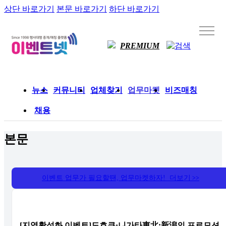
상단 바로가기
본문 바로가기
하단 바로가기
PREMIUM
뉴스
커뮤니티
업체찾기
업무마켓
비즈매칭
채용
본문
이벤트 업무가 필요할땐, 업무마켓하자! 더보기
>>
[지역활성화 이벤트]도호쿠·니가타東北;新潟의 프로모션