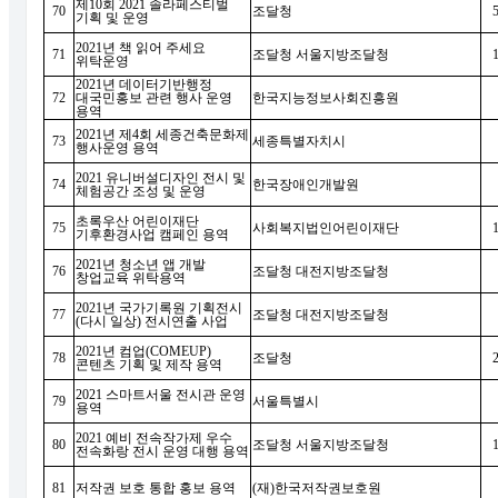
제
10
회
2021
솔라페스티벌
70
조달청
기획 및 운영
2021
년 책 읽어 주세요
71
조달청 서울지방조달청
위탁운영
2021
년 데이터기반행정
72
대국민홍보 관련 행사 운영
한국지능정보사회진흥원
용역
2021
년 제
4
회 세종건축문화제
73
세종특별자치시
행사운영 용역
2021
유니버설디자인 전시 및
74
한국장애인개발원
체험공간 조성 및 운영
초록우산 어린이재단
75
사회복지법인어린이재단
기후환경사업 캠페인 용역
2021
년 청소년 앱 개발
76
조달청 대전지방조달청
창업교육 위탁용역
2021
년 국가기록원 기획전시
77
조달청 대전지방조달청
(
다시 일상
)
전시연출 사업
2021
년 컴업
(COMEUP)
78
조달청
콘텐츠 기획 및 제작 용역
2021
스마트서울 전시관 운영
79
서울특별시
용역
2021
예비 전속작가제 우수
80
조달청 서울지방조달청
전속화랑 전시 운영 대행 용역
81
저작권 보호 통합 홍보 용역
(
재
)
한국저작권보호원