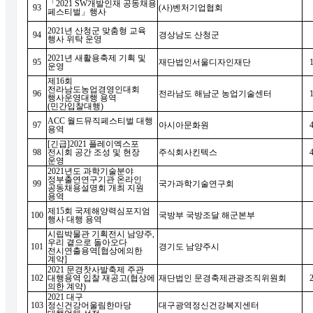
「
2021 SW
개발인재 공동채용
93
(
사
)
벤처기업협회
페스티벌
」
행사
2021
년 산청군 맞춤형 교육
94
경상남도 산청군
행사 위탁 운영
2021
년 새활용축제 기획 및
95
재단법인서울디자인재단
운영
제
16
회
전라남도농업경영인대회
96
전라남도 해남군 농업기술센터
행사운영대행 용역
(
민간입찰대행
)
ACC
월드뮤직페스티벌 대행
97
아시아문화원
용역
[
긴급
]2021
플레이엑스포
98
전시회 공간 조성 및 현장
주식회사킨텍스
운영
2021
년도 과학기술분야
정부출연연구기관 온라인
99
국가과학기술연구회
공동채용설명회 개최 지원
용역
제
15
회 국제해양력심포지엄
100
국방부 국방조달 해군본부
행사 대행 용역
시립박물관 기획전시 남양주
,
우리 곁으로 돌아오다
101
경기도 남양주시
전시연출용역
[
협상에의한
계약
]
2021
문경찻사발축제 주관
102
대행용역 입찰 재공고
(
협상에
재단법인 문경축제관광조직위원회
의한 계약
)
2021
대구
103
정신건강어울림한마당
대구광역정신건강복지센터