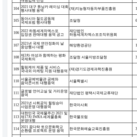
대행업체 선정
2021
대구 튜닝카 레이싱 대회
104
(
재
)
지능형자동차부품진흥원
행사대행 용역
동아시아 철도공동체
105
조달청
국제포럼 행사대행
2022
하동세계차엑스포
재단법인
106
입장권 판매대행 용역 공고
하동세계차엑스포조직위원회
2021
년 국제 연안정화의 날
107
해양환경공단
중앙행사 대행
제
3
차 여성과 함께하는 평화
108
조달청 서울지방조달청
국제회의
힐링케어 제품 및 서비스
109
(
재
)
경기도경제과학진흥원
국내외 마케팅 지원 대행용역
서울공예박물관 공예와
110
서울특별시
음악콘서트 대행용역
글로벌 언어교실 및 거리운영
111
재단법인 평택시국제교류재단
용역
2021
년 사회공익 힐링승마
112
한국마사회
사업운영 대행용역
대한민국 국제물주간
2021
및
113
제
17
차
IWRA
세계물총회
한국물포럼
운영대행
2021
꿈다락 토요문화학교
114
한국문화예술교육진흥원
순환랩 프로젝트 운영 용역