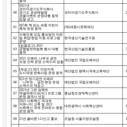
용역
2021
년
코리아경기도주식회사
60
경기도 공공배달앱
코리아경기도주식회사
경품이벤트 운영대행 용역
입찰 공고
제
5
회 책 읽는 세종 어린이
61
(
재
)
세종시문화재단
축제 운영 용역
수혜인원 모집 홍보방안 마련
62
및 취업
/
창업 지원 프로그램
한국생산기술연구원
운영
(
입찰공고
) 2021
63
균형발전박람회 행사 대행
한국산업기술진흥원
용역
2021
오페라
_
나부코 공연
64
재단법인 국립오페라단
조명 인력 운영 소액수의 입찰
[
재공고
] 2021
안정지역
65
재단법인 평택시국제교류재단
도시재생 문화사업 운영 용역
021
년 정기공연 오페라
66
「
나부코
」
공연 분장 운영
재단법인 국립오페라단
소액수의 재공고
2021
년 그린 임팩트
67
액셀러레이션
(AC)
프로그램
충남창조경제혁신센터
운영 용역사 선정
2021
사회혁신 국내외
커뮤니티 교류 및
2021
68
대전광역시 사회혁신센터
사회혁신 국제 컨퍼런스 종합
운영 용역
69
21
년 올바른
112
신고 홍보
조달청 서울지방조달청