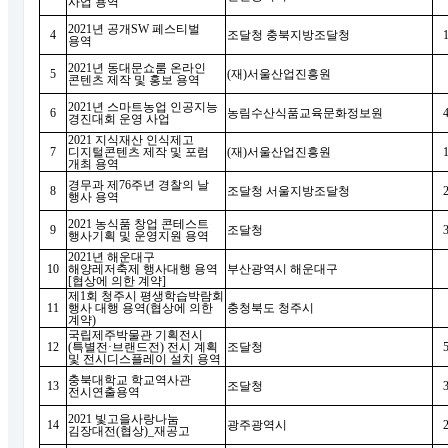
사업 용역
2021
년 공개
SW
페스티벌
4
조달청 충북지방조달청
용역
2021
년 동대문쇼룸 온라인
5
(
재
)
서울산업진흥원
콘텐츠 제작 및 홍보 용역
2021
년 스마트농업 인공지능
6
농림수산식품교육문화정보원
경진대회 운영 사업
2021
지식재산 인식제고
7
디지털콘텐츠 제작 및 포럼
(
재
)
서울산업진흥원
개최 용역
경무과 제
76
주년 경찰의 날
8
조달청 서울지방조달청
행사 용역
2021
농식품 창업 콘테스트
9
조달청
행사기획 및 운영지원 용역
2021
년 해운대구
10
해양레저축제 행사대행 용역
부산광역시 해운대구
[
협상에 의한 계약
]
제
1
회 청주시 평생학습박람회
11
행사 대행 용역
(
협상에 의한
충청북도 청주시
계약
)
국립제주박물관 기획전시
12
(
특별전
·
브랜드전
)
전시 계획
조달청
및 전시디스플레이 설치 용역
충북대학교 학교역사관
13
조달청
전시연출용역
2021
빛고을사랑나눔
14
광주광역시
김장대전
(
협상
)_
재공고