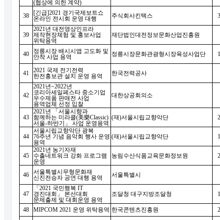
(
협상에 의한 계약
)
[
긴급
]2021
경기국제보트쇼
38
주식회사킨텍스
온라인 전시회 운영 대행
2021
년 대전영상인프라
39
제작현장체험 및 홍보사업
재단법인대전정보문화산업진흥원
위탁용역
정릉시장 배시시앱 고도화 및
40
정릉시장문화관광형시장육성사업단
안착 사업 용역
2021
국제 전기전력
41
한국전력공사
한전홍보관 설치 운영 용역
2021
년
~2022
년
코리아세일페스타 중소기업
42
대한상공회의소
우수제품 판매전 사업
용역업체 선정 입찰
2021
년
「
서울시향과
43
함께하는 미라클
(
美樂
Classic)
(
재
)
서울시립교향악단
서울
-
하반기
」
사업 운영용역
서울시립교향악단 광복
44
76
주년 기념 음악회 행사 운영
(
재
)
서울시립교향악단
용역
2021
년 농기자재
45
수출네트워크 강화 프로그램
농림수산식품교육문화정보원
운영
서울특별시무형문화재
46
서울특별시
신진전승자 공연 대행 용역
「
2021
국민행복
IT
47
경진대회
」
본선대회
조달청 대구지방조달청
문제출제 및 대회운영 용역
48
MIPCOM 2021
운영 위탁용역
한국콘텐츠진흥원