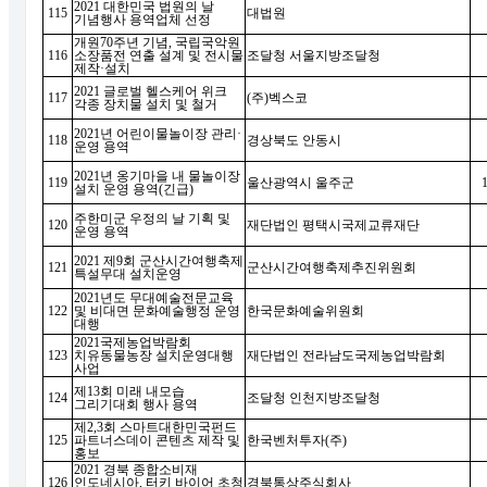
2021
대한민국 법원의 날
115
대법원
기념행사 용역업체 선정
개원
70
주년 기념
,
국립국악원
116
소장품전 연출 설계 및 전시물
조달청 서울지방조달청
제작
·
설치
2021
글로벌 헬스케어 위크
117
(
주
)
벡스코
각종 장치물 설치 및 철거
2021
년 어린이물놀이장 관리
·
118
경상북도 안동시
운영 용역
2021
년 옹기마을 내 물놀이장
119
울산광역시 울주군
설치 운영 용역
(
긴급
)
주한미군 우정의 날 기획 및
120
재단법인 평택시국제교류재단
운영 용역
2021
제
9
회 군산시간여행축제
121
군산시간여행축제추진위원회
특설무대 설치운영
2021
년도 무대예술전문교육
122
및 비대면 문화예술행정 운영
한국문화예술위원회
대행
2021
국제농업박람회
123
치유동물농장 설치운영대행
재단법인 전라남도국제농업박람회
사업
제
13
회 미래 내모습
124
조달청 인천지방조달청
그리기대회 행사 용역
제
2,3
회 스마트대한민국펀드
125
파트너스데이 콘텐츠 제작 및
한국벤처투자
(
주
)
홍보
2021
경북 종합소비재
126
인도네시아
,
터키 바이어 초청
경북통상주식회사