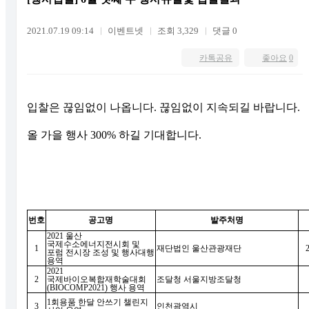
2021.07.19 09:14
이벤트넷
조회 3,329
댓글 0
카톡공유
좋아요
0
입찰은 끊임없이 나옵니다. 끊임없이 지속되길 바랍니다.
올 가을 행사 300% 하길 기대합니다.
번호
공고명
발주처명
2021
울산
국제수소에너지전시회 및
1
재단법인 울산관광재단
포럼 전시장 조성 및 행사대행
용역
2021
2
국제바이오복합재학술대회
조달청 서울지방조달청
(BIOCOMP2021)
행사 용역
1
회용품 한달 안쓰기 챌린지
3
인천광역시