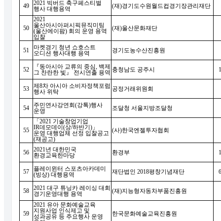
2021
빅버드 축구페스티벌
49
(
재
)
경기도수원월드컵경기장관리재단
행사 대행용역
2021
울산아시아퍼시픽뮤직미팅
50
(
재
)
울산문화재단
(
울산에이팜
)
회의 운영 용역
입찰
마켓경기 청년 쇼호스트
51
경기도농수산진흥원
오디션 행사대행 용역
『
동아시아 교류의 중심
,
백제
52
충청남도 공주시
그 찬란한 빛
』
전시연출 용역
제
8
차 아시아 소비자정책포럼
53
공정거래위원회
행사 위탁
주민연사강연회
(
강톡
)
행사
54
조달청 서울지방조달청
운영
「
2021
기술창업기업
IR
데모데이
(
상
/
하반기
)
」
55
(
사
)
한국엔젤투자협회
운영 대행업체 선정 입찰공고
(
재공고
)
2021
년 대한민국
56
환경부
환경교육한마당
플레이윈터 스포츠아카데미
57
재단법인
2018
평창기념재단
(
빙상
)
대행용역
2021
대구 튜닝카 레이싱 대회
58
(
재
)
지능형자동차부품진흥원
경기운영대행 용역
2021
유아 문화예술교육
지원사업 인식제고 및
59
한국문화예술교육진흥원
성과공유 등 주요행사 운영