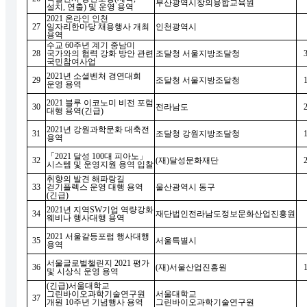
부산광역시창의융합교육원
설치
,
연출
)
및 운영 용역
2021
온라인 인천
27
일자리한마당 채용행사 개최
인천광역시
용역
수교
60
주년 계기 중남미
28
국가와의 협력 강화 방안 관련
조달청 서울지방조달청
국민참여사업
2021
년 소셜벤처 경연대회
29
조달청 서울지방조달청
운영 용역
2021
블루 이코노미 비전 포럼
30
전라남도
대행 용역
(
긴급
)
2021
년 강원과학문화 대축전
31
조달청 강원지방조달청
용역
「
2021
달성
100
대 피아노
」
32
(
재
)
달성문화재단
시스템 및 운영지원 용역 입찰
취향의 발견 해파랑길
33
걷기플렉스 운영 대행 용역
울산광역시 동구
(
긴급
)
2021
년 지역
SW
기업 역량강화
34
재단법인전라남도정보문화산업진흥원
웨비나 행사대행 용역
2021
서울갈등포럼 행사대행
35
서울특별시
용역
서울글로벌챌린지
2021
평가
36
(
재
)
서울산업진흥원
및 시상식 운영 용역
(
긴급
)
서울대학교
그린바이오과학기술연구원
서울대학교
37
개원
10
주년 기념행사 용역
그린바이오과학기술연구원