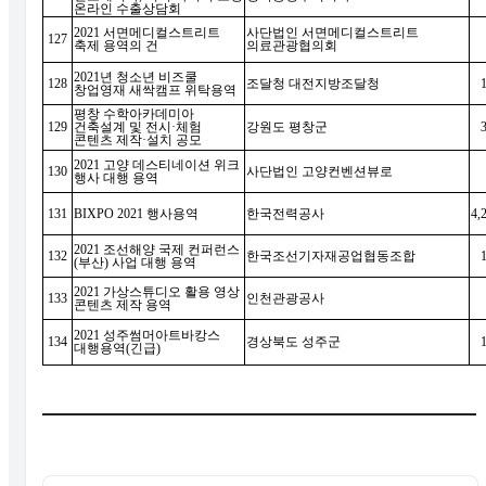
온라인 수출상담회
2021
서면메디컬스트리트
사단법인 서면메디컬스트리트
127
축제 용역의 건
의료관광협의회
2021
년 청소년 비즈쿨
128
조달청 대전지방조달청
창업영재 새싹캠프 위탁용역
평창 수학아카데미아
129
건축설계 및 전시
·
체험
강원도 평창군
콘텐츠 제작
·
설치 공모
2021
고양 데스티네이션 위크
130
사단법인 고양컨벤션뷰로
행사 대행 용역
131
BIXPO 2021
행사용역
한국전력공사
4,
2021
조선해양 국제 컨퍼런스
132
한국조선기자재공업협동조합
(
부산
)
사업 대행 용역
2021
가상스튜디오 활용 영상
133
인천관광공사
콘텐츠 제작 용역
2021
성주썸머아트바캉스
134
경상북도 성주군
대행용역
(
긴급
)