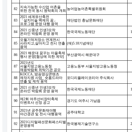
지속가능한 수산업 어촌을
82
농어업농어촌특별위원회
위한 전국 동시 원탁회의 개최
2021
세계유산축전
83
「
설치미술 백제의 꿈
」
재단법인 충남문화재단
프로그램 운영 대행 용역
2021
신중년 인생
3
모작
84
한국국제노동재단
온라인 박람회 운영 용역
오월기억저장소 연계전시
85
사라지고
,
살아지고 전시 연출
(
재
)5.18
기념재단
용역
2021
해운대 꿈꾸는 마을축제
86
부산광역시 해운대구
행사 운영
[
협상에 의한 계약
]
2021
년도
87
서울지방고용노동청
고용노동부 서울지방고용노동청
채용박람회 위탁기관 공모
KOCCA_
방송영상콘텐츠
88
제작지원 사업
_
숏폼드라마
포디리플레이코리아 주식회사
연출 및 제작 용역
2021
신중년 인생
3
모작
89
한국국제노동재단
온라인 박람회 운영 용역
제
2
회 여주선비장터축제
90
경기도 여주시 가남읍
이벤트사 선정 공고
2021
년 공주문화재야행
91
공주대학교
야간경관 및 전시 대행용역
2021
디지털패션문화페스티벌
92
한국봉제기술연구소
운영용역