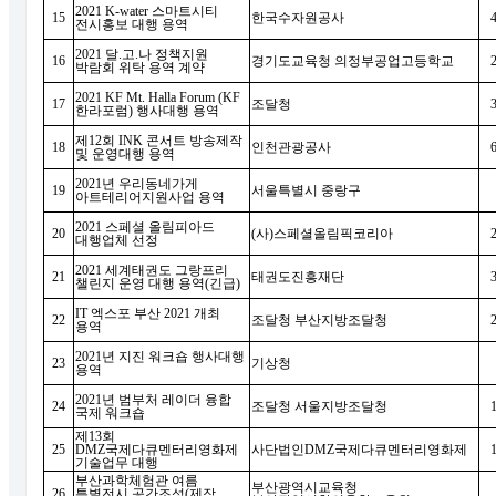
2021 K-water
스마트시티
15
한국수자원공사
전시홍보 대행 용역
2021
달
.
고
.
나 정책지원
16
경기도교육청 의정부공업고등학교
박람회 위탁 용역 계약
2021 KF Mt. Halla Forum (KF
17
조달청
한라포럼
)
행사대행 용역
제
12
회
INK
콘서트 방송제작
18
인천관광공사
및 운영대행 용역
2021
년 우리동네가게
19
서울특별시 중랑구
아트테리어지원사업 용역
2021
스페셜 올림피아드
20
(
사
)
스페셜올림픽코리아
대행업체 선정
2021
세계태권도 그랑프리
21
태권도진흥재단
챌린지 운영 대행 용역
(
긴급
)
IT
엑스포 부산
2021
개최
22
조달청 부산지방조달청
용역
2021
년 지진 워크숍 행사대행
23
기상청
용역
2021
년 범부처 레이더 융합
24
조달청 서울지방조달청
국제 워크숍
제
13
회
25
DMZ
국제다큐멘터리영화제
사단법인
DMZ
국제다큐멘터리영화제
기술업무 대행
부산과학체험관 여름
부산광역시교육청
26
특별전시 공간조성
(
제작
,