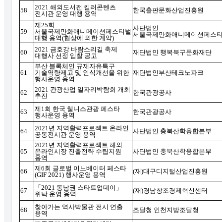
2021
해외도서전 킬러콘텐츠
58
한국출판문화산업진흥원
전시관 운영 대행 용역
제
25
회
사단법인
59
서울국제만화애니메이션페스티벌
서울국제만화애니메이션페스
대행 용역
(
협상에 의한 계약
)
2021
금호강 바람소리길 축제
60
재단법인 행복북구문화재단
대행사 선정 입찰 공고
부산 블록체인 규제자유특구
61
기술역량제고 및 인식개선을 위한
재단법인부산테크노파크
행사운영 용역
2021
관광산업 일자리박람회 개최
62
한국관광공사
추진
제
1
회 한국 웰니스관광 페스타
63
한국관광공사
행사운영 용역
2021
년 지역활력프로젝트 온라인
64
사단법인 충북산학융합본부
공동전시관 운영 용역
2021
년 지역활력프로젝트 해외
65
온라인시장 진출전략 수립지원
사단법인 충북산학융합본부
용역
제
6
회 글로벌 이노베이터 페스타
66
(
재
)
대구디지털산업진흥원
(GIF 2021)
행사운영 용역
「
2021
동남권 스타트업데이
」
67
(
재
)
경남창조경제혁신센터
위탁 운영 용역
찾아가는 역사박물관 전시 연출
68
조달청 인천지방조달청
용역