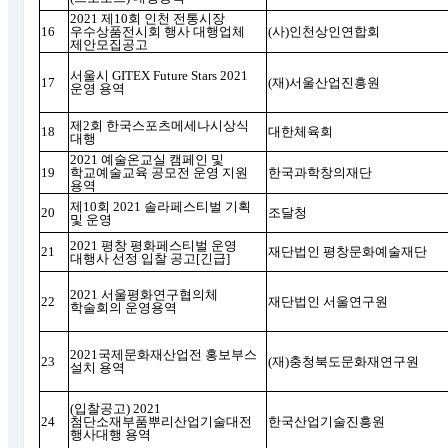
2021
제
10
회 인천 전통시장
16
우수상품전시회 행사 대행업체
(
사
)
인천상인연합회
제안모집공고
서울시
GITEX Future Stars 2021
17
(
재
)
서울산업진흥원
운영 용역
제
2
회 한국스포츠메세나시상식
18
대한체육회
대행
2021
예술온교실 캠페인 및
19
학교예술교육 공모전 운영 지원
한국과학창의재단
용역
제
10
회
2021
솔라페스티벌 기획
20
조달청
및 운영
2021
평창 평화페스티벌 운영
21
재단법인 평창문화예술재단
대행사 선정 입찰 공고
[
긴급
]
2021
서울평화연구협의체
22
재단법인 서울연구원
학술회의 운영용역
2021
국제문화재산업전 홍보부스
23
(
재
)
충청북도문화재연구원
설치 용역
(
입찰공고
) 2021
24
첨단소재부품뿌리산업기술대전
한국산업기술진흥원
행사대행 용역