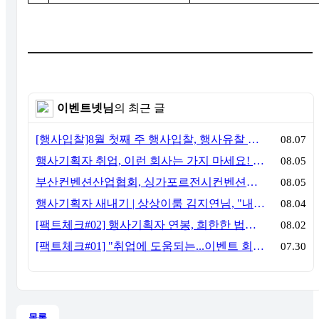
이벤트넷님
의 최근 글
[행사입찰]8월 첫째 주 행사입찰, 행사유찰 결과
08.07
행사기획자 취업, 이런 회사는 가지 마세요! 신입이 꼭 알아야 할 5가지 기준[이벤트산업 팩트체크#3]
08.05
부산컨벤션산업협회, 싱가포르전시컨벤션협회(SACEOS)와 업무협약 체결… 아시아 마이스 협력 확대
08.05
행사기획자 새내기 | 상상이룸 김지연님, "내 맘대로, 내 뜻대로 행사를 만든다
08.04
[팩트체크#02] 행사기획자 연봉, 희한한 법칙~ '첨에는 비실, 3년만 지나면 튼실'
08.02
[팩트체크#01] "취업에 도움되는...이벤트 회사, 어떻게 구분할까?"… 1인당 매출 '3억 원'의 법칙
07.30
목록