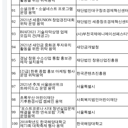
활동을 위한 위탁용역
소셜크루
+
소셜네스트 프로그램
91
재단법인대구창조경제혁신센
운영 용역
2021
년 세종
UNION
창업경진대회
92
재단법인 세종창조경제혁신센
위탁 운영 용역
BIAF2021
기술자막상영 업체
93
(
사
)
부천국제애니메이션페스티
모집의 건
(
재공고
)
2021
년 새만금 중화권 투자유치
94
새만금개발청
활동을 위한 위탁 용역
경남 창원 수소산업 통합 홍보관
95
재단법인 창원산업진흥원
제작
·
설치용역
[
긴급
]
한류 종합 홍보 마케팅 행사
96
한국콘텐츠진흥원
운영 위탁용역
2021
년 추계 서울패션위크
97
서울특별시
트레이드쇼 운영 용역
초록우산 어린이재단
98
사회복지법인어린이재단
기후환경사업 캠페인 용역
‘
포스트코로나 시대 청년실업문제
99
해결을 위한 연속포럼
’
기획
·
서울특별시
운영용역
2018
학년도 한국해양대학교
100
한국해양대학교
제
73
회 대학축제 행사 용역