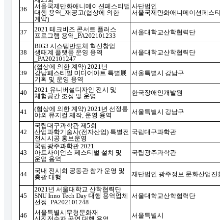
서울국제만화애니메이션페스티벌
사단법인
36
대행 용역
_
재공고
(
협상에 의한
서울국제만화애니메이션페스
계약
)
2021
테크비즈 콘서트 플러스
37
서울대학교산학협력단
프로그램 용역
_PA202101233
BIG3
시스템반도체 혁신창업
38
생태계 플랫폼 운영 용역
서울대학교산학협력단
_PA202101247
(
협상에 의한 계약
) 2021
년
39
강남페스티벌 미디어아트 특별
展
서울특별시 강남구
기획 및 운영 용역
2021
유니버설디자인 전시 및
40
한국장애인개발원
체험공간 조성 및 운영
(
협상에 의한 계약
) 2021
년 선정릉
41
서울특별시 강남구
야외 뮤지컬 제작
,
운영 용역
국립대구과학관 제
5
회
42
산업과학기술사
(
전자산업
)
특별전
국립대구과학관
전시시공 홍보운영
국립광주과학관
2021
43
아트사이언스 페스티벌 설치 및
국립광주과학관
운영 용역
국내 전시회 공동관 참가 운영 및
44
재단법인 광주정보
.
문화산업진
총괄 대행
2021
년 서울대학교 산학협력단
45
SNU Inno Tech Day
대행 용역업체
서울대학교산학협력단
선정
_PA202101248
서울특별시무형문화재
46
서울특별시
신진전승자 공연 대행 용역