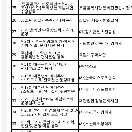
[
못골골목시장 문화관광형시장
25
육성사업단
]
특화상품 개발사업
못골골목시장 문화관광형시장 
수행용역
26
2021
년 한글가족축제 대행 용역
조달청 서울지방조달청
2021
온라인 수출상담회 기획 및
27
(
재
)
경기콘텐츠진흥원
운영
제
3
회 강릉국제영화제 개
·
폐막식
28
사단법인 강릉국제영화제
기획
,
연출
,
운영 대행 용역
국립대구과학관
2021
년
29
국립대구과학관
공동특별전 전시운영 용역
제
21
회 대구국제식품산업전
30
(
주
)
엑스코
전시부스 설치용역
제
13
회 대통령배 아마추어
31
(
사
)
한국이스포츠협회
e
스포츠 대회 전국결선 운영대행
제
13
회 대통령배 아마추어
32
(
사
)
한국이스포츠협회
e
스포츠 대회 전국결선 주관방송
2021.
강남페스티벌 마임페스타
33
재단법인 강남문화재단
운영업체 선정
제
26
회 부산국제영화제 영사 및
D-
34
(
사
)
부산국제영화제
Cinema
지원 업체 모집 공고
제
3
회 아시아콘텐츠어워즈 기획
,
35
(
사
)
부산국제영화제
연출 및 운영 대행 용역
제
25
회