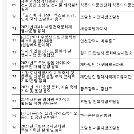
제주국가생약자원관리센터
69
전시공간 조성 및 전시물 제작설치
식품의약품안전처 식품의약품
설계
『
코리아 나라장터 엑스포
2021
』
70
조달청 대전지방조달청
연계 국제 조달행사 용역
2021
년 제
4
회 세종건축문화제
71
세종특별자치시
행사운영 용역
(
긴급
)2021
수봉산 드림프로젝트
72
페스티벌 행사대행
인천광역시 미추홀구
(
협상에의한계약
)
역사가 있는 경기도 문화의 날
73
경기도 안성시 문화예술사업소
행사대행 용역
(
협상
)
2021
년도 로봇 창업 아이디어
74
재단법인 대구테크노파크
공모전 개최
·
운영 용역
신장 도시재생사업 지역축제 및
75
글로벌 다문화 공감 토크 콘서트
재단법인 평택시국제교류재단
기획
/
운영 용역
2021
년
1913
송정 문화
,
예술 축제
76
광주광역시 광산구
기획 및 운영 용역
21
년 새만금 영어권 투자유치
77
조달청 전북지방조달청
활동을 위한 위탁용역
[
긴급
]
온라인 실감 공연 스튜디오
78
한국콘텐츠진흥원
운영 및 공연 위탁용역
2021
년 국립여성사전시관
79
조달청 서울지방조달청
특별기획전 설계 및 설치