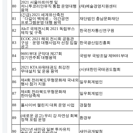
2021
서울아트마켓 및
80
저니투코리안뮤직 통합 운영대행
(
재
)
예술경영지원센터
용역
(
긴급
) 2021
세계유산축전
81
「
다같이 백제로
」
야간공연
재단법인 충남문화재단
프로그램운영 대행 용역
AIoT
국제전시회
2021
독립부스
82
한국전자통신연구원
제작 및 구축
ECOC 2021
해외 전시회 공동관
83
구성
ㆍ
운영 대행사업자 선정 입찰
한국광산업진흥회
공고
9691
부대 군악대 제
27
회
84
국방부 국방조달 제
9691
부대
정기연주회 대행용역
2021 KTA
파워태권도 최강전
85
(
사
)
대한민국태권도협회
무대설치 및 운용 용역
제
4
회 전라북도무형문화재 국내외
86
일우회계법인
행사 참가 지원
제
4
회 전라북도무형문화재
87
일우회계법인
한마당축제
88
폴사이버 챌린지 대회 운영 사업
경찰청
(
새로운 공고
)
우리 강 자연성 회복
89
환경부
정책 포럼 운영
2021
년 새만금 일본 투자유치
90
새만금개발청