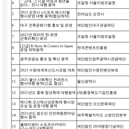
「
근대
,
그 시절 여성과 청년을
4
조달청 서울지방조달청
읽다
」
전시 대행 용역
2021
순천시
e
스포츠 페스티벌
5
전라남도 순천시
행사운영 대행 용역
(
협상계약
)
6
대구 건축문화기행 홍보 및 운영
재단법인대구관광재단
2021
년 제
20
차 한
-
유엔
7
조달청 서울지방조달청
군축비확산 회의
[
긴급
] K-Story & Comics in Japan
8
한국콘텐츠진흥원
운영 위탁용역
9
광주관광송 홍보 및 확산 용역
재단법인광주광역시관광재단
10
2021
수원세계유산도시포럼 개최
재단법인수원컨벤션뷰로
2021
울산 사회혁신 컨퍼런스
11
울산광역시
행사대행 용역
(
긴급
,
협상
)
12
2021
년도 충북 청년축제 대행용역
(
재
)
충청북도기업진흥원
제
12
회 오산독산성문화제 행사장
13
재단법인 오산문화재단
조성 및 운영 대행 용역
2021
년도 범도민 안전체험한마당
14
제주특별자치도 소방안전본부
행사 용역
플레이윈터 스포츠아카데미
15
재단법인
2018
평창기념재단
(
스노보드
)
대행용역