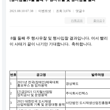
2021.08.10 07:38
이벤트넷
조회 3,076
댓글 0
카톡공유
좋아요
0
8월 둘째 주 행사유찰 및 행사입찰 결과입니다. 어서 빨리
이 사태가 끝이 나기만 기대합니다. 축하합니다.
번호
공고명
발주처명
2021
년 전국
(
장애인
)
체육대회
1
경상북도
홍보부스 등 임차용역
[
긴급
]2021
디지털산업팀
2
주식회사킨텍스
장치공사 및 운영용역
2021
대한민국 도시재생
3
사단법인 도시재생산업진흥협
산업박람회 기획 및 운영대행 용역