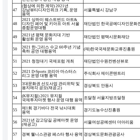
(
협상에 의한 계약
) 2021
년
47
강남뷰티디자인위크 기획
,
운영
서울특별시 강남구
용역
2021
상하이 웨스트번드 아트
&
48
디자인 페어 및 키아프 아트 서울
재단법인 한국공예디자인문화
종합운영대행
2021
년 평택 문화지대 기반
49
재단법인 평택시문화재단
활성화 운영 용역
2021
한
-
그리스 수교
60
주년 기념
50
(
재
)
한국국제문화교류진흥원
축하 공연 대행용역
51
2021
청정대기 국제포럼 개최
재단법인수원컨벤션뷰로
2021 D-Sports
코리아 마스터스
52
주식회사 제이콘텐트리
리그 운영 대행 용역
3
대문화권 선도사업 관리위탁 및
53
경상북도 안동시
용지매각 공모
(
재공고
)
(K
뮤지컬
) 2021
뮤지컬
54
조달청 서울지방조달청
국제투자마켓 행사 운영 대행 용역
제
1
회 경기바다 전국 낚시대회
55
경기도농수산진흥원
용역
2021
년 감고당길 공예마켓 운영
56
서울여성공예센터 더아리움
(
재공고
)
57
경북 웰니스관광 페스타 행사 용역
경상북도문화관광공사