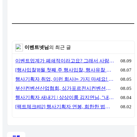
이벤트넷님
의 최근 글
이벤트업계가 폐쇄적이라고요? 그래서 사람이 안 옵니다
08.09
[행사입찰]8월 첫째 주 행사입찰, 행사유찰 결과
08.07
행사기획자 취업, 이런 회사는 가지 마세요! 신입이 꼭 알아야 할 5가지 기준[이벤트산업 팩트체크#3]
08.05
부산컨벤션산업협회, 싱가포르전시컨벤션협회(SACEOS)와 업무협약 체결… 아시아 마이스 협력 확대
08.05
행사기획자 새내기 | 상상이룸 김지연님, "내 맘대로, 내 뜻대로 행사를 만든다
08.04
[팩트체크#02] 행사기획자 연봉, 희한한 법칙~ '첨에는 비실, 3년만 지나면 튼실'
08.02