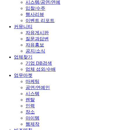
시스템/공연/연예
입찰/수주
행사리뷰
이벤트 리포트
커뮤니티
자유게시판
질문과답변
자유홍보
공지/소식
업체찾기
기업 DB검색
업체 섭외/수배
업무마켓
마케팅
공연/연예인
시스템
렌탈
인력
장소
아이템
웹제작