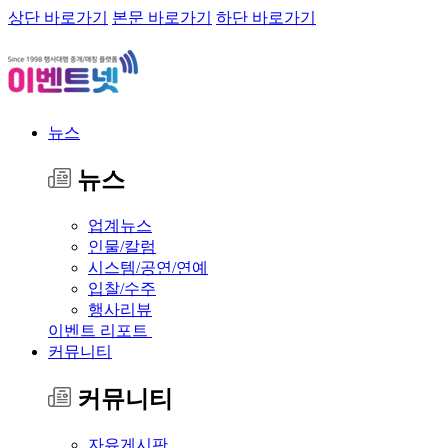
상단 바로가기
본문 바로가기
하단 바로가기
뉴스
뉴스
업계뉴스
인물/칼럼
시스템/공연/연예
입찰/수주
행사리뷰
이벤트 리포트
커뮤니티
커뮤니티
자유게시판