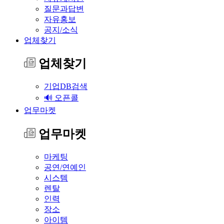
질문과답변
자유홍보
공지/소식
업체찾기
업체찾기
기업DB검색
🔊 오픈콜
업무마켓
업무마켓
마케팅
공연/연예인
시스템
렌탈
인력
장소
아이템