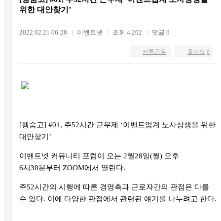
위한 대안찾기’
2022.02.21 06:28
이벤트넷
조회 4,202
댓글 0
카톡공유
좋아요
0
[
행숨고
] #01,
주
52
시간 근무제
‘
이벤트업계 노사상생을 위한
대안찾기
’
이벤트넷 커뮤니티 포럼이 오는
2
월
28
일
(
월
)
오후
6
시
30
분부터
ZOOM
에서 열린다
.
주
52
시간의 시행에 따른 경영측과 근로자간의 관점은 다를
수 있다
.
이에 다양한 관점에서 관련된 얘기를 나누려고 한다
.