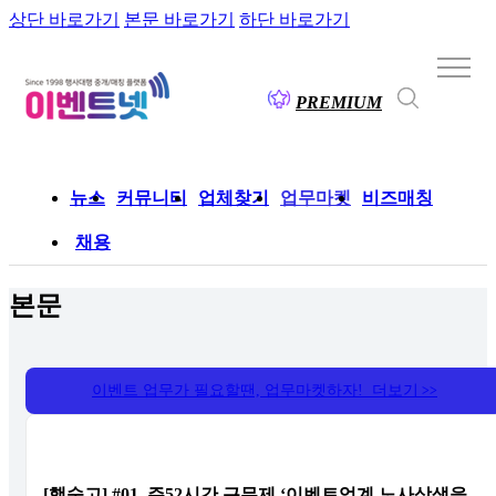
상단 바로가기
본문 바로가기
하단 바로가기
PREMIUM
뉴스
커뮤니티
업체찾기
업무마켓
비즈매칭
채용
본문
이벤트 업무가 필요할땐, 업무마켓하자! 더보기
>>
[행숨고] #01, 주52시간 근무제 ‘이벤트업계 노사상생을