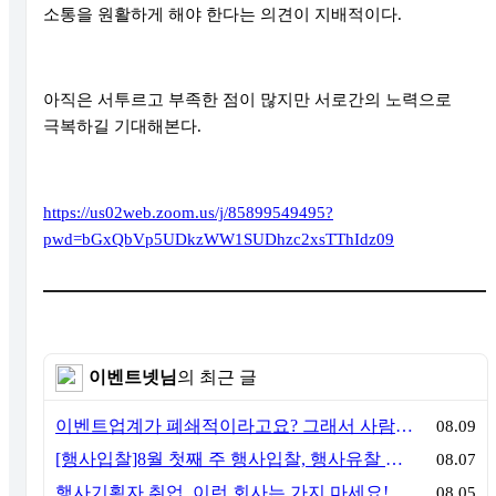
소통을 원활하게 해야 한다는 의견이 지배적이다
.
아직은 서투르고 부족한 점이 많지만 서로간의 노력으로
극복하길 기대해본다
.
https://us02web.zoom.us/j/85899549495?
pwd=bGxQbVp5UDkzWW1SUDhzc2xsTThIdz09
이벤트넷님
의 최근 글
이벤트업계가 폐쇄적이라고요? 그래서 사람이 안 옵니다
08.09
[행사입찰]8월 첫째 주 행사입찰, 행사유찰 결과
08.07
행사기획자 취업, 이런 회사는 가지 마세요! 신입이 꼭 알아야 할 5가지 기준[이벤트산업 팩트체크#3]
08.05