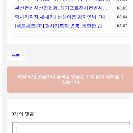
부산컨벤션산업협회, 싱가포르전시컨벤션협회(SACEOS)와 업무협약 체결… 아시아 마이스 협력 확대
08.05
행사기획자 새내기 | 상상이룸 김지연님, "내 맘대로, 내 뜻대로 행사를 만든다
08.04
[팩트체크#02] 행사기획자 연봉, 희한한 법칙~ '첨에는 비실, 3년만 지나면 튼실'
08.02
목록
악의 적인 댓글이나 공격성 댓글은
고지 없이 삭제될 수
있습니다.
0개의 댓글