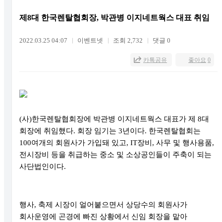
제8대 한국렌탈협회장, 박관병 이지네트웍스 대표 취임
2022.03.25 04:07
이벤트넷
조회 2,732
댓글 0
카톡공유
좋아요
0
(
사
)
한국렌탈협회장에 박관병 이지네트웍스 대표가 제
8
대
회장에 취임했다
.
회장 임기는
3
년이다
.
한국렌탈협회는
100
여개의 회원사가 가입돼 있고
, IT
장비
,
사무 및 행사용품
,
전시장비 등을 취급하는 중소 및 소상공인들이 주축이 되는
사단법인이다
.
행사
,
축제 시장이 얼어붙으면서 상당수의 회원사가
회사운영에 곤경에 빠진 상황에서 신임 회장을 맡아