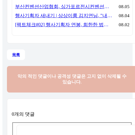
부산컨벤션산업협회, 싱가포르전시컨벤션협회(SACEOS)와 업무협약 체결… 아시아 마이스 협력 확대
08.05
행사기획자 새내기 | 상상이룸 김지연님, "내 맘대로, 내 뜻대로 행사를 만든다
08.04
[팩트체크#02] 행사기획자 연봉, 희한한 법칙~ '첨에는 비실, 3년만 지나면 튼실'
08.02
목록
악의 적인 댓글이나 공격성 댓글은
고지 없이 삭제될 수
있습니다.
0개의 댓글