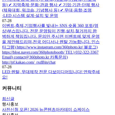
등) ✔ 지역축제·문화·관광 행사 ✔ 기업·기관·단체 행사
(체육대회, 워크숍, 기념행사 등) ✔ 무대·음향·조명
·LED 시스템 설계·설치 및 운영
07-28
이벤트,축제,기업행사를 빛내는 SNS 숏폼 360 포토(영
상)부스입니다. 전문 운영팀이 진행,설치,철거까지 완
벽하게 책임집니다. 문의만 주시면 이벤트에 맞게 운영
을 제안해드리며,전국 어디서나 렌탈 가능합니다. 인스
타그램) https://www.instagram.com/360photo.kr/ 블로그)
https://blog.naver.com/360photobooth/ TEL) 032-322-3367
Email) contact@360photo.kr 카톡문의)
http://pf.kakao.com/_rxdBin/chat
07-28
LED 렌탈, 무대제작 전문 다보미디어입니다! 연락주세
요!
커뮤니티
최신글
행사홍보
사전신청 오픈! 2026 뉴콘텐츠아카데미 쇼케이스
회사홍보