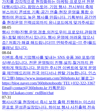
가치를 감각적으로 현장화하는 마케팅·프로모션 전문
대행사입니다. 팝업스토어, 기업 행사, 전시부터 축제
부스까지 콘셉트 기획·공간 연출·현장 운영을 통합 수
행하여 완성도 높은 행사를 만듭니다. 기획부터 공간연
출 현장운영 인력섭외까지 유니코드에게 맞겨주세요!
08-05
행사 인력(진행.운영.경호.의전도우미.프로모터.관람객
등) 토탈 에이전시 입니다. 행사 운영에 어려움 많으시
죠? 저희가 해결 해드립니다!!!! 연락주세요~!!! 주)월드
플래닝 입니다.
08-04
이벤트,축제,기업행사를 빛내는 SNS 숏폼 360 포토(영
상)부스입니다. 전문 운영팀이 진행,설치,철거까지 완
벽하게 책임집니다. 문의만 주시면 이벤트에 맞게 운영
을 제안해드리며,전국 어디서나 렌탈 가능합니다. 인스
타그램) https://www.instagram.com/360photo.kr/ 블로그)
https://blog.naver.com/360photobooth/ TEL) 032-322-3367
Email) contact@360photo.kr 카톡문의)
http://pf.kakao.com/_rxdBin/chat
07-31
행사사진을 현장에서 즉시 보정 출력 진행하는 미스터
문포토 문성준실장입니다. 하이브 행사 사진출력 전속