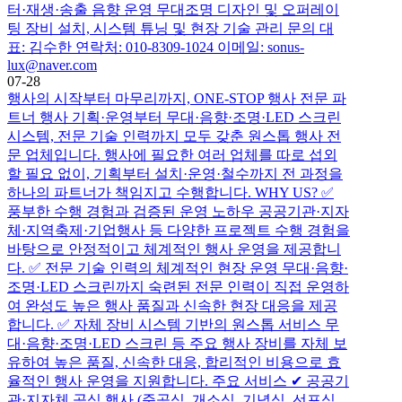
터·재생·송출 음향 운영 무대조명 디자인 및 오퍼레이
팅 장비 설치, 시스템 튜닝 및 현장 기술 관리 문의 대
표: 김수한 연락처: 010-8309-1024 이메일: sonus-
lux@naver.com
07-28
행사의 시작부터 마무리까지, ONE-STOP 행사 전문 파
트너 행사 기획·운영부터 무대·음향·조명·LED 스크린
시스템, 전문 기술 인력까지 모두 갖춘 원스톱 행사 전
문 업체입니다. 행사에 필요한 여러 업체를 따로 섭외
할 필요 없이, 기획부터 설치·운영·철수까지 전 과정을
하나의 파트너가 책임지고 수행합니다. WHY US? ✅
풍부한 수행 경험과 검증된 운영 노하우 공공기관·지자
체·지역축제·기업행사 등 다양한 프로젝트 수행 경험을
바탕으로 안정적이고 체계적인 행사 운영을 제공합니
다. ✅ 전문 기술 인력의 체계적인 현장 운영 무대·음향·
조명·LED 스크린까지 숙련된 전문 인력이 직접 운영하
여 완성도 높은 행사 품질과 신속한 현장 대응을 제공
합니다. ✅ 자체 장비 시스템 기반의 원스톱 서비스 무
대·음향·조명·LED 스크린 등 주요 행사 장비를 자체 보
유하여 높은 품질, 신속한 대응, 합리적인 비용으로 효
율적인 행사 운영을 지원합니다. 주요 서비스 ✔ 공공기
관·지자체 공식 행사 (준공식, 개소식, 기념식, 선포식