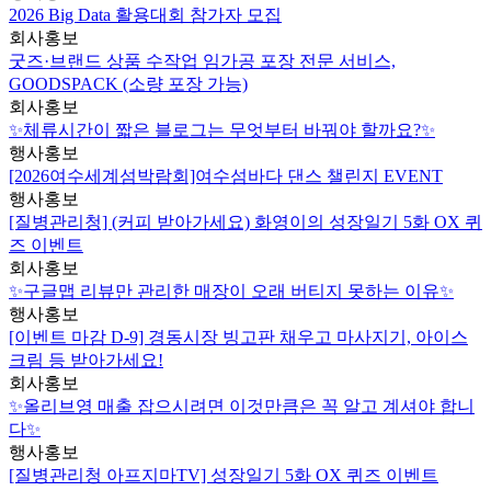
2026 Big Data 활용대회 참가자 모집
회사홍보
굿즈·브랜드 상품 수작업 임가공 포장 전문 서비스,
GOODSPACK (소량 포장 가능)
회사홍보
✨체류시간이 짧은 블로그는 무엇부터 바꿔야 할까요?✨
행사홍보
[2026여수세계섬박람회]여수섬바다 댄스 챌린지 EVENT
행사홍보
[질병관리청] (커피 받아가세요) 화영이의 성장일기 5화 OX 퀴
즈 이벤트
회사홍보
✨구글맵 리뷰만 관리한 매장이 오래 버티지 못하는 이유✨
행사홍보
[이벤트 마감 D-9] 경동시장 빙고판 채우고 마사지기, 아이스
크림 등 받아가세요!
회사홍보
✨올리브영 매출 잡으시려면 이것만큼은 꼭 알고 계셔야 합니
다✨
행사홍보
[질병관리청 아프지마TV] 성장일기 5화 OX 퀴즈 이벤트