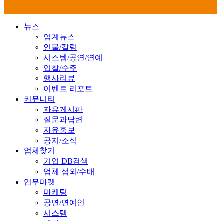
뉴스
업계뉴스
인물/칼럼
시스템/공연/연예
입찰/수주
행사리뷰
이벤트 리포트
커뮤니티
자유게시판
질문과답변
자유홍보
공지/소식
업체찾기
기업 DB검색
업체 섭외/수배
업무마켓
마케팅
공연/연예인
시스템