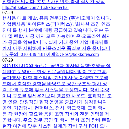
진행업체입니다. 포토존사진인화.출력 실시간 상담
http://pf.kakao.com/_Lxkxbxon/chat
07-29
행사용 매트 개발, 유통 전문기업 (주)비오케이 입니다.
기업행사용 '파이론텍스(파이텍스)', '화사한 조경 인조
잔디'를 행사 분야에 대량 공급하고 있습니다. 단순 구
매 및 렌탈, 시공 까지 모두 가능하며 온-오프라인 최저
가 공급을 약속합니다. 실제 거래 중인 기업 대표님들
께서 아주 저렴하게 만족스러운 품질로 사용 중이십니
다. 문의: 010 4II9 43II 이메일: kbs@bokkorea.com
07-29
SONUS LUX와 SeeU는 공연과 행사의 음향·조명을 설
계하고 운영하는 현장 전문팀입니다. 방송 프로그램,
국가행사, 대형 페스티벌, 기업행사 등 다양한 프로젝
트에서 축적한 경험을 바탕으로 공간 구조와 행사 성
격, 관객 규모에 맞는 시스템을 구성합니다. 장비 수량
이나 규모를 앞세우기보다 명료한 사운드, 효과적인 조
명 연출, 안정적인 현장 운영을 중요하게 생각합니다.
공연, 기업행사, 컨퍼런스, 전시, 학교축제, 교회 행사
등 각 현장에 필요한 음향·조명 장비와 전문 인력을 제
공합니다. 주요 업무 공연 및 행사 음향·조명 장비 렌탈
현장 여건에 맞춘 시스템 설계와 장비 구성 FOH·모니