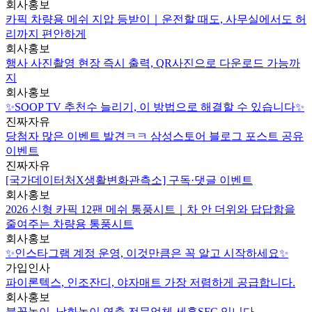
회사홍보
카픽 차량용 메쉬 지압 등받이｜운전할 때도, 사무실에서도 허
리까지 편안하게
회사홍보
행사 사진촬영 현장 즉시 출력, QR사진으로 다운로드 가능까
지
회사홍보
✨SOOP TV 추천수 늘리기, 이 방법으로 해결할 수 있습니다✨
진짜자유
당첨자 많은 이벤트 발견ㅋㅋ 삼성스토어 블로그 포스트 공유
이벤트
진짜자유
[국가데이터처X생활변화관측소] 구독·댓글 이벤트
회사홍보
2026 신형 카픽 12팬 메쉬 통풍시트｜차 안 더위와 답답함을
줄여주는 차량용 통풍시트
회사홍보
✨인스타그램 계정 운영, 이것만큼은 꼭 알고 시작하세요✨
가입인사
파이론텍스, 인조잔디, 야자매트 가장 저렴하게 공급합니다.
회사홍보
불꽃놀이, 낙화놀이 연출 전문업체 세홍SFC 입니다