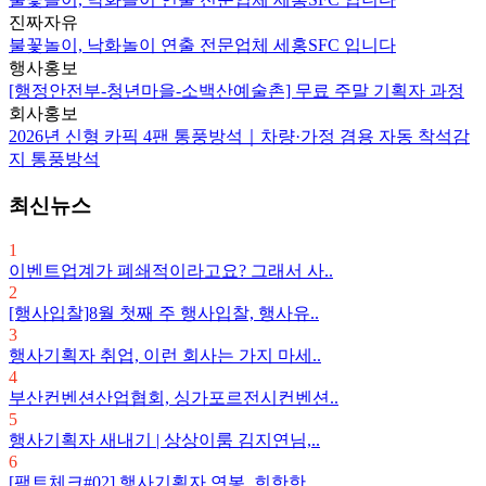
진짜자유
불꽃놀이, 낙화놀이 연출 전문업체 세홍SFC 입니다
행사홍보
[행정안전부-청년마을-소백산예술촌] 무료 주말 기획자 과정
회사홍보
2026년 신형 카픽 4팬 통풍방석｜차량·가정 겸용 자동 착석감
지 통풍방석
최신뉴스
1
이벤트업계가 폐쇄적이라고요? 그래서 사..
2
[행사입찰]8월 첫째 주 행사입찰, 행사유..
3
행사기획자 취업, 이런 회사는 가지 마세..
4
부산컨벤션산업협회, 싱가포르전시컨벤션..
5
행사기획자 새내기 | 상상이룸 김지연님,..
6
[팩트체크#02] 행사기획자 연봉, 희한한 ..