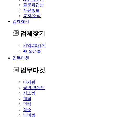
질문과답변
자유홍보
공지/소식
업체찾기
업체찾기
기업DB검색
🔊 오픈콜
업무마켓
업무마켓
마케팅
공연/연예인
시스템
렌탈
인력
장소
아이템