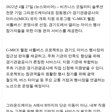
2022
년
4
월
27
일
(
뉴스와이어
) --
비즈니스 모빌리티 솔루션
전문 기업 그라운드케이
(
대표 장동원
)
가 경기관광공사의
마이스
(MICE)
유치
·
개최 지원 프로그램
‘G-MICE
웰컴
셔틀버스
’
운영사로 선정
,
경기도에서 열리는 마이스 행사
참가자들을 위한 이동 편의 서비스를 제공한다
.
G-MICE
웰컴 셔틀버스 프로젝트는 경기도 마이스 행사장의
접근성 편의를 제공하고
,
주최 기관의 만족도 향상을 위해
경기관광공사가 론칭한 서비스다
.
지원 기준에 부합하는
주최 기관은 경기관광공사에 직접 신청해 지원받을 수 있다
.
프로젝트는 참관객들의 원활한 행사 참가를 위해 광역
철도역
,
버스 터미널 등 주요 교통 거점과 행사장을 연결하는
노선으로 운영될 예정이다
.
그라운드케이는
A
에서
B
까지의 단순 이동이 아닌
,
내부 직원
또는 고객을 위해 목적 기반의 이동 서비스가 필요한 기업
·