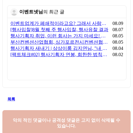
이벤트넷님
의 최근 글
이벤트업계가 폐쇄적이라고요? 그래서 사람이 안 옵니다
08.09
[행사입찰]8월 첫째 주 행사입찰, 행사유찰 결과
08.07
행사기획자 취업, 이런 회사는 가지 마세요! 신입이 꼭 알아야 할 5가지 기준[이벤트산업 팩트체크#3]
08.05
부산컨벤션산업협회, 싱가포르전시컨벤션협회(SACEOS)와 업무협약 체결… 아시아 마이스 협력 확대
08.05
행사기획자 새내기 | 상상이룸 김지연님, "내 맘대로, 내 뜻대로 행사를 만든다
08.04
[팩트체크#02] 행사기획자 연봉, 희한한 법칙~ '첨에는 비실, 3년만 지나면 튼실'
08.02
목록
악의 적인 댓글이나 공격성 댓글은
고지 없이 삭제될 수
있습니다.