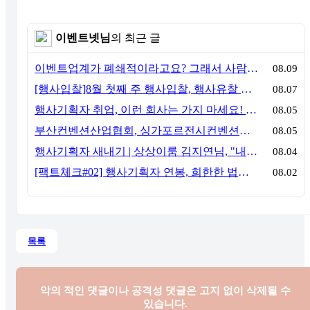
이벤트넷님
의 최근 글
이벤트업계가 폐쇄적이라고요? 그래서 사람이 안 옵니다
08.09
[행사입찰]8월 첫째 주 행사입찰, 행사유찰 결과
08.07
행사기획자 취업, 이런 회사는 가지 마세요! 신입이 꼭 알아야 할 5가지 기준[이벤트산업 팩트체크#3]
08.05
부산컨벤션산업협회, 싱가포르전시컨벤션협회(SACEOS)와 업무협약 체결… 아시아 마이스 협력 확대
08.05
행사기획자 새내기 | 상상이룸 김지연님, "내 맘대로, 내 뜻대로 행사를 만든다
08.04
[팩트체크#02] 행사기획자 연봉, 희한한 법칙~ '첨에는 비실, 3년만 지나면 튼실'
08.02
목록
악의 적인 댓글이나 공격성 댓글은
고지 없이 삭제될 수
있습니다.