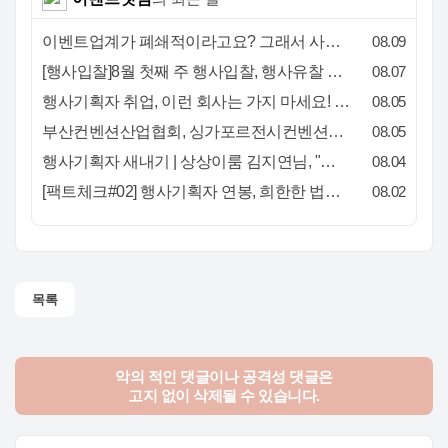
이벤트업계가 폐쇄적이라고요? 그래서 사람이 안 옵니다
08.09
[행사입찰]8월 첫째 주 행사입찰, 행사유찰 결과
08.07
행사기획자 취업, 이런 회사는 가지 마세요! 신입이 꼭 알아야 할 5가지 기준[이벤트산업 팩트체크#3]
08.05
부산컨벤션산업협회, 싱가포르전시컨벤션협회(SACEOS)와 업무협약 체결… 아시아 마이스 협력 확대
08.05
행사기획자 새내기 | 상상이룸 김지연님, "내 맘대로, 내 뜻대로 행사를 만든다
08.04
[팩트체크#02] 행사기획자 연봉, 희한한 법칙~ '첨에는 비실, 3년만 지나면 튼실'
08.02
목록
악의 적인 댓글이나 공격성 댓글은
고지 없이 삭제될 수 있습니다.