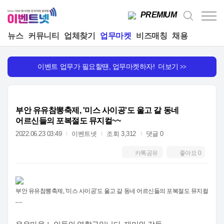
PREMIUM
뉴스
커뮤니티
업체찾기
업무마켓
비즈매칭
채용
이벤트 업무가 필요할땐, 업무마켓하자! 더보기
>>
부안 유유참뽕축제, '미스 사이공'도 울고 갈 동네
어르신들의 포복절도 뮤지컬~~
2022.06.23 03:49
이벤트넷
조회 3,312
댓글 0
카톡공유
좋아요
0
부안 유유참뽕축제, '미스 사이공'도 울고 갈 동네 어르신들의 포복절도 뮤지컬
~~