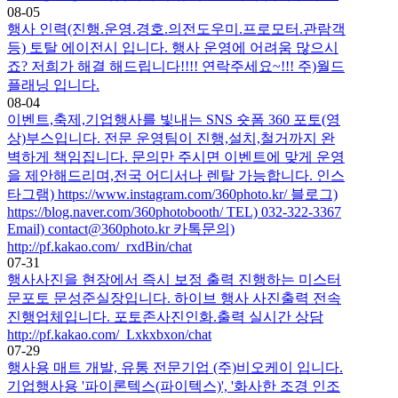
08-05
행사 인력(진행.운영.경호.의전도우미.프로모터.관람객
등) 토탈 에이전시 입니다. 행사 운영에 어려움 많으시
죠? 저희가 해결 해드립니다!!!! 연락주세요~!!! 주)월드
플래닝 입니다.
08-04
이벤트,축제,기업행사를 빛내는 SNS 숏폼 360 포토(영
상)부스입니다. 전문 운영팀이 진행,설치,철거까지 완
벽하게 책임집니다. 문의만 주시면 이벤트에 맞게 운영
을 제안해드리며,전국 어디서나 렌탈 가능합니다. 인스
타그램) https://www.instagram.com/360photo.kr/ 블로그)
https://blog.naver.com/360photobooth/ TEL) 032-322-3367
Email) contact@360photo.kr 카톡문의)
http://pf.kakao.com/_rxdBin/chat
07-31
행사사진을 현장에서 즉시 보정 출력 진행하는 미스터
문포토 문성준실장입니다. 하이브 행사 사진출력 전속
진행업체입니다. 포토존사진인화.출력 실시간 상담
http://pf.kakao.com/_Lxkxbxon/chat
07-29
행사용 매트 개발, 유통 전문기업 (주)비오케이 입니다.
기업행사용 '파이론텍스(파이텍스)', '화사한 조경 인조