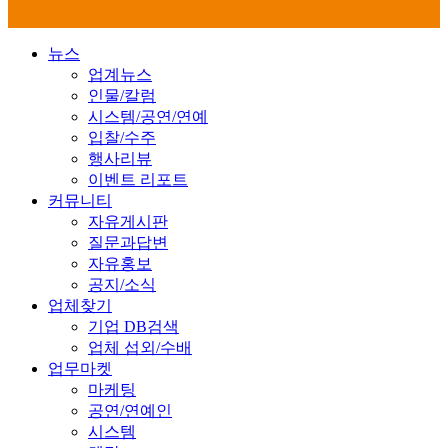
뉴스
업계뉴스
인물/칼럼
시스템/공연/연예
입찰/수주
행사리뷰
이벤트 리포트
커뮤니티
자유게시판
질문과답변
자유홍보
공지/소식
업체찾기
기업 DB검색
업체 섭외/수배
업무마켓
마케팅
공연/연예인
시스템