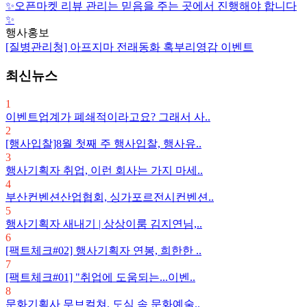
✨오픈마켓 리뷰 관리는 믿음을 주는 곳에서 진행해야 합니다
✨
행사홍보
[질병관리청] 아프지마 전래동화 혹부리영감 이벤트
최신뉴스
1
이벤트업계가 폐쇄적이라고요? 그래서 사..
2
[행사입찰]8월 첫째 주 행사입찰, 행사유..
3
행사기획자 취업, 이런 회사는 가지 마세..
4
부산컨벤션산업협회, 싱가포르전시컨벤션..
5
행사기획자 새내기 | 상상이룸 김지연님,..
6
[팩트체크#02] 행사기획자 연봉, 희한한 ..
7
[팩트체크#01] "취업에 도움되는...이벤..
8
문화기획사 무브컬쳐, 도심 속 문화예술..