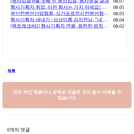
[행사입찰]8월 첫째 주 행사입찰, 행사유찰 결과
08.07
행사기획자 취업, 이런 회사는 가지 마세요! 신입이 꼭 알아야 할 5가지 기준[이벤트산업 팩트체크#3]
08.05
부산컨벤션산업협회, 싱가포르전시컨벤션협회(SACEOS)와 업무협약 체결… 아시아 마이스 협력 확대
08.05
행사기획자 새내기 | 상상이룸 김지연님, "내 맘대로, 내 뜻대로 행사를 만든다
08.04
[팩트체크#02] 행사기획자 연봉, 희한한 법칙~ '첨에는 비실, 3년만 지나면 튼실'
08.02
목록
악의 적인 댓글이나 공격성 댓글은
고지 없이 삭제될 수
있습니다.
0개의 댓글