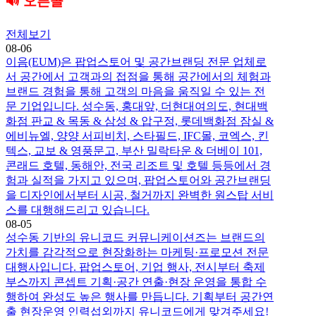
🔊 오픈콜
전체보기
08-06
이음(EUM)은 팝업스토어 및 공간브랜딩 전문 업체로
서 공간에서 고객과의 접점을 통해 공간에서의 체험과
브랜드 경험을 통해 고객의 마음을 움직일 수 있는 전
문 기업입니다. 성수동, 홍대앞, 더현대여의도, 현대백
화점 판교 & 목동 & 삼성 & 압구정, 롯데백화점 잠실 &
에비뉴엘, 양양 서피비치, 스타필드, IFC몰, 코엑스, 킨
텍스, 교보 & 영풍문고, 부산 밀락타운 & 더베이 101,
콘래드 호텔, 동해안, 전국 리조트 및 호텔 등등에서 경
험과 실적을 가지고 있으며, 팝업스토어와 공간브랜딩
을 디자인에서부터 시공, 철거까지 완벽한 원스탑 서비
스를 대행해드리고 있습니다.
08-05
성수동 기반의 유니코드 커뮤니케이션즈는 브랜드의
가치를 감각적으로 현장화하는 마케팅·프로모션 전문
대행사입니다. 팝업스토어, 기업 행사, 전시부터 축제
부스까지 콘셉트 기획·공간 연출·현장 운영을 통합 수
행하여 완성도 높은 행사를 만듭니다. 기획부터 공간연
출 현장운영 인력섭외까지 유니코드에게 맞겨주세요!