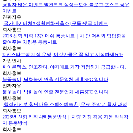
당첨자 많은 이벤트 발견ㅋㅋ 삼성스토어 블로그 포스트 공유
이벤트
진짜자유
[국가데이터처X생활변화관측소] 구독·댓글 이벤트
회사홍보
2026 신형 카픽 12팬 메쉬 통풍시트｜차 안 더위와 답답함을
줄여주는 차량용 통풍시트
회사홍보
✨인스타그램 계정 운영, 이것만큼은 꼭 알고 시작하세요✨
가입인사
파이론텍스, 인조잔디, 야자매트 가장 저렴하게 공급합니다.
회사홍보
불꽃놀이, 낙화놀이 연출 전문업체 세홍SFC 입니다
진짜자유
불꽃놀이, 낙화놀이 연출 전문업체 세홍SFC 입니다
행사홍보
[행정안전부-청년마을-소백산예술촌] 무료 주말 기획자 과정
회사홍보
2026년 신형 카픽 4팬 통풍방석｜차량·가정 겸용 자동 착석감
지 통풍방석
회사홍보