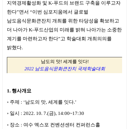
지역경제활성화 및
K-
푸드의 브랜드 구축을 이루고자
한다
”
면서
“
이번 심포지움에서 글로벌
남도음식문화큰잔치 개최를 위한 타당성을 확보하고
더 나아가
K-
푸드산업의 미래를 밝혀 나아가는 소중한
계기를 마련하고자 한다
”
고 학술대회 개최의의를
밝혔다
.
남도의 맛
!
세계를 잇다
!
2022
남도음식문화큰잔치 국제학술대회
1.
행사개요
◦
주제
: ‘
남도의 맛
,
세계를 잇다
.’
◦
일시
: 2022. 10. 7.(
금
), 14:00~17:30
◦
장소
:
여수 엑스포 컨벤션센터 컨퍼런스홀