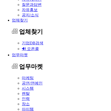
질문과답변
자유홍보
공지/소식
업체찾기
업체찾기
기업DB검색
🔊 오픈콜
업무마켓
업무마켓
마케팅
공연/연예인
시스템
렌탈
인력
장소
아이템