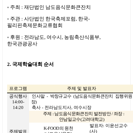
◦
주최
:
재단법인 남도음식문화큰잔치
◦
주관
:
사단법인 한국축제포럼
,
한국
-
필리핀축제문화교류협회
◦
후원
:
전라남도
,
여수시
,
농림축산식품부
,
한국관광공사
2.
국제학술대회 순서
프로그램
주제 및 발표자
공식행사
인사말
-
박창규교수
(
남도음식문화큰잔치 집행위원
14:00-
장
)
14:20
축사
-
전라남도지사
,
여수시장
주제
:
남도음식문화큰잔치 발전방안
/
좌장
:
안남일교수
(
고려대학교
)
발표자
:
이윤선교수
K-FOOD
의 원천
(
사
)
주제발표