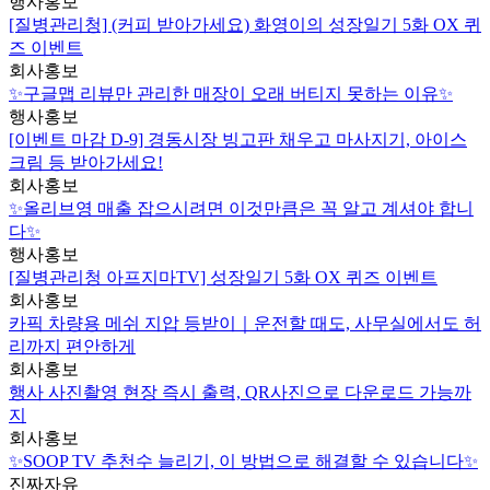
행사홍보
[질병관리청] (커피 받아가세요) 화영이의 성장일기 5화 OX 퀴
즈 이벤트
회사홍보
✨구글맵 리뷰만 관리한 매장이 오래 버티지 못하는 이유✨
행사홍보
[이벤트 마감 D-9] 경동시장 빙고판 채우고 마사지기, 아이스
크림 등 받아가세요!
회사홍보
✨올리브영 매출 잡으시려면 이것만큼은 꼭 알고 계셔야 합니
다✨
행사홍보
[질병관리청 아프지마TV] 성장일기 5화 OX 퀴즈 이벤트
회사홍보
카픽 차량용 메쉬 지압 등받이｜운전할 때도, 사무실에서도 허
리까지 편안하게
회사홍보
행사 사진촬영 현장 즉시 출력, QR사진으로 다운로드 가능까
지
회사홍보
✨SOOP TV 추천수 늘리기, 이 방법으로 해결할 수 있습니다✨
진짜자유