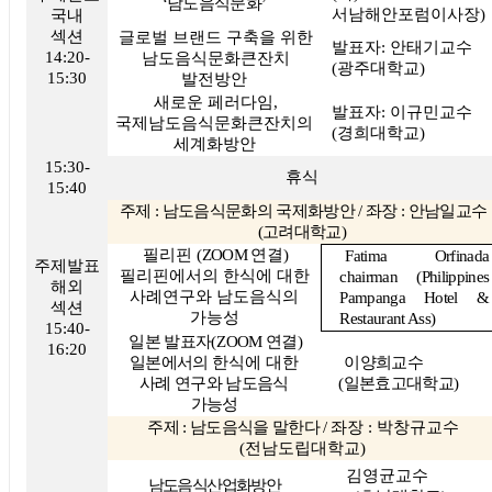
‘
남도음식문화
’
서남해안포럼이사장
)
국내
섹션
글로벌 브랜드 구축을 위한
발표자
:
안태기교수
14:20-
남도음식문화큰잔치
(
광주대학교
)
15:30
발전방안
새로운 페러다임
,
발표자
:
이규민교수
국제남도음식문화큰잔치의
(
경희대학교
)
세계화방안
15:30-
휴식
15:40
주제
:
남도음식문화의 국제화방안
/
좌장
:
안남일교수
(
고려대학교
)
필리핀
(
ZOOM
연결
)
Fatima Orfinada
주제발표
필리핀에서의 한식에 대한
chairman (Philippines
해외
사례연구와 남도음식의
Pampanga Hotel &
섹션
가능성
Restaurant Ass)
15:40-
일본 발표자
(
ZOOM
연결
)
16:20
일본에서의
한식에 대한
이양희교수
사례 연구와 남도음식
(
일본효고대학교
)
가능성
주제
:
남도음식을 말한다
/
좌장
:
박창규교수
(
전남도립대학교
)
김영균교수
남도음식산업화방안