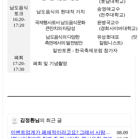
(
호남대학교
)
남도음식
송영애교수
남도음식의 현대적 가치
토크
(
전주대학교
)
16:20-
국제행사로서 남도음식문화
윤병국교수
17:20
큰잔치의 타당성
(
경희사이버대학교
)
남도음식의 다양한
유성호대표
(
맛
측면에서의 발전방안
칼럼니스트
)
일반토론
:
한국축제포럼 참가자
폐회
17:20-
폐회 및
기념촬영
17:30
김정환님
의 최근 글
이벤트업계가 폐쇄적이라고요? 그래서 사람이 안 옵니다
08.09