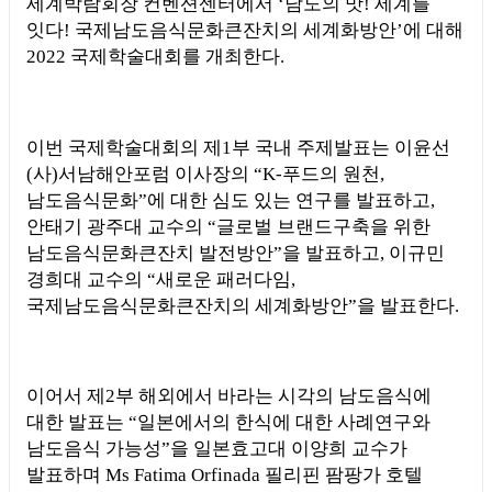
세계박람회장 컨벤션센터에서
‘
남도의 맛
!
세계를
잇다
!
국제남도음식문화큰잔치의 세계화방안
’
에 대해
2022
국제학술대회를 개최한다
.
이번 국제학술대회의 제
1
부 국내 주제발표는 이윤선
(
사
)
서남해안포럼 이사장의
“K-
푸드의 원천
,
남도음식문화
”
에 대한 심도 있는 연구를 발표하고
,
안태기 광주대 교수의
“
글로벌 브랜드구축을 위한
남도음식문화큰잔치 발전방안
”
을 발표하고
,
이규민
경희대 교수의
“
새로운 패러다임
,
국제남도음식문화큰잔치의 세계화방안
”
을 발표한다
.
이어서 제
2
부 해외에서 바라는 시각의 남도음식에
대한 발표는
“
일본에서의 한식에 대한 사례연구와
남도음식 가능성
”
을 일본효고대 이양희 교수가
발표하며
Ms Fatima Orfinada
필리핀 팜팡가 호텔