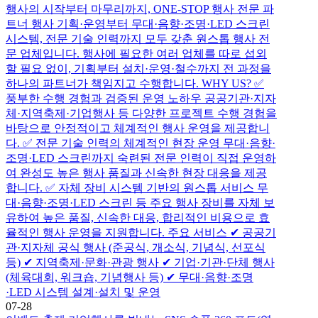
행사의 시작부터 마무리까지, ONE-STOP 행사 전문 파
트너 행사 기획·운영부터 무대·음향·조명·LED 스크린
시스템, 전문 기술 인력까지 모두 갖춘 원스톱 행사 전
문 업체입니다. 행사에 필요한 여러 업체를 따로 섭외
할 필요 없이, 기획부터 설치·운영·철수까지 전 과정을
하나의 파트너가 책임지고 수행합니다. WHY US? ✅
풍부한 수행 경험과 검증된 운영 노하우 공공기관·지자
체·지역축제·기업행사 등 다양한 프로젝트 수행 경험을
바탕으로 안정적이고 체계적인 행사 운영을 제공합니
다. ✅ 전문 기술 인력의 체계적인 현장 운영 무대·음향·
조명·LED 스크린까지 숙련된 전문 인력이 직접 운영하
여 완성도 높은 행사 품질과 신속한 현장 대응을 제공
합니다. ✅ 자체 장비 시스템 기반의 원스톱 서비스 무
대·음향·조명·LED 스크린 등 주요 행사 장비를 자체 보
유하여 높은 품질, 신속한 대응, 합리적인 비용으로 효
율적인 행사 운영을 지원합니다. 주요 서비스 ✔ 공공기
관·지자체 공식 행사 (준공식, 개소식, 기념식, 선포식
등) ✔ 지역축제·문화·관광 행사 ✔ 기업·기관·단체 행사
(체육대회, 워크숍, 기념행사 등) ✔ 무대·음향·조명
·LED 시스템 설계·설치 및 운영
07-28