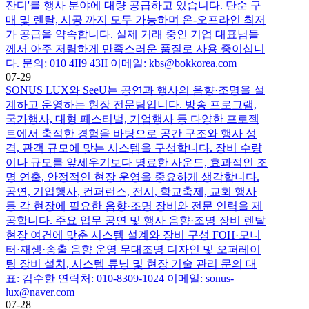
잔디'를 행사 분야에 대량 공급하고 있습니다. 단순 구
매 및 렌탈, 시공 까지 모두 가능하며 온-오프라인 최저
가 공급을 약속합니다. 실제 거래 중인 기업 대표님들
께서 아주 저렴하게 만족스러운 품질로 사용 중이십니
다. 문의: 010 4II9 43II 이메일: kbs@bokkorea.com
07-29
SONUS LUX와 SeeU는 공연과 행사의 음향·조명을 설
계하고 운영하는 현장 전문팀입니다. 방송 프로그램,
국가행사, 대형 페스티벌, 기업행사 등 다양한 프로젝
트에서 축적한 경험을 바탕으로 공간 구조와 행사 성
격, 관객 규모에 맞는 시스템을 구성합니다. 장비 수량
이나 규모를 앞세우기보다 명료한 사운드, 효과적인 조
명 연출, 안정적인 현장 운영을 중요하게 생각합니다.
공연, 기업행사, 컨퍼런스, 전시, 학교축제, 교회 행사
등 각 현장에 필요한 음향·조명 장비와 전문 인력을 제
공합니다. 주요 업무 공연 및 행사 음향·조명 장비 렌탈
현장 여건에 맞춘 시스템 설계와 장비 구성 FOH·모니
터·재생·송출 음향 운영 무대조명 디자인 및 오퍼레이
팅 장비 설치, 시스템 튜닝 및 현장 기술 관리 문의 대
표: 김수한 연락처: 010-8309-1024 이메일: sonus-
lux@naver.com
07-28