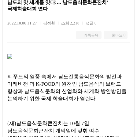
남도의 맛 세계를 잇다!…'남도음식문화큰잔치'
국제학술대회 연다
2022.10.06 11:27
김정환
조회 2,218
댓글 0
카톡공유
좋아요
0
K-
푸드의 열풍 속에서 남도전통음식문화의 발전과
미래비전 과
K-FOOD
의 원천인 남도음식의 브랜드
향상과 남도음식문화의 산업화와 세계화 방안방안을
논의하기 위한 국제 학술대회가 열린다
.
(
재
)
남도음식문화큰잔치는
10
월
7
일
남도음식문화큰잔치 개막일에 맞춰 여수